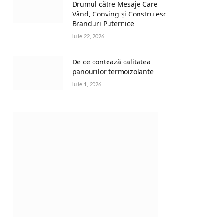
Drumul către Mesaje Care
Vând, Conving și Construiesc
Branduri Puternice
iulie 22, 2026
De ce contează calitatea
panourilor termoizolante
iulie 1, 2026