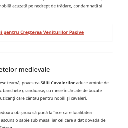
ă nobilă acuzată pe nedrept de trădare, condamnată și
i pentru Creșterea Veniturilor Pasive
hetelor medievale
rnesc teamă, povestea
Sălii Cavalerilor
aduce aminte de
 loc banchete grandioase, cu mese încărcate de bucate
muzicanți care cântau pentru nobili și cavaleri.
nedoara obișnuia să pună la încercare loialitatea
i ascuns o sabie sub masă, iar cel care a dat dovadă de
întreg.