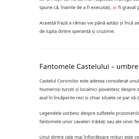
spune că, înainte de a fi executați,
ar
fi gravat p
Această frază a rămas vie până astăzi și încă se
de lupta dintre speranță și cruzime.
Fantomele Castelului – umbre
Castelul Corvinilor este adesea considerat unu
Numeroși turiști și localnici povestesc despre 
aud în încăperile reci și chiar siluete ce par să 
Legendele vorbesc despre sufletele prizonierilor
fantomele unor cavaleri trădați sau ale unor fem
Unul dintre cele mai înfiorătoare mituri este ce