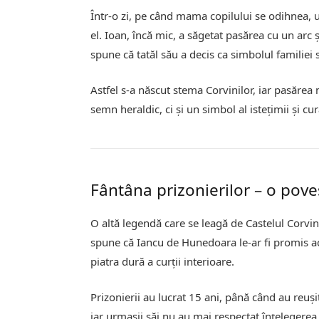
Într-o zi, pe când mama copilului se odihnea, un
el. Ioan, încă mic, a săgetat pasărea cu un arc 
spune că tatăl său a decis ca simbolul familiei 
Astfel s-a născut stema Corvinilor, iar pasărea
semn heraldic, ci și un simbol al istețimii și cur
Fântâna prizonierilor – o pove
O altă legendă care se leagă de Castelul Corvin
spune că Iancu de Hunedoara le-ar fi promis a
piatra dură a curții interioare.
Prizonierii au lucrat 15 ani, până când au reușit
iar urmașii săi nu au mai respectat înțelegerea.