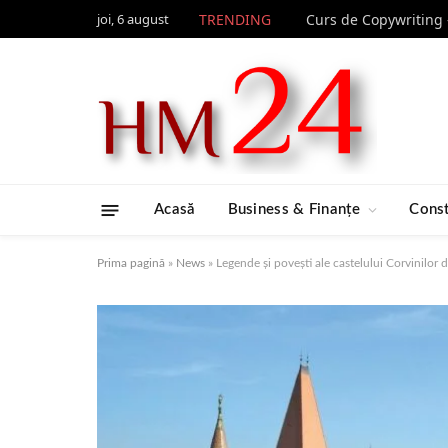
joi, 6 august
TRENDING
Acasă
Business & Finanțe
Const
Prima pagină
»
News
»
Legende și povești ale castelului Corvinilor