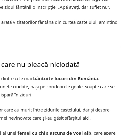
e zidul fântânii o inscripție: „Apă aveți, dar suflet nu”.
 arată vizitatorilor fântâna din curtea castelului, amintind
 care nu pleacă niciodată
l dintre cele mai
bântuite locuri din România
.
sunete ciudate, pași pe coridoarele goale, șoapte care se
dispară în ziduri.
 care au murit între zidurile castelului, dar și despre
ei nevinovate care și-au găsit sfârșitul aici.
l al unei
femei cu chip ascuns de voal alb
, care apare