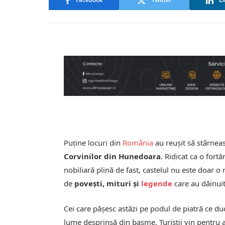
Facebook
Twitter
Li
Puține locuri din
România
au reușit să stârneas
Corvinilor din Hunedoara
. Ridicat ca o fort
nobiliară plină de fast, castelul nu este doar o 
de
povești, mituri și
legende
care au dăinuit
Cei care pășesc astăzi pe podul de piatră ce duc
lume desprinsă din basme. Turiștii vin pentru a