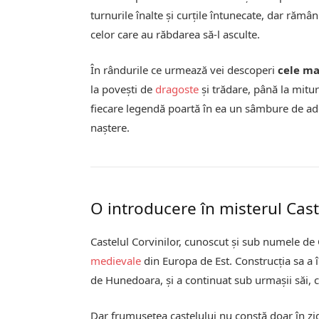
turnurile înalte și curțile întunecate, dar rămâ
celor care au răbdarea să-l asculte.
În rândurile ce urmează vei descoperi
cele ma
la povești de
dragoste
și trădare, până la mituri
fiecare legendă poartă în ea un sâmbure de adev
naștere.
O introducere în misterul Cast
Castelul Corvinilor, cunoscut și sub numele de 
medievale
din Europa de Est. Construcția sa a 
de Hunedoara, și a continuat sub urmașii săi, 
Dar frumusețea castelului nu constă doar în zidu