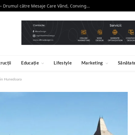
Curs de Copywriting – Drumul către Mesaje Care Vând, Conving și Construiesc Branduri Puternice
rucții
Educație
Lifestyle
Marketing
Sănătat
 din Hunedoara