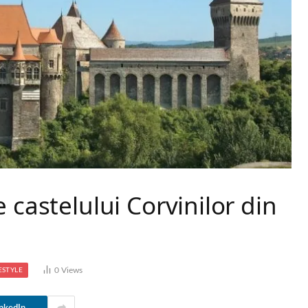
 castelului Corvinilor din
0
Views
ESTYLE