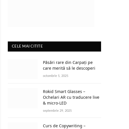
CELE MAI CITITE
Păsări rare din Carpați pe
care merită să le descoperi
octombrie 5, 2025
Rokid Smart Glasses –
Ochelari AR cu traducere live
& micro-LED
septembrie 29, 2025
Curs de Copywriting –