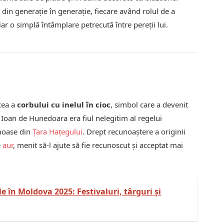
din generație în generație, fiecare având rolul de a
hiar o simplă întâmplare petrecută între pereții lui.
cea a
corbului cu inelul în cioc
, simbol care a devenit
 Ioan de Hunedoara era fiul nelegitim al regelui
oase din
Țara Hațegului
. Drept recunoaștere a originii
e
aur
, menit să-l ajute să fie recunoscut și acceptat mai
 în Moldova 2025: Festivaluri, târguri și