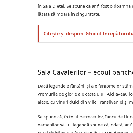
în Sala Dietei. Se spune că ar fi fost o doamn
lăsată să moară în singurătate.
Citește și despre:
Ghidul Începătorulu
Sala Cavalerilor – ecoul banc
Dacă legendele fântânii și ale fantomelor stâ
vremurile de glorie ale castelului. Aici aveau
alese, cu vinuri dulci din viile Transilvaniei și 
Se spune că, în toiul petrecerilor, Iancu de Hu
oamenilor săi. O legendă spune că, odată, ar f
curaj ridicând-o a fost răsplătit cu un domeniu 