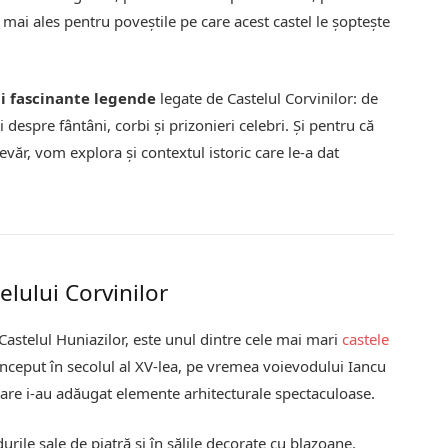
n mai ales pentru poveștile pe care acest castel le șoptește
i fascinante legende
legate de Castelul Corvinilor: de
 despre fântâni, corbi și prizonieri celebri. Și pentru că
ăr, vom explora și contextul istoric care le-a dat
elului Corvinilor
Castelul Huniazilor, este unul dintre cele mai mari
castele
început în secolul al XV-lea, pe vremea voievodului Iancu
care i-au adăugat elemente arhitecturale spectaculoase.
rile sale de piatră și în sălile decorate cu blazoane.