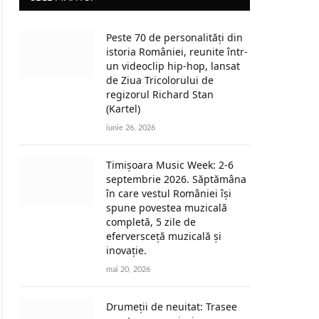
Peste 70 de personalități din
istoria României, reunite într-
un videoclip hip-hop, lansat
de Ziua Tricolorului de
regizorul Richard Stan
(Kartel)
iunie 26, 2026
Timișoara Music Week: 2-6
septembrie 2026. Săptămâna
în care vestul României își
spune povestea muzicală
completă, 5 zile de
eferversceță muzicală și
inovație.
mai 20, 2026
Drumeții de neuitat: Trasee