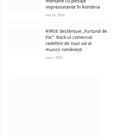
montane cu peisaje
impresionante în România
mai 16, 2026
RVRSE dezlănțuie „Furtună de
Foc”: Rock-ul comercial
redefinit de noul val al
muzicii românești
mai 6, 2026