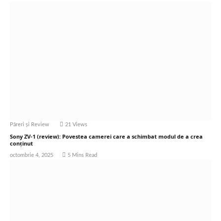
Păreri și Review
21
Views
Sony ZV-1 (review): Povestea camerei care a schimbat modul de a crea
conținut
octombrie 4, 2025
5 Mins Read