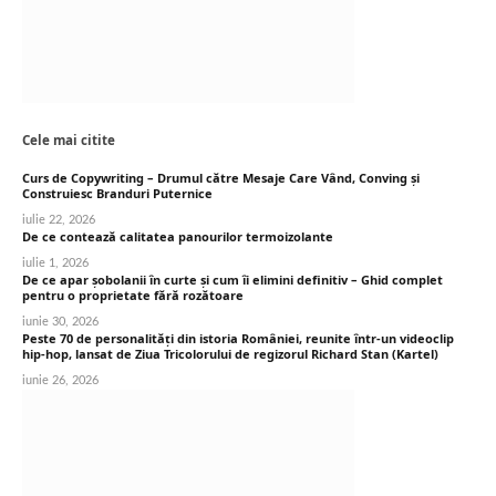
Cele mai citite
Curs de Copywriting – Drumul către Mesaje Care Vând, Conving și
Construiesc Branduri Puternice
iulie 22, 2026
De ce contează calitatea panourilor termoizolante
iulie 1, 2026
De ce apar șobolanii în curte și cum îi elimini definitiv – Ghid complet
pentru o proprietate fără rozătoare
iunie 30, 2026
Peste 70 de personalități din istoria României, reunite într-un videoclip
hip-hop, lansat de Ziua Tricolorului de regizorul Richard Stan (Kartel)
iunie 26, 2026