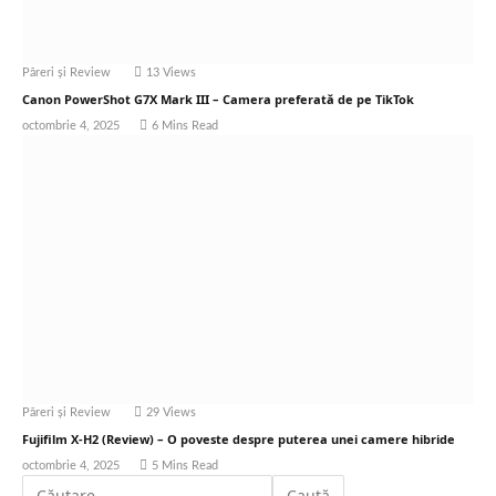
Păreri și Review
13
Views
Canon PowerShot G7X Mark III – Camera preferată de pe TikTok
octombrie 4, 2025
6 Mins Read
Păreri și Review
29
Views
Fujifilm X-H2 (Review) – O poveste despre puterea unei camere hibride
octombrie 4, 2025
5 Mins Read