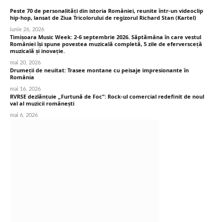
Peste 70 de personalități din istoria României, reunite într-un videoclip
hip-hop, lansat de Ziua Tricolorului de regizorul Richard Stan (Kartel)
iunie 26, 2026
Timișoara Music Week: 2-6 septembrie 2026. Săptămâna în care vestul
României își spune povestea muzicală completă, 5 zile de eferversceță
muzicală și inovație.
mai 20, 2026
Drumeții de neuitat: Trasee montane cu peisaje impresionante în
România
mai 16, 2026
RVRSE dezlănțuie „Furtună de Foc”: Rock-ul comercial redefinit de noul
val al muzicii românești
mai 6, 2026