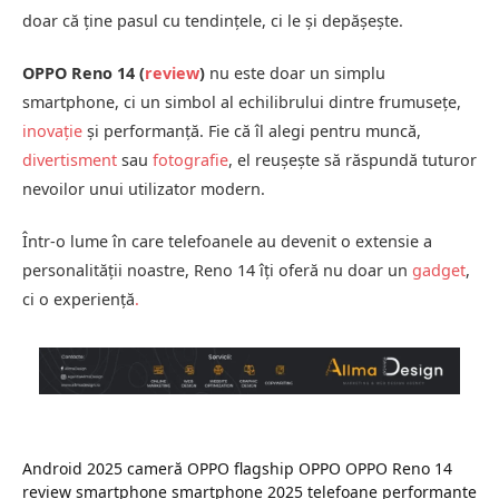
doar că ține pasul cu tendințele, ci le și depășește.
OPPO Reno 14 (
review
)
nu este doar un simplu
smartphone, ci un simbol al echilibrului dintre frumusețe,
inovație
și performanță. Fie că îl alegi pentru muncă,
divertisment
sau
fotografie
, el reușește să răspundă tuturor
nevoilor unui utilizator modern.
Într-o lume în care telefoanele au devenit o extensie a
personalității noastre, Reno 14 îți oferă nu doar un
gadget
,
ci o experiență
.
Android 2025
cameră OPPO
flagship OPPO
OPPO Reno 14
review smartphone
smartphone 2025
telefoane performante