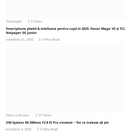
Tehnologie
0
Views
Smartphone pliabil & telefoane pentru copii în 2025: Honor Magic V5 și TCL
Nxtpaper 5G Junior
noiembrie 21, 2025
6 Mins Read
Păreri și Review
27
Views
OM System 50-200mm F2.8 IS Pro (review) – Tot ce trebuie să știi
octombrie 4, 2025
5 Mins Read