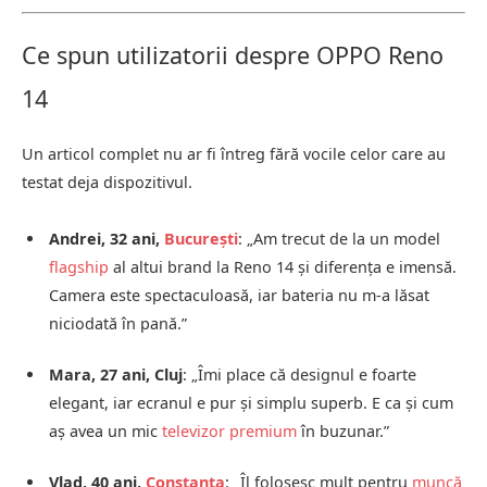
Ce spun utilizatorii despre OPPO Reno
14
Un articol complet nu ar fi întreg fără vocile celor care au
testat deja dispozitivul.
Andrei, 32 ani,
București
: „Am trecut de la un model
flagship
al altui brand la Reno 14 și diferența e imensă.
Camera este spectaculoasă, iar bateria nu m-a lăsat
niciodată în pană.”
Mara, 27 ani, Cluj
: „Îmi place că designul e foarte
elegant, iar ecranul e pur și simplu superb. E ca și cum
aș avea un mic
televizor premium
în buzunar.”
Vlad, 40 ani,
Constanța
: „Îl folosesc mult pentru
muncă