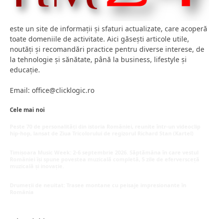
este un site de informații și sfaturi actualizate, care acoperă
toate domeniile de activitate. Aici găsești articole utile,
noutăți și recomandări practice pentru diverse interese, de
la tehnologie și sănătate, până la business, lifestyle și
educație.
Email: office@clicklogic.ro
Cele mai noi
Peste 70 de personalități din istoria României, reunite într-un videoclip
hip-hop, lansat de Ziua Tricolorului de regizorul Richard Stan (Kartel)
iunie 26, 2026
Timișoara Music Week: 2-6 septembrie 2026. Săptămâna în care vestul
României își spune povestea muzicală completă, 5 zile de eferversceță
muzicală și inovație.
mai 20, 2026
Drumeții de neuitat: Trasee montane cu peisaje impresionante în
România
mai 16, 2026