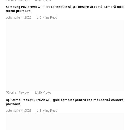
Samsung NX1 (review) – Tot ce trebuie să știi despre această cameră foto
hibrid premium
octombrie 4, 2025
5 Mins Read
Păreri și Review
20
Views
DJI Osmo Pocket 3 (review) – ghid complet pentru cea mai dorită cameră
portabilă
octombrie 4, 2025
5 Mins Read