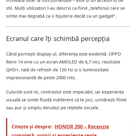
limitează doar la funcționalitate – este și un accesoriu de
stil. Mulți utilizatori l-au descris ca fiind „telefonul care se
simte mai degrabă ca o bijuterie decât ca un gadget”.
Ecranul care îți schimbă percepția
Când pornești display-ul, diferența este evidentă. OPPO
Reno 14 vine cu un ecran AMOLED de 6,7 inci, rezoluție
QHD+, rată de refresh de 120 Hz și o luminozitate
impresionantă de peste 2000 nits.
Culorile sunt vii, contrastul este impecabil, iar experiența
vizuală se simte fluidă indiferent că te joci, urmărești filme
sau pur și simplu derulezi pe rețelele sociale.
Citește și despre:
HONOR 200 – Recenzie
completă, opinii și experiențe reale