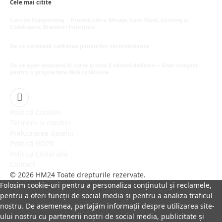
Cele mai citite
Curs de Copywriting – Drumul către Mesaje Care Vând, Conving și
Construiesc Branduri Puternice
iulie 22, 2026
De ce contează calitatea panourilor termoizolante
iulie 1, 2026
De ce apar șobolanii în curte și cum îi elimini definitiv – Ghid complet
pentru o proprietate fără rozătoare
iunie 30, 2026
Facebook
Politică Cookies
Termeni și condiții
Prelucrarea datelor
Politică GDPR
Politica Editorială
Contact
© 2026 HM24 Toate drepturile rezervate.
Folosim cookie-uri pentru a personaliza conținutul și reclamele,
pentru a oferi funcții de social media și pentru a analiza traficul
nostru. De asemenea, partajăm informații despre utilizarea site-
ului nostru cu partenerii noștri de social media, publicitate și