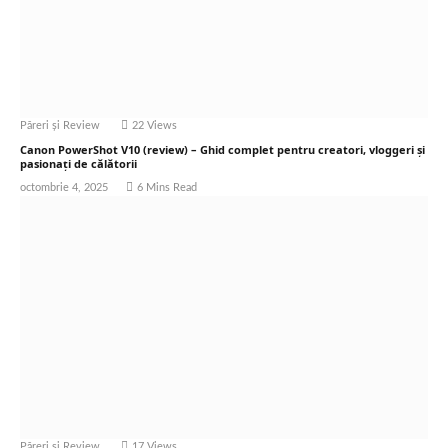
Păreri și Review
22
Views
Canon PowerShot V10 (review) – Ghid complet pentru creatori, vloggeri și
pasionați de călătorii
octombrie 4, 2025
6 Mins Read
Păreri și Review
17
Views