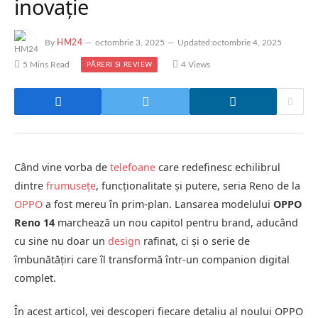
inovație
By
HM24
octombrie 3, 2025
Updated:
octombrie 4, 2025
5 Mins Read
4
Views
PĂRERI ȘI REVIEW
Când vine vorba de
telefoane
care redefinesc echilibrul
dintre
frumusețe
, funcționalitate și putere, seria Reno de la
OPPO
a fost mereu în prim-plan. Lansarea modelului
OPPO
Reno 14
marchează un nou capitol pentru brand, aducând
cu sine nu doar un
design
rafinat, ci și o serie de
îmbunătățiri care îl transformă într-un companion digital
complet.
În acest articol, vei descoperi fiecare detaliu al noului OPPO