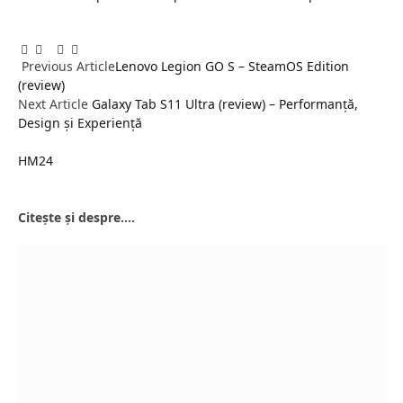
Facebook
Twitter
Pinterest
LinkedIn
Tumblr
Email
Previous Article
Lenovo Legion GO S – SteamOS Edition
(review)
Next Article
Galaxy Tab S11 Ultra (review) – Performanță,
Design și Experiență
HM24
Website
Citește și despre....