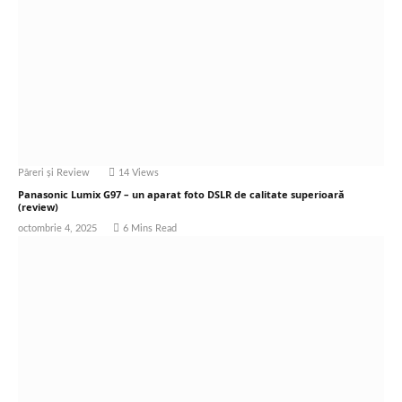
Păreri și Review
14
Views
Panasonic Lumix G97 – un aparat foto DSLR de calitate superioară
(review)
octombrie 4, 2025
6 Mins Read