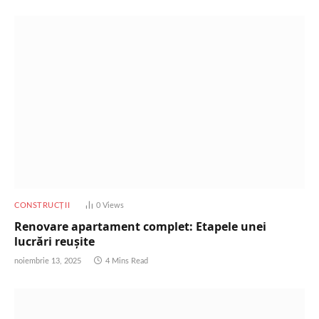
CONSTRUCȚII
0
Views
Renovare apartament complet: Etapele unei
lucrări reușite
noiembrie 13, 2025
4 Mins Read