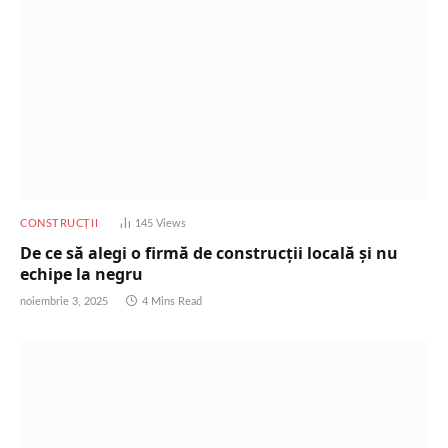
CONSTRUCȚII
145
Views
De ce să alegi o firmă de construcții locală și nu
echipe la negru
noiembrie 3, 2025
4 Mins Read