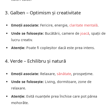
3. Galben – Optimism și creativitate
Emoții asociate:
Fericire, energie,
claritate mentală
.
Unde se folosește:
Bucătării, camere de
joacă
, spații de
lucru creativ.
Atenție:
Poate fi copleșitor dacă este prea intens.
4. Verde – Echilibru și natură
Emoții asociate:
Relaxare,
sănătate
, prospețime.
Unde se folosește:
Living, dormitoare, zone de
relaxare.
Atenție:
Evită nuanțele prea închise care pot părea
mohorâte.