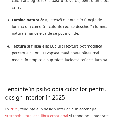
culori analogice (ex: albastru cu verde) pentru un efect
calm.
Lumina naturală:
Ajustează nuanțele în funcție de
lumina din cameră – culorile reci se deschid în lumina
naturală, iar cele calde se pot închide.
Textura și finisajele:
Luciul și textura pot modifica
percepția culorii. O vopsea mată poate părea mai
moale, în timp ce o suprafață lucioasă reflectă lumina.
Tendințe în psihologia culorilor pentru
design interior în 2025
În
2025
, tendințele în design interior pun accent pe
sustenabilitate
,
echilibru emoțional
și tehnologii integrate.