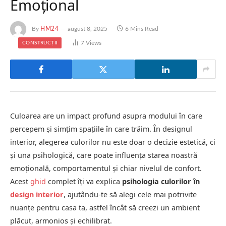
Emoțional
By
HM24
august 8, 2025
6 Mins Read
7
Views
CONSTRUCȚII
Culoarea are un impact profund asupra modului în care
percepem și simțim spațiile în care trăim. În designul
interior, alegerea culorilor nu este doar o decizie estetică, ci
și una psihologică, care poate influența starea noastră
emoțională, comportamentul și chiar nivelul de confort.
Acest
ghid
complet îți va explica
psihologia culorilor în
design interior
, ajutându-te să alegi cele mai potrivite
nuanțe pentru casa ta, astfel încât să creezi un ambient
plăcut, armonios și echilibrat.