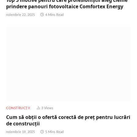
Top 5 motive pentru care profesioniștii aleg cleme
prindere panouri fotovoltaice Comfortex Energy
noiembrie 22, 2025
4 Mins Read
CONSTRUCȚII
3
Views
Cum să obții o ofertă corectă de preț pentru lucrări
de construcții
noiembrie 19, 2025
5 Mins Read