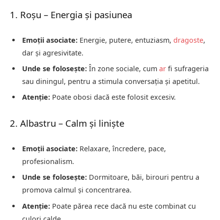
1. Roșu – Energia și pasiunea
Emoții asociate:
Energie, putere, entuziasm,
dragoste
,
dar și agresivitate.
Unde se folosește:
În zone sociale, cum
ar
fi sufrageria
sau diningul, pentru a stimula conversația și apetitul.
Atenție:
Poate obosi dacă este folosit excesiv.
2. Albastru – Calm și liniște
Emoții asociate:
Relaxare, încredere, pace,
profesionalism.
Unde se folosește:
Dormitoare, băi, birouri pentru a
promova calmul și concentrarea.
Atenție:
Poate părea rece dacă nu este combinat cu
culori calde.