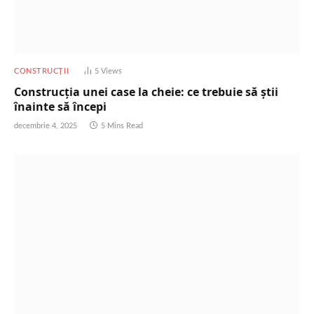
CONSTRUCȚII
5
Views
Construcția unei case la cheie: ce trebuie să știi
înainte să începi
decembrie 4, 2025
5 Mins Read