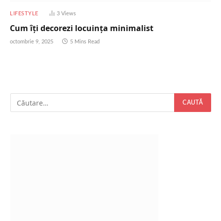
LIFESTYLE
3
Views
Cum îți decorezi locuința minimalist
octombrie 9, 2025
5 Mins Read