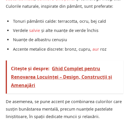
Culorile naturale, inspirate din pământ, sunt preferate:
Tonuri pământii calde: terracotta, ocru, bej cald
Verdele
salvie
și alte nuanțe de verde închis
Nuanțe de albastru cenușiu
Accente metalice discrete: bronz, cupru,
aur
roz
Citește și despre:
Ghid Complet pentru
Renovarea Locuinței – Design, Construcții și
Amenajări
De asemenea, se pune accent pe combinarea culorilor care
susțin bunăstarea mentală, precum nuanțele pastelate
liniștitoare, în spații dedicate muncii și relaxării.