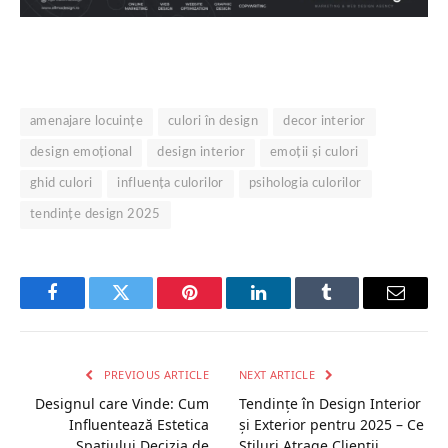
amenajare locuințe
culori în design
decor interior
design emoțional
design interior
emoții și culori
ghid culori
influența culorilor
psihologia culorilor
tendințe design 2025
Facebook
Twitter
Pinterest
LinkedIn
Tumblr
Email
PREVIOUS ARTICLE
NEXT ARTICLE
Designul care Vinde: Cum
Tendințe în Design Interior
Influentează Estetica
și Exterior pentru 2025 – Ce
Spațiului Decizia de
Stiluri Atrage Clienții