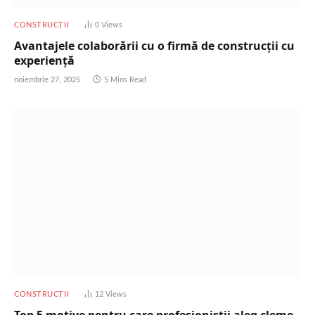
CONSTRUCȚII
0
Views
Avantajele colaborării cu o firmă de construcții cu
experiență
noiembrie 27, 2025
5 Mins Read
CONSTRUCȚII
12
Views