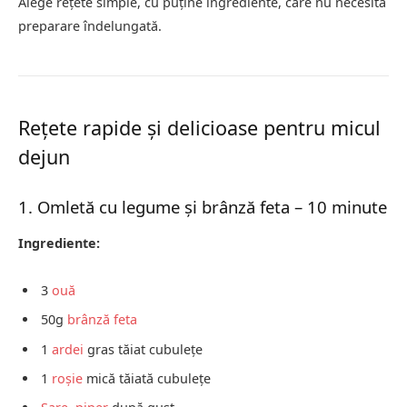
Alege rețete simple, cu puține ingrediente, care nu necesită
preparare îndelungată.
Rețete rapide și delicioase pentru micul
dejun
1. Omletă cu legume și brânză feta – 10 minute
Ingrediente:
3
ouă
50g
brânză feta
1
ardei
gras tăiat cubulețe
1
roșie
mică tăiată cubulețe