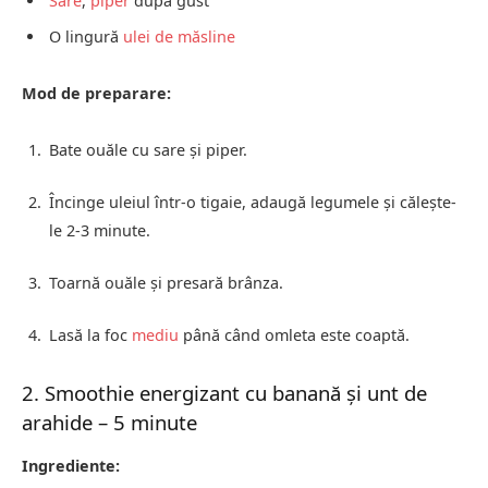
Sare
,
piper
după gust
O lingură
ulei de măsline
Mod de preparare:
Bate ouăle cu sare și piper.
Încinge uleiul într-o tigaie, adaugă legumele și călește-
le 2-3 minute.
Toarnă ouăle și presară brânza.
Lasă la foc
mediu
până când omleta este coaptă.
2. Smoothie energizant cu banană și unt de
arahide – 5 minute
Ingrediente: