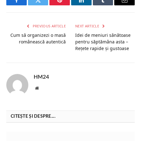
Facebook
Twitter
Pinterest
LinkedIn
Tumblr
Email
PREVIOUS ARTICLE
NEXT ARTICLE
Cum să organizezi o masă
Idei de meniuri sănătoase
românească autentică
pentru săptămâna asta –
Rețete rapide și gustoase
HM24
Website
CITEȘTE ȘI DESPRE....