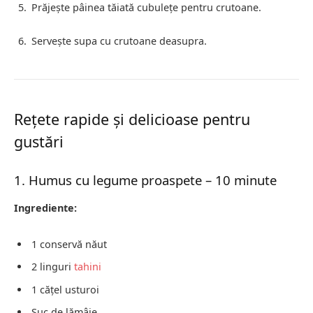
Prăjește pâinea tăiată cubulețe pentru crutoane.
Servește supa cu crutoane deasupra.
Rețete rapide și delicioase pentru
gustări
1. Humus cu legume proaspete – 10 minute
Ingrediente:
1 conservă năut
2 linguri
tahini
1 cățel usturoi
Suc de lămâie