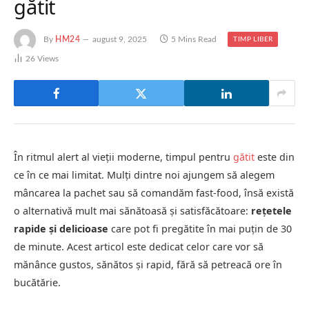
gătit
By
HM24
august 9, 2025
5 Mins Read
TIMP LIBER
26
Views
În ritmul alert al vieții moderne, timpul pentru
gătit
este din
ce în ce mai limitat. Mulți dintre noi ajungem să alegem
mâncarea la pachet sau să comandăm fast-food, însă există
o alternativă mult mai sănătoasă și satisfăcătoare:
rețetele
rapide și delicioase
care pot fi pregătite în mai puțin de 30
de minute. Acest articol este dedicat celor care vor să
mănânce gustos, sănătos și rapid, fără să petreacă ore în
bucătărie.