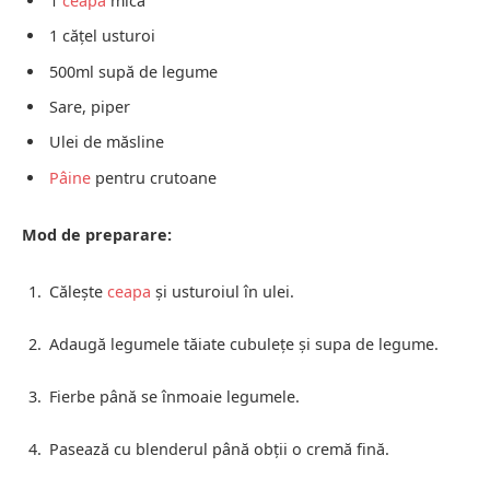
1
ceapă
mică
1 cățel usturoi
500ml supă de legume
Sare, piper
Ulei de măsline
Pâine
pentru crutoane
Mod de preparare:
Călește
ceapa
și usturoiul în ulei.
Adaugă legumele tăiate cubulețe și supa de legume.
Fierbe până se înmoaie legumele.
Pasează cu blenderul până obții o cremă fină.