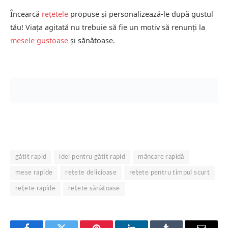
Încearcă
rețetele
propuse și personalizează-le după gustul
tău! Viața agitată nu trebuie să fie un motiv să renunți la
mesele gustoase
și sănătoase.
gătit rapid
idei pentru gătit rapid
mâncare rapidă
mese rapide
rețete delicioase
rețete pentru timpul scurt
rețete rapide
rețete sănătoase