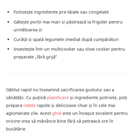
Folosește ingrediente pre-tăiate sau congelate
Gătește porții mai mari și păstrează la frigider pentru
următoarea zi
Curăță și spală legumele imediat după cumpărături
Investește într-un multicooker sau slow cooker pentru
preparate „fără grijă”
Gătitul rapid nu înseamnă sacrificarea gustului sau a
sănătății. Cu puțină
planificare
și ingrediente potrivite, poți
prepara
rețete
rapide și delicioase chiar și în cele mai
aglomerate zile. Acest
ghid
este un început excelent pentru
oricine vrea să mănânce bine fără să petreacă ore în
bucătărie
.