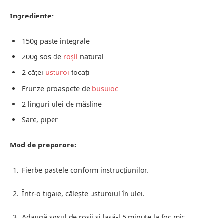
Ingrediente:
150g paste integrale
200g sos de
roșii
natural
2 căței
usturoi
tocați
Frunze proaspete de
busuioc
2 linguri ulei de măsline
Sare, piper
Mod de preparare:
Fierbe pastele conform instrucțiunilor.
Într-o tigaie, călește usturoiul în ulei.
Adaugă sosul de roșii și lasă-l 5 minute la foc mic.