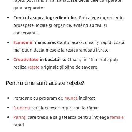
rapid, pot fi mult mai sănătoase decât cele cumpărate
gata preparate.
Control asupra ingredientelor:
Poți alege ingrediente
proaspete, locale și organice, evitând aditivii și
conservanții.
Economii
financiare:
Gătitul acasă, chiar și rapid, costă
mai puțin decât mesele la restaurant sau livrate.
Creativitate
în bucătărie:
Chiar și în 15 minute poți
realiza
rețete
originale și pline de savoare.
Pentru cine sunt aceste rețete?
Persoane cu program de
muncă
încărcat
Studenți
care locuiesc singuri sau la cămin
Părinți
care trebuie să gătească pentru întreaga
familie
rapid