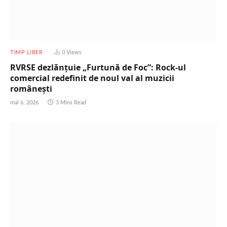
TIMP LIBER
0
Views
RVRSE dezlănțuie „Furtună de Foc”: Rock-ul
comercial redefinit de noul val al muzicii
românești
mai 6, 2026
3 Mins Read