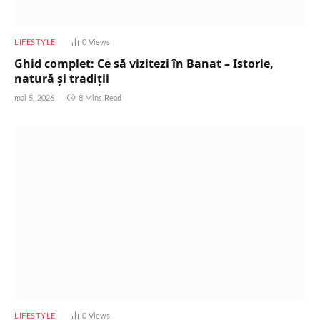
LIFESTYLE
0
Views
Ghid complet: Ce să vizitezi în Banat – Istorie,
natură și tradiții
mai 5, 2026
8 Mins Read
LIFESTYLE
0
Views