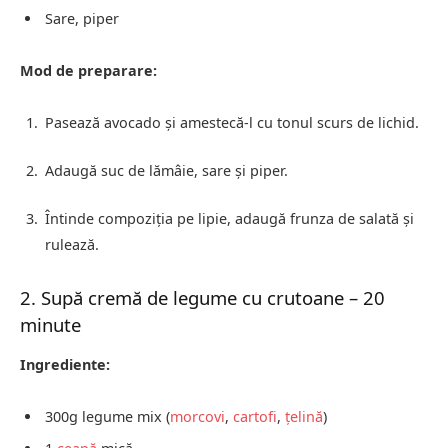
Sare, piper
Mod de preparare:
Pasează avocado și amestecă-l cu tonul scurs de lichid.
Adaugă suc de lămâie, sare și piper.
Întinde compoziția pe lipie, adaugă frunza de salată și
rulează.
2. Supă cremă de legume cu crutoane – 20
minute
Ingrediente:
300g legume mix (
morcovi
,
cartofi
,
țelină
)