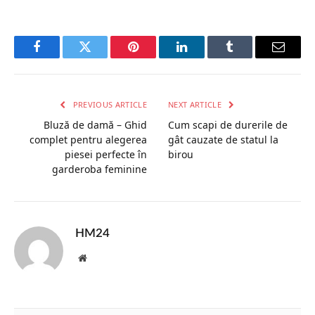
Facebook
Twitter
Pinterest
LinkedIn
Tumblr
Email
PREVIOUS ARTICLE
NEXT ARTICLE
Bluză de damă – Ghid
Cum scapi de durerile de
complet pentru alegerea
gât cauzate de statul la
piesei perfecte în
birou
garderoba feminine
HM24
Website