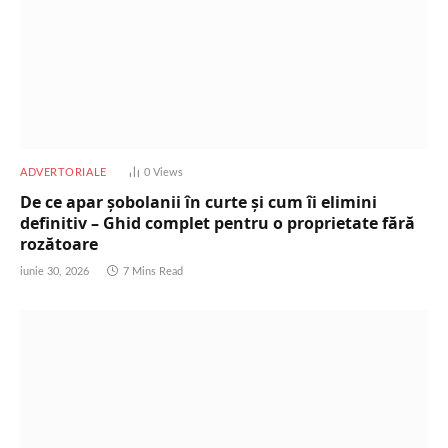
ADVERTORIALE
0
Views
De ce apar șobolanii în curte și cum îi elimini
definitiv – Ghid complet pentru o proprietate fără
rozătoare
iunie 30, 2026
7 Mins Read