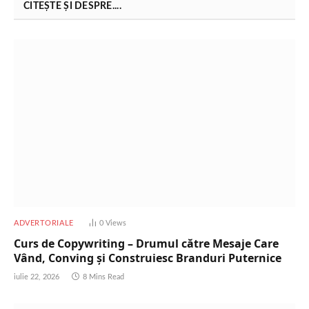
CITEȘTE ȘI DESPRE....
ADVERTORIALE
0
Views
Curs de Copywriting – Drumul către Mesaje Care
Vând, Conving și Construiesc Branduri Puternice
iulie 22, 2026
8 Mins Read