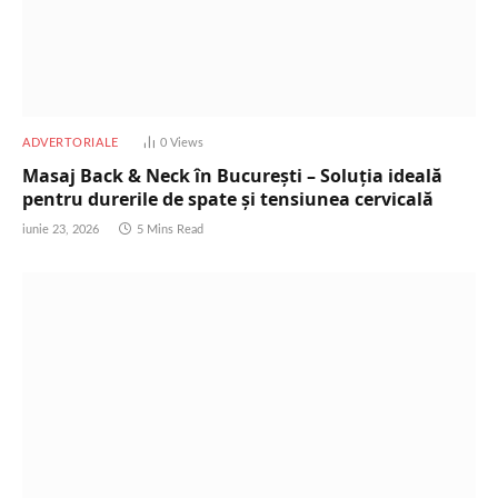
ADVERTORIALE
0
Views
Masaj Back & Neck în București – Soluția ideală
pentru durerile de spate și tensiunea cervicală
iunie 23, 2026
5 Mins Read