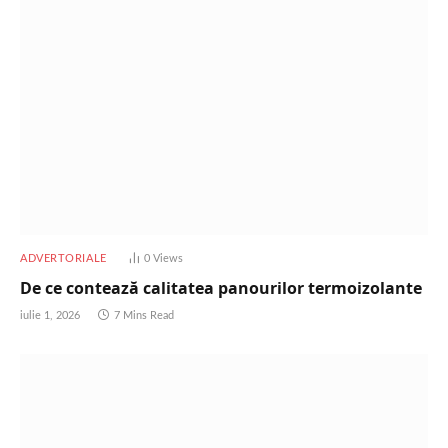
ADVERTORIALE
0
Views
De ce contează calitatea panourilor termoizolante
iulie 1, 2026
7 Mins Read