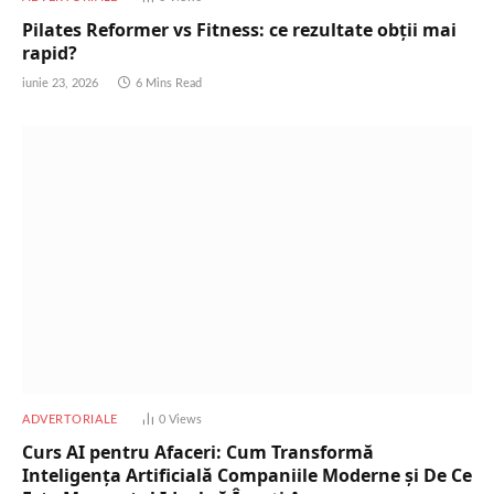
Pilates Reformer vs Fitness: ce rezultate obții mai
rapid?
iunie 23, 2026
6 Mins Read
ADVERTORIALE
0
Views
Curs AI pentru Afaceri: Cum Transformă
Inteligența Artificială Companiile Moderne și De Ce