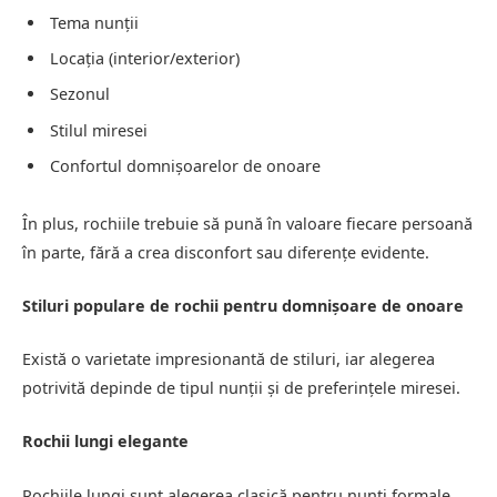
Tema nunții
Locația (interior/exterior)
Sezonul
Stilul miresei
Confortul domnișoarelor de onoare
În plus, rochiile trebuie să pună în valoare fiecare persoană
în parte, fără a crea disconfort sau diferențe evidente.
Stiluri populare de rochii pentru domnișoare de onoare
Există o varietate impresionantă de stiluri, iar alegerea
potrivită depinde de tipul nunții și de preferințele miresei.
Rochii lungi elegante
Rochiile lungi sunt alegerea clasică pentru nunți formale.