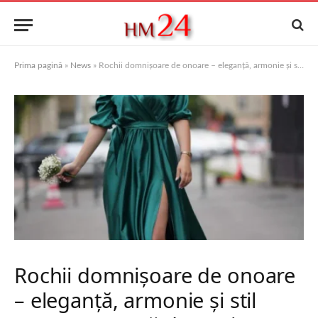
Prima pagină
»
News
»
Rochii domnișoare de onoare – eleganță, armonie și stil pentru o nuntă de neuitat
Rochii domnișoare de onoare
– eleganță, armonie și stil