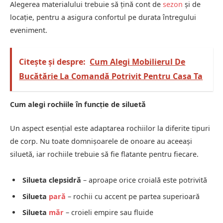
Alegerea materialului trebuie să țină cont de
sezon
și de
locație, pentru a asigura confortul pe durata întregului
eveniment.
Citește și despre:
Cum Alegi Mobilierul De
Bucătărie La Comandă Potrivit Pentru Casa Ta
Cum alegi rochiile în funcție de siluetă
Un aspect esențial este adaptarea rochiilor la diferite tipuri
de corp. Nu toate domnișoarele de onoare au aceeași
siluetă, iar rochiile trebuie să fie flatante pentru fiecare.
Silueta clepsidră
– aproape orice croială este potrivită
Silueta
pară
– rochii cu accent pe partea superioară
Silueta
măr
– croieli empire sau fluide