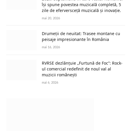
își spune povestea muzicală completă, 5
zile de eferversceță muzicală și inovație.
mai 20, 2026
Drumeții de neuitat: Trasee montane cu
peisaje impresionante în România
mai 16, 2026
RVRSE dezlănțuie „Furtună de Foc”: Rock-
ul comercial redefinit de noul val al
muzicii românești
mai 6, 2026