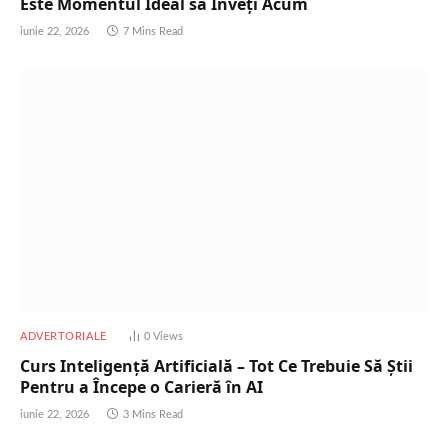
Este Momentul Ideal să Înveți Acum
iunie 22, 2026
7 Mins Read
ADVERTORIALE
0
Views
Curs Inteligență Artificială – Tot Ce Trebuie Să Știi
Pentru a Începe o Carieră în AI
iunie 22, 2026
3 Mins Read