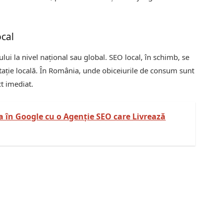
ocal
ului la nivel național sau global. SEO local, în schimb, se
tație locală. În România, unde obiceiurile de consum sunt
ct imediat.
tea în Google cu o Agenție SEO care Livrează