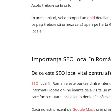
Acolo trebuie să fii și tu.
În acest articol, vei descoperi un
ghid
detaliat 
ce pași trebuie să urmezi ca să apari pe harta 
locale.
Importanța SEO local în Româ
De ce este SEO local vital pentru af
SEO
local în România este puntea dintre intenția
informații locale online înainte de a vizita un 
care fac o căutare locală iau o decizie în câteva
Dacă nu ești prezent pe
Google Maps
și în prim