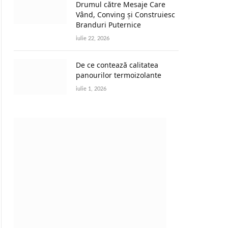
Drumul către Mesaje Care
Vând, Conving și Construiesc
Branduri Puternice
iulie 22, 2026
De ce contează calitatea
panourilor termoizolante
iulie 1, 2026