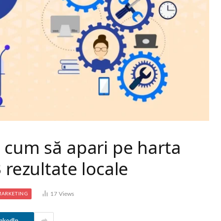
 cum să apari pe harta
 rezultate locale
17
Views
MARKETING