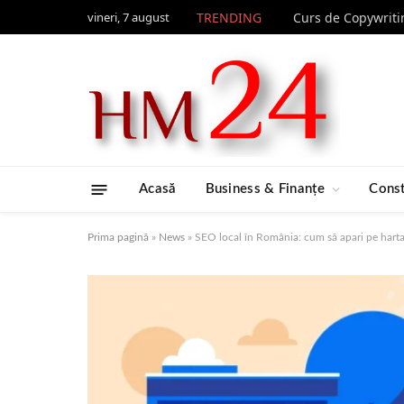
vineri, 7 august
TRENDING
Acasă
Business & Finanțe
Const
Prima pagină
»
News
»
SEO local în România: cum să apari pe harta 