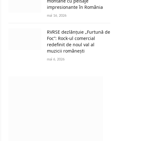
montane cu peisaje
impresionante în România
mai 16, 2026
RVRSE dezlănțuie „Furtună de
Foc”: Rock-ul comercial
redefinit de noul val al
muzicii românești
mai 6, 2026