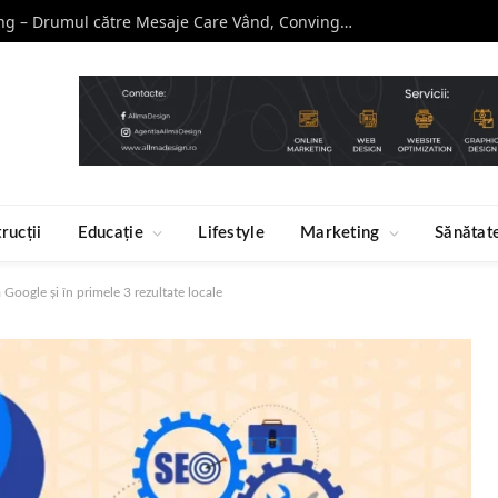
Curs de Copywriting – Drumul către Mesaje Care Vând, Conving și Construiesc Branduri Puternice
rucții
Educație
Lifestyle
Marketing
Sănătat
Google și în primele 3 rezultate locale