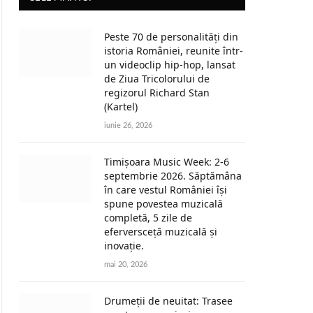
Peste 70 de personalități din
istoria României, reunite într-
un videoclip hip-hop, lansat
de Ziua Tricolorului de
regizorul Richard Stan
(Kartel)
iunie 26, 2026
Timișoara Music Week: 2-6
septembrie 2026. Săptămâna
în care vestul României își
spune povestea muzicală
completă, 5 zile de
eferversceță muzicală și
inovație.
mai 20, 2026
Drumeții de neuitat: Trasee