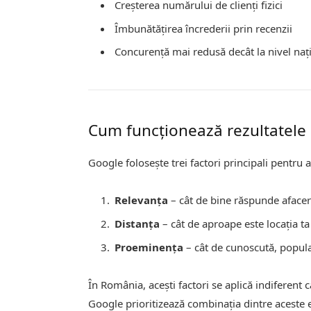
Creșterea numărului de clienți fizici
Îmbunătățirea încrederii prin recenzii
Concurență mai redusă decât la nivel naț
Cum funcționează rezultatele
Google folosește trei factori principali pentru a
Relevanța
– cât de bine răspunde afacere
Distanța
– cât de aproape este locația ta 
Proeminența
– cât de cunoscută, popular
În România, acești factori se aplică indiferent c
Google prioritizează combinația dintre aceste e