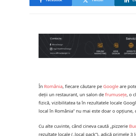
Facebook
Twitter
Li
În
România
, fiecare căutare pe
Google
are pote
deții un restaurant, un salon de
frumusețe
, o 
fizică, vizibilitatea ta în rezultatele locale Goo
local în România” nu mai este doar o opțiune, c
Cu alte cuvinte, când cineva caută „pizzerie
Buc
rezultate locale („local pack”), adică primele 3