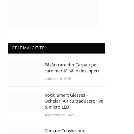
CELE MAI CITITE
Păsări rare din Carpați pe
care merită să le descoperi
octombrie 5, 2025
Rokid Smart Glasses –
Ochelari AR cu traducere live
& micro-LED
septembrie 29, 2025
Curs de Copywriting –