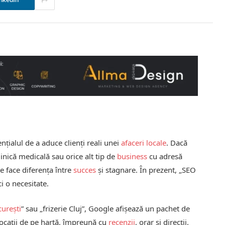
nkedIn
nțialul de a aduce clienți reali unei
afaceri locale
. Dacă
clinică medicală sau orice alt tip de
business
cu adresă
gle face diferența între
succes
și stagnare. În prezent, „SEO
i o necesitate.
urești
” sau „frizerie Cluj”, Google afișează un pachet de
 locații de pe hartă, împreună cu
recenzii
, orar și direcții.