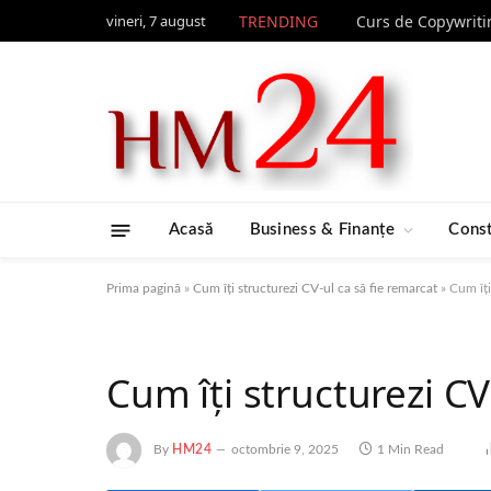
vineri, 7 august
TRENDING
Acasă
Business & Finanțe
Const
Prima pagină
»
Cum îți structurezi CV-ul ca să fie remarcat
»
Cum îți
Cum îți structurezi CV
By
HM24
octombrie 9, 2025
1 Min Read