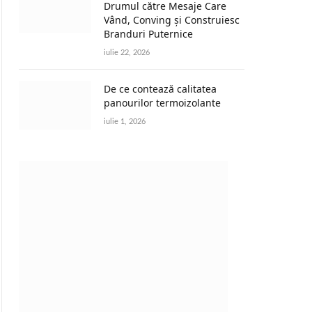
Drumul către Mesaje Care
Vând, Conving și Construiesc
Branduri Puternice
iulie 22, 2026
De ce contează calitatea
panourilor termoizolante
iulie 1, 2026