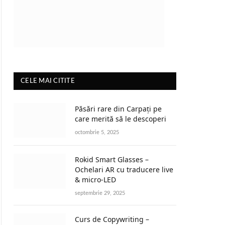
CELE MAI CITITE
Păsări rare din Carpați pe
care merită să le descoperi
octombrie 5, 2025
Rokid Smart Glasses –
Ochelari AR cu traducere live
& micro-LED
septembrie 29, 2025
Curs de Copywriting –