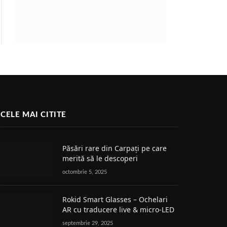
CELE MAI CITITE
Păsări rare din Carpați pe care
merită să le descoperi
octombrie 5, 2025
Rokid Smart Glasses – Ochelari
AR cu traducere live & micro-LED
septembrie 29, 2025