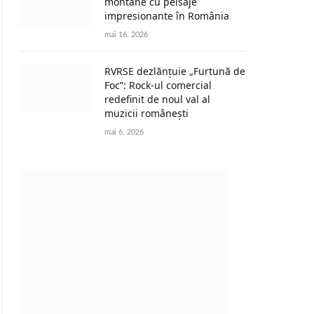
montane cu peisaje
impresionante în România
mai 16, 2026
RVRSE dezlănțuie „Furtună de
Foc”: Rock-ul comercial
redefinit de noul val al
muzicii românești
mai 6, 2026