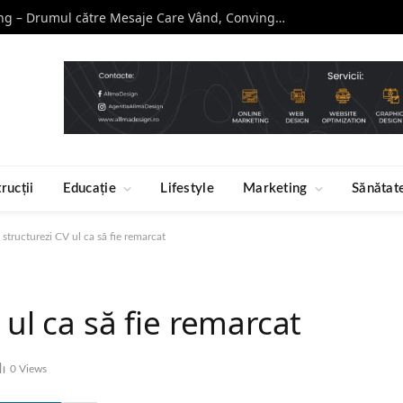
Curs de Copywriting – Drumul către Mesaje Care Vând, Conving și Construiesc Branduri Puternice
rucții
Educație
Lifestyle
Marketing
Sănătat
 structurezi CV ul ca să fie remarcat
 ul ca să fie remarcat
0
Views