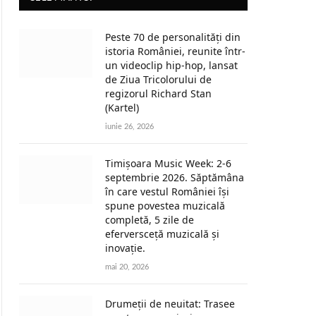
Peste 70 de personalități din
istoria României, reunite într-
un videoclip hip-hop, lansat
ite
de Ziua Tricolorului de
regizorul Richard Stan
(Kartel)
iunie 26, 2026
Timișoara Music Week: 2-6
septembrie 2026. Săptămâna
în care vestul României își
spune povestea muzicală
completă, 5 zile de
eferversceță muzicală și
inovație.
mai 20, 2026
Drumeții de neuitat: Trasee