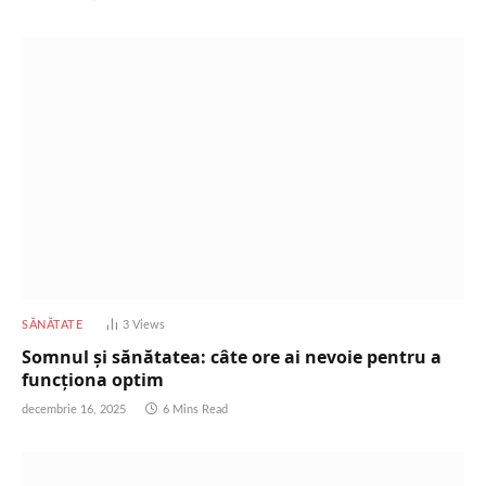
SĂNĂTATE
3
Views
Somnul și sănătatea: câte ore ai nevoie pentru a
funcționa optim
decembrie 16, 2025
6 Mins Read