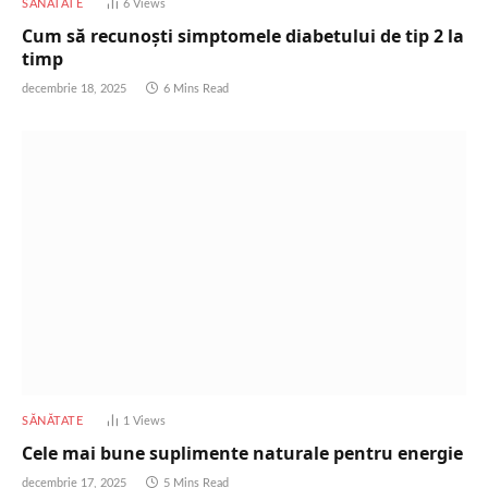
SĂNĂTATE
6
Views
Cum să recunoști simptomele diabetului de tip 2 la
timp
decembrie 18, 2025
6 Mins Read
SĂNĂTATE
1
Views
Cele mai bune suplimente naturale pentru energie
decembrie 17, 2025
5 Mins Read