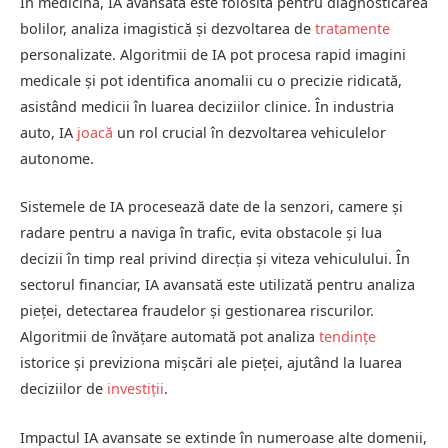
În medicină, IA avansată este folosită pentru diagnosticarea
bolilor, analiza imagistică și dezvoltarea de
tratamente
personalizate. Algoritmii de IA pot procesa rapid imagini
medicale și pot identifica anomalii cu o precizie ridicată,
asistând medicii în luarea deciziilor clinice. În industria
auto, IA
joacă
un rol crucial în dezvoltarea vehiculelor
autonome.
Sistemele de IA procesează date de la senzori, camere și
radare pentru a naviga în trafic, evita obstacole și lua
decizii în timp real privind direcția și viteza vehiculului. În
sectorul financiar, IA avansată este utilizată pentru analiza
pieței, detectarea fraudelor și gestionarea riscurilor.
Algoritmii de învățare automată pot analiza
tendințe
istorice și previziona mișcări ale pieței, ajutând la luarea
deciziilor de
investiții
.
Impactul IA avansate se extinde în numeroase alte domenii,