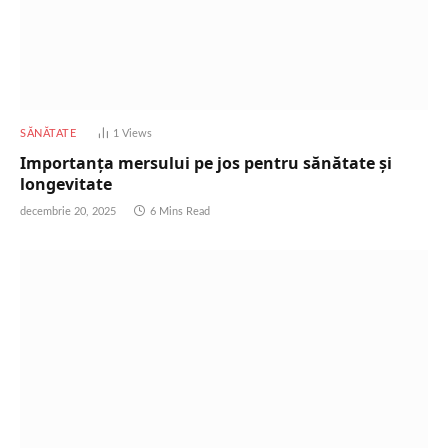
SĂNĂTATE
1
Views
Importanța mersului pe jos pentru sănătate și
longevitate
decembrie 20, 2025
6 Mins Read