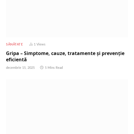
SĂNĂTATE
1
Views
Gripa – Simptome, cauze, tratamente și prevenție
eficientă
decembrie 15, 2025
5 Mins Read