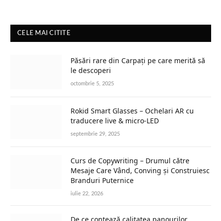
CELE MAI CITITE
Păsări rare din Carpați pe care merită să
le descoperi
octombrie 5, 2025
Rokid Smart Glasses – Ochelari AR cu
traducere live & micro-LED
septembrie 29, 2025
Curs de Copywriting – Drumul către
Mesaje Care Vând, Conving și Construiesc
Branduri Puternice
iulie 22, 2026
De ce contează calitatea panourilor