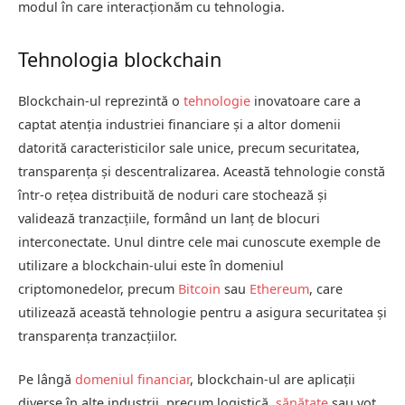
modul în care interacționăm cu tehnologia.
Tehnologia blockchain
Blockchain-ul reprezintă o
tehnologie
inovatoare care a
captat atenția industriei financiare și a altor domenii
datorită caracteristicilor sale unice, precum securitatea,
transparența și descentralizarea. Această tehnologie constă
într-o rețea distribuită de noduri care stochează și
validează tranzacțiile, formând un lanț de blocuri
interconectate. Unul dintre cele mai cunoscute exemple de
utilizare a blockchain-ului este în domeniul
criptomonedelor, precum
Bitcoin
sau
Ethereum
, care
utilizează această tehnologie pentru a asigura securitatea și
transparența tranzacțiilor.
Pe lângă
domeniul financiar
, blockchain-ul are aplicații
diverse în alte industrii, precum logistică,
sănătate
sau vot