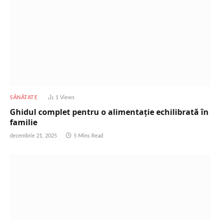
SĂNĂTATE
1
Views
Ghidul complet pentru o alimentație echilibrată în
familie
decembrie 21, 2025
5 Mins Read