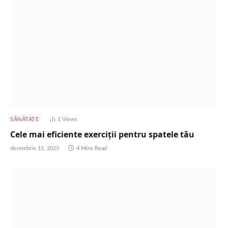
SĂNĂTATE
1
Views
Cele mai eficiente exerciții pentru spatele tău
decembrie 15, 2025
4 Mins Read