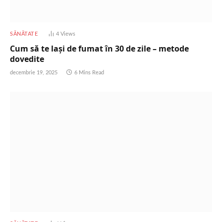
SĂNĂTATE
4
Views
Cum să te lași de fumat în 30 de zile – metode
dovedite
decembrie 19, 2025
6 Mins Read