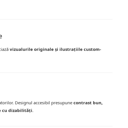
e
eciază
vizualurile originale și ilustrațiile custom-
zatorilor. Designul accesibil presupune
contrast bun,
cu dizabilități
.