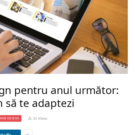
gn pentru anul următor:
m să te adaptezi
31
Views
WEB DESIGN