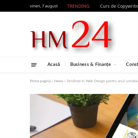
vineri, 7 august
TRENDING
Acasă
Business & Finanțe
Const
Prima pagină
»
News
»
Tendințe în Web Design pentru anul următor: 