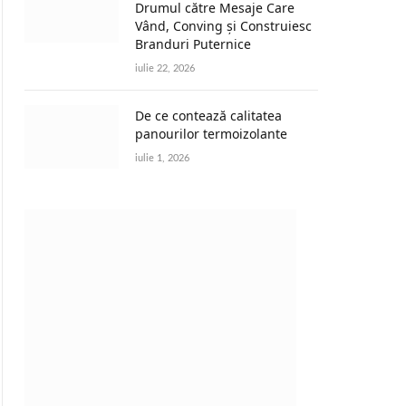
Drumul către Mesaje Care
Vând, Conving și Construiesc
Branduri Puternice
iulie 22, 2026
De ce contează calitatea
panourilor termoizolante
iulie 1, 2026