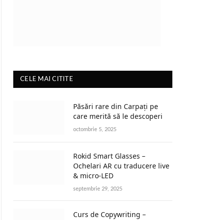
CELE MAI CITITE
Păsări rare din Carpați pe
care merită să le descoperi
octombrie 5, 2025
Rokid Smart Glasses –
Ochelari AR cu traducere live
& micro-LED
septembrie 29, 2025
Curs de Copywriting –