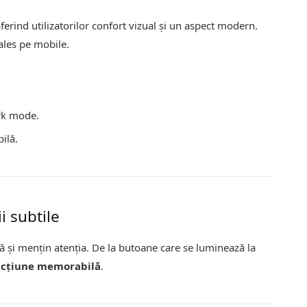
oferind utilizatorilor confort vizual și un aspect modern.
ales pe mobile.
ark mode.
bilă.
i subtile
ă și mențin atenția. De la butoane care se luminează la
acțiune memorabilă
.