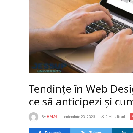
Tendințe în Web Desi
ce să anticipezi și cu
By
HM24
septembrie 20, 2025
2 Mins Read