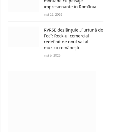
montane cu peisaje
impresionante în România
mai 16, 2026
RVRSE dezlănțuie „Furtună de
Foc”: Rock-ul comercial
redefinit de noul val al
muzicii românești
mai 6, 2026