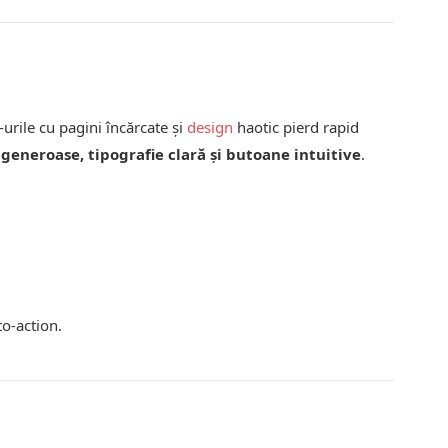
e-urile cu pagini încărcate și
design
haotic pierd rapid
 generoase, tipografie clară și butoane intuitive
.
to-action.