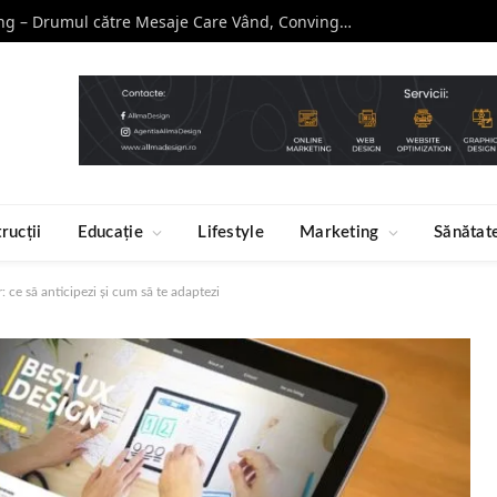
Curs de Copywriting – Drumul către Mesaje Care Vând, Conving și Construiesc Branduri Puternice
rucții
Educație
Lifestyle
Marketing
Sănătat
ce să anticipezi și cum să te adaptezi