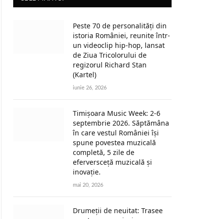
Peste 70 de personalități din
istoria României, reunite într-
un videoclip hip-hop, lansat
de Ziua Tricolorului de
regizorul Richard Stan
(Kartel)
iunie 26, 2026
Timișoara Music Week: 2-6
septembrie 2026. Săptămâna
în care vestul României își
spune povestea muzicală
completă, 5 zile de
eferversceță muzicală și
inovație.
mai 20, 2026
Drumeții de neuitat: Trasee