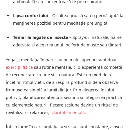
ambientală sau concentrează-te pe respirație.
Lipsa confortului
– O saltea groasă sau o pernă ajută la
menținerea poziției pentru meditație prelungită.
Temerile legate de insecte
– Spray-uri naturale, haine
adecvate și alegerea unui loc ferit de muște sau țânțari.
Yoga și meditația în parc sau pe malul apei nu sunt doar
exerciții fizice
sau rutine mentale, ci o experiență completă
de reconectare cu tine și cu natura. Este un mod de a
încetini ritmul vieții, de a respira profund și de a observa
frumusețea simplă a lumii din jur. Prin alegerea locului
potrivit, planificarea atentă a sesiunii și integrarea practică
cu elementele naturii, fiecare sesiune devine un ritual de
revitalizare, relaxare și
claritate mentală
.
Într-o lume în care agitația și stresul sunt constante, a avea