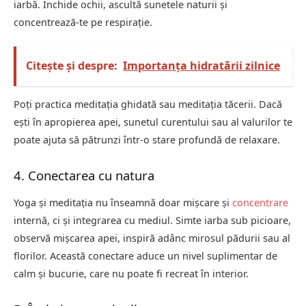
iarbă. Închide ochii, ascultă sunetele naturii și
concentrează-te pe respirație.
Citește și despre:
Importanța hidratării zilnice
Poți practica meditația ghidată sau meditația tăcerii. Dacă
ești în apropierea apei, sunetul curentului sau al valurilor te
poate ajuta să pătrunzi într-o stare profundă de relaxare.
4. Conectarea cu natura
Yoga și meditația nu înseamnă doar mișcare și
concentrare
internă, ci și integrarea cu mediul. Simte iarba sub picioare,
observă mișcarea apei, inspiră adânc mirosul pădurii sau al
florilor. Această conectare aduce un nivel suplimentar de
calm și bucurie, care nu poate fi recreat în interior.