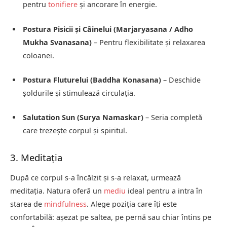
pentru
tonifiere
și ancorare în energie.
Postura Pisicii și Câinelui (Marjaryasana / Adho
Mukha Svanasana)
– Pentru flexibilitate și relaxarea
coloanei.
Postura Fluturelui (Baddha Konasana)
– Deschide
șoldurile și stimulează circulația.
Salutation Sun (Surya Namaskar)
– Seria completă
care trezește corpul și spiritul.
3. Meditația
După ce corpul s-a încălzit și s-a relaxat, urmează
meditația. Natura oferă un
mediu
ideal pentru a intra în
starea de
mindfulness
. Alege poziția care îți este
confortabilă: așezat pe saltea, pe pernă sau chiar întins pe