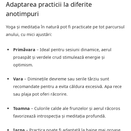
Adaptarea practicii la diferite
anotimpuri
Yoga și meditația în natură pot fi practicate pe tot parcursul
anului, cu mici ajustări:
Primăvara
– Ideal pentru sesiuni dinamice, aerul
proaspăt și verdele crud stimulează energie și
optimism.
Vara
– Diminețile devreme sau serile târziu sunt
recomandate pentru a evita căldura excesivă. Apa rece
sau plaja pot oferi răcorire.
Toamna
– Culorile calde ale frunzelor și aerul răcoros
favorizează introspecția și meditația profundă.
Iarna
– Practica poate fi adaptată la haine mai groase,