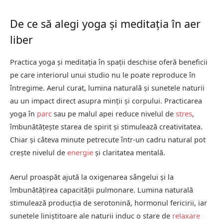
De ce să alegi yoga și meditația în aer
liber
Practica yoga și meditația în spații deschise oferă beneficii
pe care interiorul unui studio nu le poate reproduce în
întregime. Aerul curat, lumina naturală și sunetele naturii
au un impact direct asupra minții și corpului. Practicarea
yoga în
parc
sau pe malul apei reduce nivelul de
stres
,
îmbunătățește starea de spirit și stimulează creativitatea.
Chiar și câteva minute petrecute într-un cadru natural pot
crește nivelul de
energie
și claritatea mentală.
Aerul proaspăt ajută la oxigenarea sângelui și la
îmbunătățirea capacității pulmonare. Lumina naturală
stimulează producția de serotonină, hormonul fericirii, iar
sunetele liniștitoare ale naturii induc o stare de
relaxare