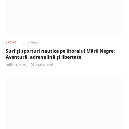
SPORT
0
Views
Surf și sporturi nautice pe litoralul Mării Negre:
Aventură, adrenalină și libertate
aprilie 4, 2026
6 Mins Read