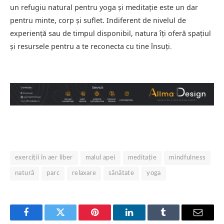
un refugiu natural pentru yoga și meditație este un dar
pentru minte, corp și suflet. Indiferent de nivelul de
experiență sau de timpul disponibil, natura îți oferă spațiul
și resursele pentru a te reconecta cu tine însuți
.
exerciții în aer liber
malul apei
meditație
mindfulness
natură
parc
relaxare
sănătate
yoga
Facebook
Twitter
Pinterest
LinkedIn
Tumblr
Email