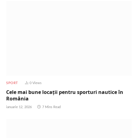
SPORT
0
Views
Cele mai bune locații pentru sporturi nautice în
România
ianuarie 12, 2026
7 Mins Read