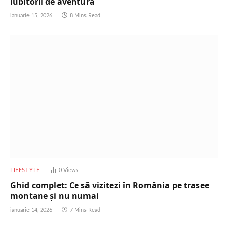
iubitorii de aventură
ianuarie 15, 2026
8 Mins Read
LIFESTYLE
0
Views
Ghid complet: Ce să vizitezi în România pe trasee
montane și nu numai
ianuarie 14, 2026
7 Mins Read