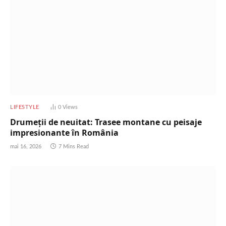
LIFESTYLE
0
Views
Drumeții de neuitat: Trasee montane cu peisaje
impresionante în România
mai 16, 2026
7 Mins Read