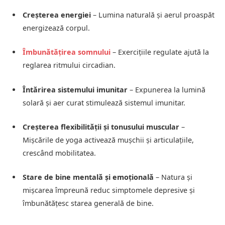
Creșterea energiei
– Lumina naturală și aerul proaspăt
energizează corpul.
Îmbunătățirea somnului
– Exercițiile regulate ajută la
reglarea ritmului circadian.
Întărirea sistemului imunitar
– Expunerea la lumină
solară și aer curat stimulează sistemul imunitar.
Creșterea flexibilității și tonusului muscular
–
Mișcările de yoga activează mușchii și articulațiile,
crescând mobilitatea.
Stare de bine mentală și emoțională
– Natura și
mișcarea împreună reduc simptomele depresive și
îmbunătățesc starea generală de bine.