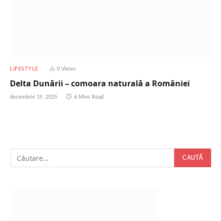
LIFESTYLE
0
Views
Delta Dunării – comoara naturală a României
decembrie 19, 2025
6 Mins Read