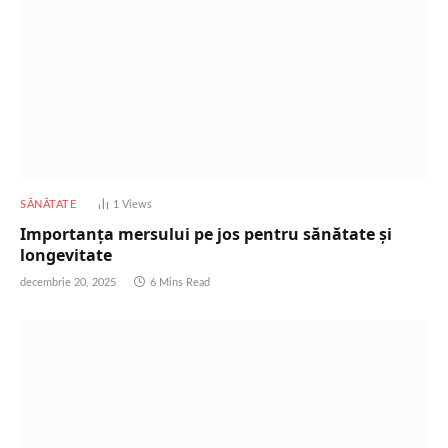
SĂNĂTATE
1
Views
Importanța mersului pe jos pentru sănătate și
longevitate
decembrie 20, 2025
6 Mins Read