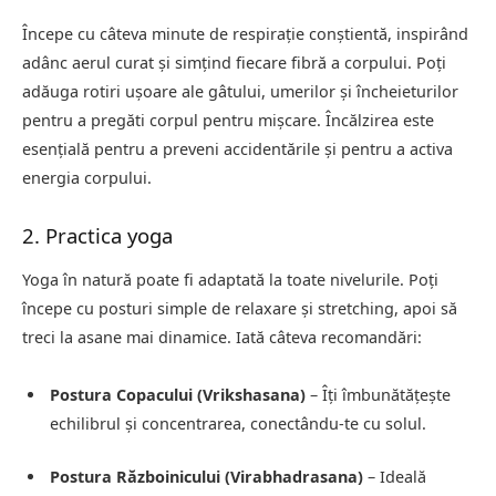
Începe cu câteva minute de respirație conștientă, inspirând
adânc aerul curat și simțind fiecare fibră a corpului. Poți
adăuga rotiri ușoare ale gâtului, umerilor și încheieturilor
pentru a pregăti corpul pentru mișcare. Încălzirea este
esențială pentru a preveni accidentările și pentru a activa
energia corpului.
2. Practica yoga
Yoga în natură poate fi adaptată la toate nivelurile. Poți
începe cu posturi simple de relaxare și stretching, apoi să
treci la asane mai dinamice. Iată câteva recomandări:
Postura Copacului (Vrikshasana)
– Îți îmbunătățește
echilibrul și concentrarea, conectându-te cu solul.
Postura Războinicului (Virabhadrasana)
– Ideală