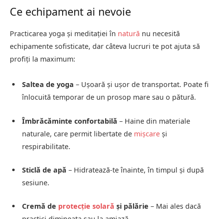
Ce echipament ai nevoie
Practicarea yoga și meditației în
natură
nu necesită
echipamente sofisticate, dar câteva lucruri te pot ajuta să
profiți la maximum:
Saltea de yoga
– Ușoară și ușor de transportat. Poate fi
înlocuită temporar de un prosop mare sau o pătură.
Îmbrăcăminte confortabilă
– Haine din materiale
naturale, care permit libertate de
mișcare
și
respirabilitate.
Sticlă de apă
– Hidratează-te înainte, în timpul și după
sesiune.
Cremă de
protecție solară
și pălărie
– Mai ales dacă
practici dimineața sau la amiază.