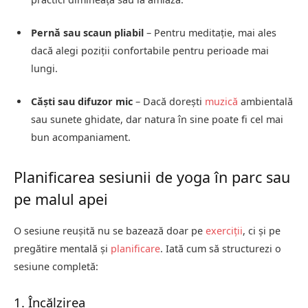
Pernă sau scaun pliabil
– Pentru meditație, mai ales
dacă alegi poziții confortabile pentru perioade mai
lungi.
Căști sau difuzor mic
– Dacă dorești
muzică
ambientală
sau sunete ghidate, dar natura în sine poate fi cel mai
bun acompaniament.
Planificarea sesiunii de yoga în parc sau
pe malul apei
O sesiune reușită nu se bazează doar pe
exerciții
, ci și pe
pregătire mentală și
planificare
. Iată cum să structurezi o
sesiune completă:
1. Încălzirea