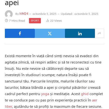
apei
By
HM24
octombrie 5, 2025
Updated:
octombrie 5, 2025
7 Mins Read
22
Views
SPORT
Există momente în viață când simți nevoia să evadezi din
agitația zilnică, să respiri adânc și să te reconectezi cu tine
însuți. Nu este nevoie să călătorești departe sau să
investești în studiouri scumpe; natura însăși poate fi
sanctuarul tău. Parcurile liniștite, malurile râurilor sau
lacurilor, bătaia blândă a apei și ciripitul păsărilor creează
cadrul perfect pentru
yoga
și meditație. Acest
ghid
complet
te va conduce pas cu pas prin experiența practicii în
aer
liber
, ajutându-te să profiți la maximum de fiecare sesiune.