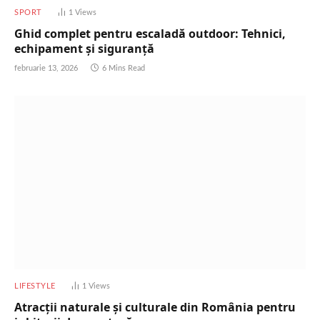
SPORT
1
Views
Ghid complet pentru escaladă outdoor: Tehnici,
echipament și siguranță
februarie 13, 2026
6 Mins Read
LIFESTYLE
1
Views
Atracții naturale și culturale din România pentru