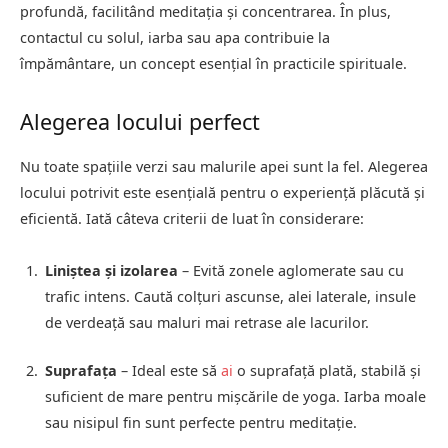
profundă, facilitând meditația și concentrarea. În plus,
contactul cu solul, iarba sau apa contribuie la
împământare, un concept esențial în practicile spirituale.
Alegerea locului perfect
Nu toate spațiile verzi sau malurile apei sunt la fel. Alegerea
locului potrivit este esențială pentru o experiență plăcută și
eficientă. Iată câteva criterii de luat în considerare:
Liniștea și izolarea
– Evită zonele aglomerate sau cu
trafic intens. Caută colțuri ascunse, alei laterale, insule
de verdeață sau maluri mai retrase ale lacurilor.
Suprafața
– Ideal este să
ai
o suprafață plată, stabilă și
suficient de mare pentru mișcările de yoga. Iarba moale
sau nisipul fin sunt perfecte pentru meditație.