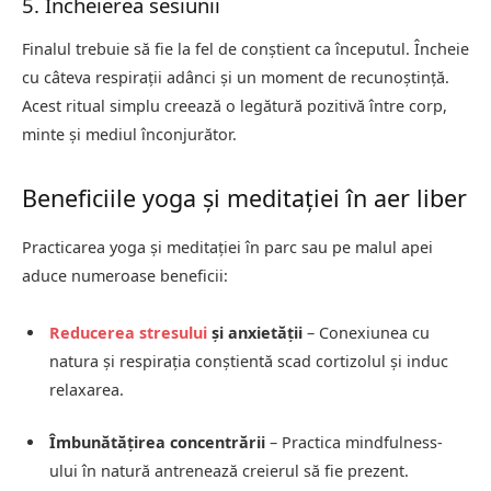
5. Încheierea sesiunii
Finalul trebuie să fie la fel de conștient ca începutul. Încheie
cu câteva respirații adânci și un moment de recunoștință.
Acest ritual simplu creează o legătură pozitivă între corp,
minte și mediul înconjurător.
Beneficiile yoga și meditației în aer liber
Practicarea yoga și meditației în parc sau pe malul apei
aduce numeroase beneficii:
Reducerea stresului
și anxietății
– Conexiunea cu
natura și respirația conștientă scad cortizolul și induc
relaxarea.
Îmbunătățirea concentrării
– Practica mindfulness-
ului în natură antrenează creierul să fie prezent.