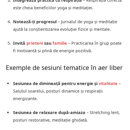
Integrează practica cu respirația
– Respirația corectă
este cheia beneficiilor yoga și meditației.
Notează-ți progresul
– Jurnalul de yoga și meditație
ajută la conștientizarea evoluției fizice și mentale.
Invită
prieteni
sau
familie
– Practicarea în grup poate
fi motivantă și plină de energie pozitivă.
Exemple de sesiuni tematice în aer liber
Sesiunea de dimineață pentru energie și
vitalitate
–
Salutul soarelui, posturi dinamice și respirații
energizante.
Sesiunea de relaxare după-amiaza
– Stretching lent,
posturi restorative, meditație ghidată.