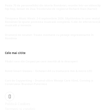
Peste 70 de personalități din istoria României, reunite într-un videoclip
hip-hop, lansat de Ziua Tricolorului de regizorul Richard Stan (Kartel)
iunie 26, 2026
Timișoara Music Week: 2-6 septembrie 2026. Săptămâna în care vestul
României își spune povestea muzicală completă, 5 zile de eferversceță
muzicală și inovație.
mai 20, 2026
Drumeții de neuitat: Trasee montane cu peisaje impresionante în
România
mai 16, 2026
Cele mai citite
Păsări rare din Carpați pe care merită să le descoperi
octombrie 5, 2025
Rokid Smart Glasses – Ochelari AR cu traducere live & micro-LED
septembrie 29, 2025
Curs de Copywriting – Drumul către Mesaje Care Vând, Conving și
Construiesc Branduri Puternice
iulie 22, 2026
Facebook
Politică Cookies
Termeni și condiții