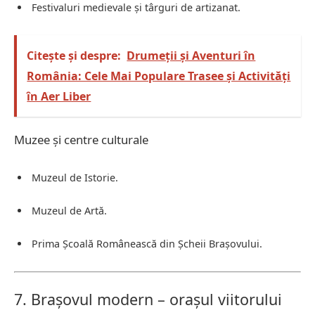
Festivaluri medievale și târguri de artizanat.
Citește și despre:
Drumeții și Aventuri în
România: Cele Mai Populare Trasee și Activități
în Aer Liber
Muzee și centre culturale
Muzeul de Istorie.
Muzeul de Artă.
Prima Școală Românească din Șcheii Brașovului.
7. Brașovul modern – orașul viitorului