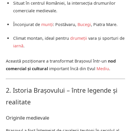
Situat în centrul României, la intersecția drumurilor
comerciale medievale.
Înconjurat de
munți
: Postăvaru,
Bucegi
, Piatra Mare.
Climat montan, ideal pentru
drumeții
vara și sporturi de
iarnă
.
Această poziționare a transformat Brașovul într-un
nod
comercial și cultural
important încă din Evul
Mediu
.
2. Istoria Brașovului – între legende și
realitate
Originile medievale
Brașovul a fost întemeiat de cavalerii teutoni în secolul al