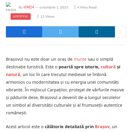
By
HM24
octombrie 1, 2025
4 Mins Read
12
Views
LIFESTYLE
Brașovul nu este doar un oraș de
munte
sau o simplă
destinație turistică. Este o
poartă spre istorie,
cultură
și
natură
, un loc în care trecutul medieval se îmbină
armonios cu modernitatea și cu energia unei comunități
vibrante. În mijlocul Carpaților, protejat de vârfurile masive
și pădurile dese, Brașovul a devenit de-a lungul secolelor
un simbol al diversității culturale și al frumuseții autentice
românești.
Acest articol este o
călătorie detaliată prin
Brașov
, un