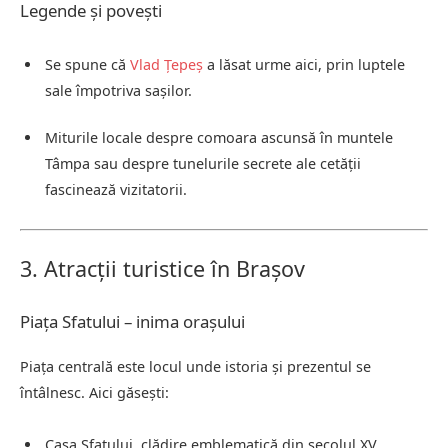
Legende și povești
Se spune că
Vlad Țepeș
a lăsat urme aici, prin luptele
sale împotriva sașilor.
Miturile locale despre comoara ascunsă în muntele
Tâmpa sau despre tunelurile secrete ale cetății
fascinează vizitatorii.
3. Atracții turistice în Brașov
Piața Sfatului – inima orașului
Piața centrală este locul unde istoria și prezentul se
întâlnesc. Aici găsești:
Casa Sfatului, clădire emblematică din secolul XV.