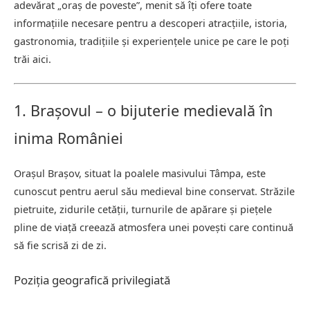
adevărat „oraș de poveste”, menit să îți ofere toate
informațiile necesare pentru a descoperi atracțiile, istoria,
gastronomia, tradițiile și experiențele unice pe care le poți
trăi aici.
1. Brașovul – o bijuterie medievală în
inima României
Orașul Brașov, situat la poalele masivului Tâmpa, este
cunoscut pentru aerul său medieval bine conservat. Străzile
pietruite, zidurile cetății, turnurile de apărare și piețele
pline de viață creează atmosfera unei povești care continuă
să fie scrisă zi de zi.
Poziția geografică privilegiată