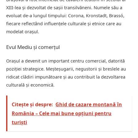
XIII-lea și dezvoltat de sașii transilvăneni. Numele său a
evoluat de-a lungul timpului: Corona, Kronstadt, Brassó,
fiecare reflectând influențele culturale și etnice care au
modelat orașul.
Evul Mediu și comerțul
Orașul a devenit un important centru comercial, datorită
poziției strategice. Meșteșugarii, negustorii și breslele au
ridicat clădiri impunătoare și au contribuit la dezvoltarea
culturală și economică.
Citește și despre:
Ghid de cazare montană în
România – Cele mai bune opțiuni pentru
turiști