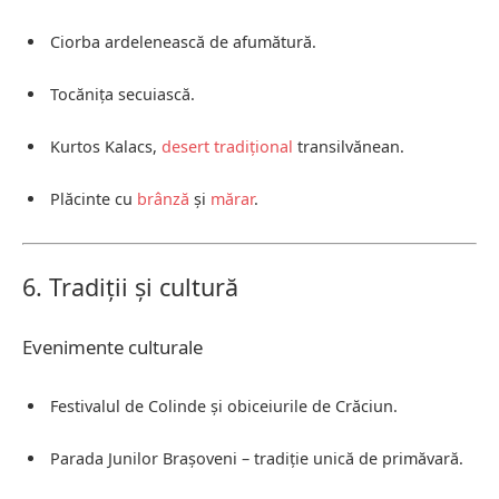
Ciorba ardelenească de afumătură.
Tocănița secuiască.
Kurtos Kalacs,
desert tradițional
transilvănean.
Plăcinte cu
brânză
și
mărar
.
6. Tradiții și cultură
Evenimente culturale
Festivalul de Colinde și obiceiurile de Crăciun.
Parada Junilor Brașoveni – tradiție unică de primăvară.