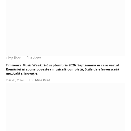
Timp liber
0
Views
Timișoara Music Week: 2-6 septembrie 2026. Săptămâna în care vestul
României își spune povestea muzicală completă, 5 zile de eferversceță
muzicală și inovație.
mai 20, 2026
3 Mins Read