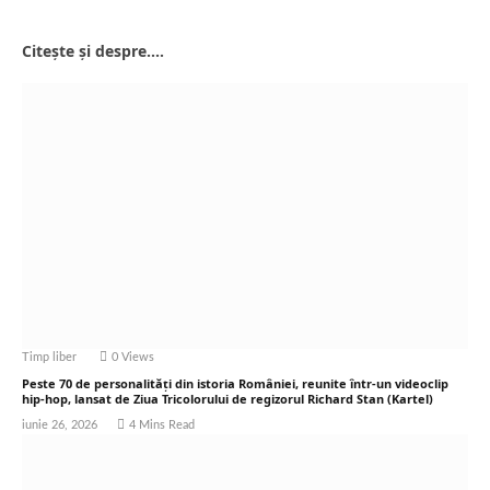
Website
Citește și despre....
Timp liber
0
Views
Peste 70 de personalități din istoria României, reunite într-un videoclip
hip-hop, lansat de Ziua Tricolorului de regizorul Richard Stan (Kartel)
iunie 26, 2026
4 Mins Read