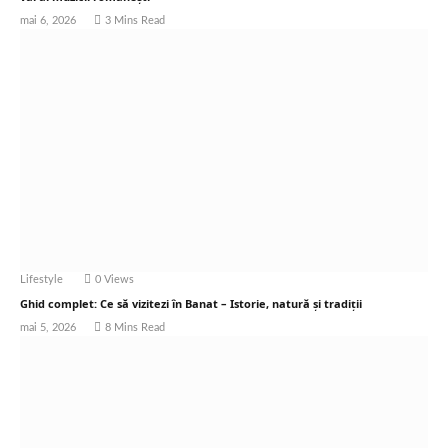
mai 6, 2026
3 Mins Read
Lifestyle
0
Views
Ghid complet: Ce să vizitezi în Banat – Istorie, natură și tradiții
mai 5, 2026
8 Mins Read