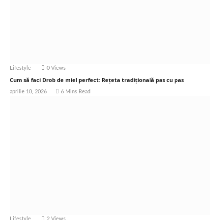
Lifestyle
0
Views
Cum să faci Drob de miel perfect: Rețeta tradițională pas cu pas
aprilie 10, 2026
6 Mins Read
Lifestyle
2
Views