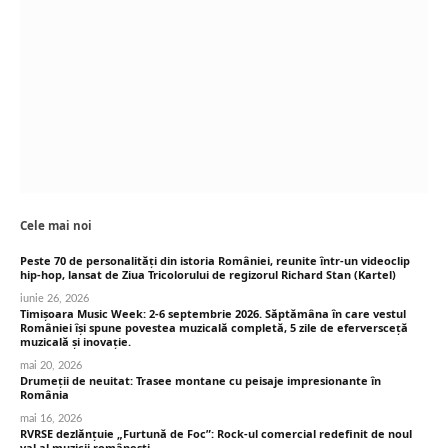
Cele mai noi
Peste 70 de personalități din istoria României, reunite într-un videoclip
hip-hop, lansat de Ziua Tricolorului de regizorul Richard Stan (Kartel)
iunie 26, 2026
Timișoara Music Week: 2-6 septembrie 2026. Săptămâna în care vestul
României își spune povestea muzicală completă, 5 zile de eferversceță
muzicală și inovație.
mai 20, 2026
Drumeții de neuitat: Trasee montane cu peisaje impresionante în
România
mai 16, 2026
RVRSE dezlănțuie „Furtună de Foc”: Rock-ul comercial redefinit de noul
val al muzicii românești