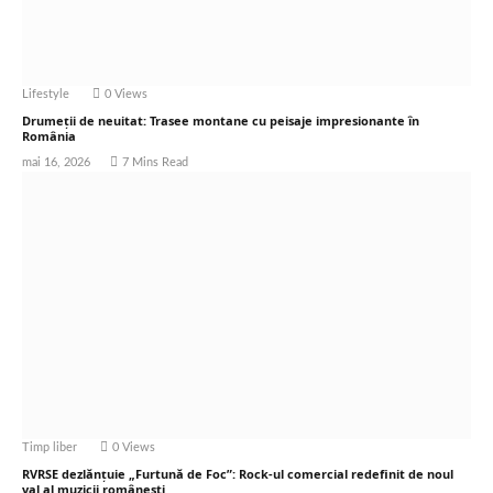
Lifestyle
0
Views
Drumeții de neuitat: Trasee montane cu peisaje impresionante în
România
mai 16, 2026
7 Mins Read
Timp liber
0
Views
RVRSE dezlănțuie „Furtună de Foc”: Rock-ul comercial redefinit de noul
val al muzicii românești