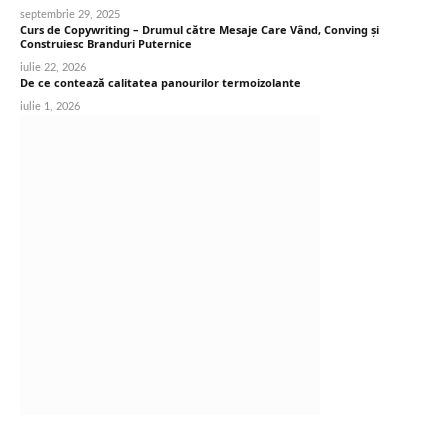
septembrie 29, 2025
Curs de Copywriting – Drumul către Mesaje Care Vând, Conving și
Construiesc Branduri Puternice
iulie 22, 2026
De ce contează calitatea panourilor termoizolante
iulie 1, 2026