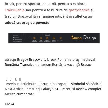
break, pentru sporturi de iarnă, pentru a explora
Transilvania
sau pentru a te bucura de
gastronomie
și
tradiții, Brașovul îți va rămâne întipărit în suflet ca un
adevărat oraș de poveste
.
atracții Brașov
Brașov
city break România
oraș medieval
România
Transilvania
turism România
vacanță Brașov
Facebook
Twitter
Pinterest
LinkedIn
Tumblr
Email
Previous Article
Ursul brun din Carpați – simbolul sălbăticiei
Next Article
Samsung Galaxy S24 – Păreri și Review complet.
Merită cumpărat?
HM24