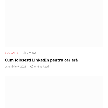
EDUCAȚIE
7
Views
Cum folosești LinkedIn pentru carieră
octombrie 9, 2025
6 Mins Read