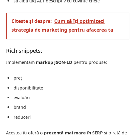
să aibă tag ALT descriptiv cu cuvinte cheie
Citește și despre:
Cum să îți optimizezi
strategia de marketing pentru afacerea ta
Rich snippets:
Implementăm
markup JSON-LD
pentru produse:
preț
disponibilitate
evaluări
brand
reduceri
Acestea îți oferă o
prezență mai mare în SERP
și o rată de