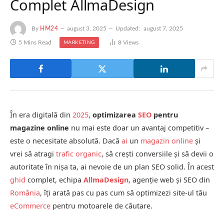
Complet AllmaDesign
By
HM24
august 3, 2025
Updated:
august 7, 2025
5 Mins Read
8
Views
MARKETING
În era digitală din
2025
,
optimizarea
SEO
pentru
magazine online
nu mai este doar un avantaj competitiv –
este o necesitate absolută. Dacă
ai
un
magazin online
și
vrei să atragi
trafic organic
, să crești conversiile și să devii o
autoritate în nișa ta, ai nevoie de un plan SEO solid. În acest
ghid
complet, echipa
AllmaDesign
, agenție web și SEO din
România
, îți arată pas cu pas cum să optimizezi site-ul tău
eCommerce
pentru motoarele de căutare.