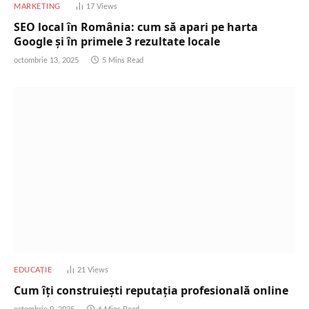
MARKETING
17
Views
SEO local în România: cum să apari pe harta
Google și în primele 3 rezultate locale
octombrie 13, 2025
5 Mins Read
EDUCAȚIE
21
Views
Cum îți construiești reputația profesională online