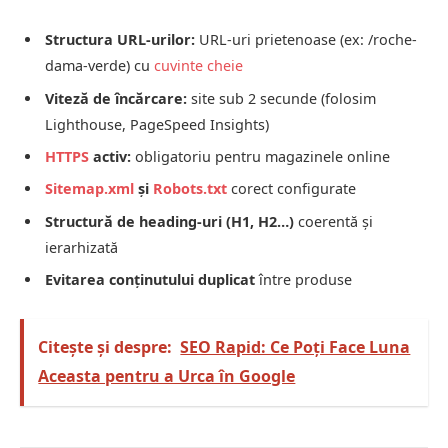
Structura URL-urilor:
URL-uri prietenoase (ex: /roche-
dama-verde) cu
cuvinte cheie
Viteză de încărcare:
site sub 2 secunde (folosim
Lighthouse, PageSpeed Insights)
HTTPS
activ:
obligatoriu pentru magazinele online
Sitemap.xml
și
Robots.txt
corect configurate
Structură de heading-uri (H1, H2…)
coerentă și
ierarhizată
Evitarea conținutului duplicat
între produse
Citește și despre:
SEO Rapid: Ce Poți Face Luna
Aceasta pentru a Urca în Google