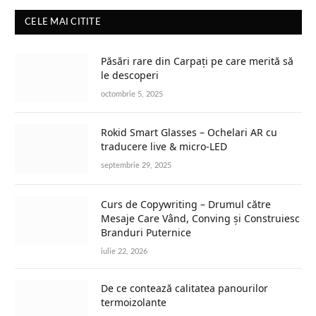
CELE MAI CITITE
Păsări rare din Carpați pe care merită să
le descoperi
octombrie 5, 2025
Rokid Smart Glasses – Ochelari AR cu
traducere live & micro-LED
septembrie 29, 2025
Curs de Copywriting – Drumul către
Mesaje Care Vând, Conving și Construiesc
Branduri Puternice
iulie 22, 2026
De ce contează calitatea panourilor
termoizolante