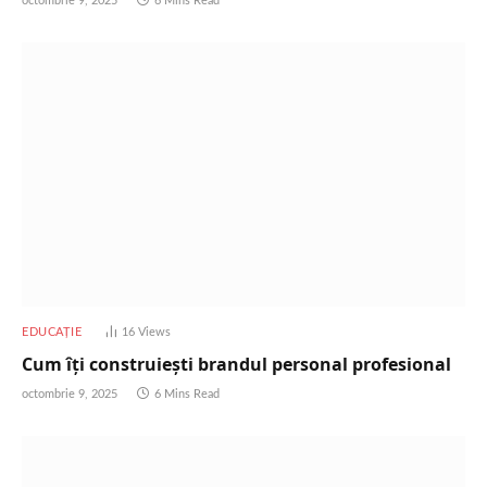
octombrie 9, 2025
6 Mins Read
EDUCAȚIE
16
Views
Cum îți construiești brandul personal profesional
octombrie 9, 2025
6 Mins Read