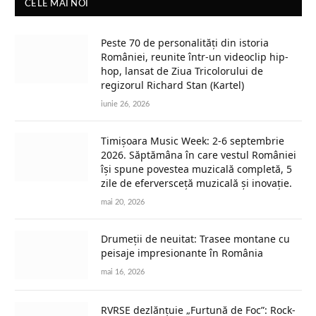
CELE MAI NOI
Peste 70 de personalități din istoria
României, reunite într-un videoclip hip-
hop, lansat de Ziua Tricolorului de
regizorul Richard Stan (Kartel)
iunie 26, 2026
Timișoara Music Week: 2-6 septembrie
2026. Săptămâna în care vestul României
își spune povestea muzicală completă, 5
zile de eferversceță muzicală și inovație.
mai 20, 2026
Drumeții de neuitat: Trasee montane cu
peisaje impresionante în România
mai 16, 2026
RVRSE dezlănțuie „Furtună de Foc”: Rock-