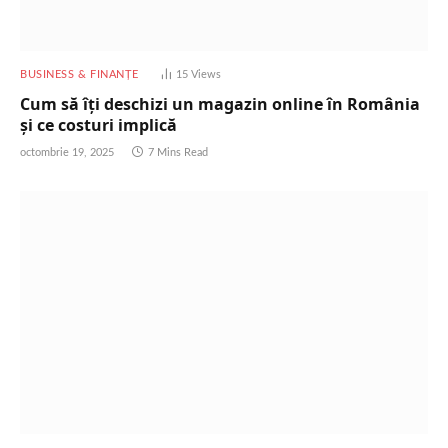
BUSINESS & FINANȚE
15
Views
Cum să îți deschizi un magazin online în România
și ce costuri implică
octombrie 19, 2025
7 Mins Read