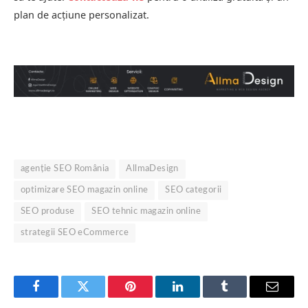
plan de acțiune personalizat.
agenție SEO România
AllmaDesign
optimizare SEO magazin online
SEO categorii
SEO produse
SEO tehnic magazin online
strategii SEO eCommerce
Facebook
Twitter
Pinterest
LinkedIn
Tumblr
Email