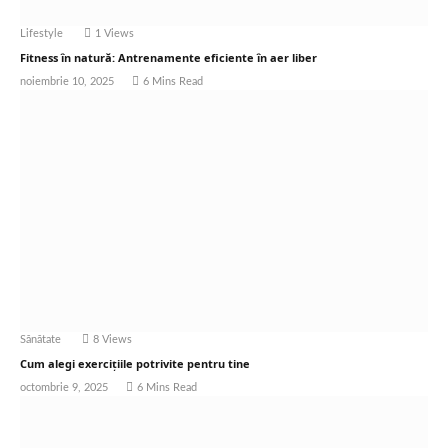
Lifestyle
1
Views
Fitness în natură: Antrenamente eficiente în aer liber
noiembrie 10, 2025
6 Mins Read
Sănătate
8
Views
Cum alegi exercițiile potrivite pentru tine
octombrie 9, 2025
6 Mins Read