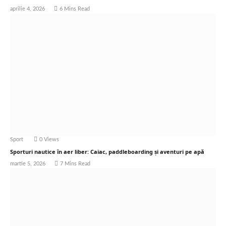
aprilie 4, 2026
6 Mins Read
Sport
0
Views
Sporturi nautice în aer liber: Caiac, paddleboarding și aventuri pe apă
martie 5, 2026
7 Mins Read