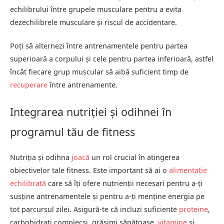
echilibrului între grupele musculare pentru a evita
dezechilibrele musculare și riscul de accidentare.
Poți să alternezi între antrenamentele pentru partea
superioară a corpului și cele pentru partea inferioară, astfel
încât fiecare grup muscular să aibă suficient timp de
recuperare
între antrenamente.
Integrarea nutriției și odihnei în
programul tău de fitness
Nutriția și odihna
joacă
un rol crucial în atingerea
obiectivelor tale fitness. Este important să ai o
alimentație
echilibrată
care să îți ofere nutrienții necesari pentru a-ți
susține antrenamentele și pentru a-ți menține energia pe
tot parcursul zilei. Asigură-te că incluzi suficiente
proteine
,
carbohidrați complecși, grăsimi sănătoase,
vitamine
și