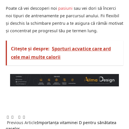
Poate că vei descoperi noi
pasiuni
sau vei dori să încerci
noi tipuri de antrenamente pe parcursul anului. Fii flexibil
și deschis la schimbare pentru a te asigura că rămâi motivat
și concentrat pe progresul tău pe termen lung.
Citește și despre:
Sporturi acvatice care ard
cele mai multe calorii
Facebook
Twitter
Pinterest
LinkedIn
Tumblr
Email
Previous Article
Importanța vitaminei D pentru sănătatea
oaselor