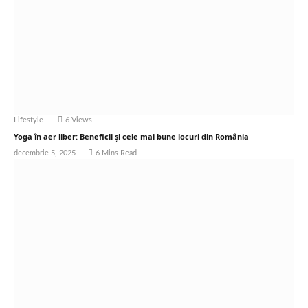
Lifestyle
6
Views
Yoga în aer liber: Beneficii și cele mai bune locuri din România
decembrie 5, 2025
6 Mins Read