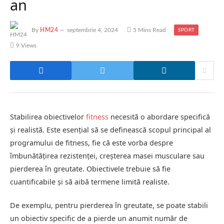
an
By
HM24
septembrie 4, 2024
5 Mins Read
SPORT
9
Views
Stabilirea obiectivelor
fitness
necesită o abordare specifică
și realistă. Este esențial să se definească scopul principal al
programului de fitness, fie că este vorba despre
îmbunătățirea rezistenței, creșterea masei musculare sau
pierderea în greutate. Obiectivele trebuie să fie
cuantificabile și să aibă termene limită realiste.
De exemplu, pentru pierderea în greutate, se poate stabili
un obiectiv specific de a pierde un anumit număr de