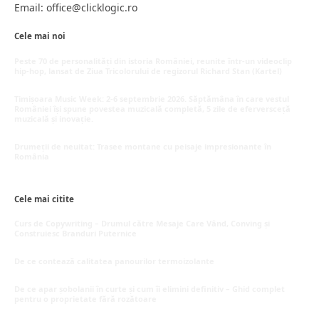
Email: office@clicklogic.ro
Cele mai noi
Peste 70 de personalități din istoria României, reunite într-un videoclip
hip-hop, lansat de Ziua Tricolorului de regizorul Richard Stan (Kartel)
iunie 26, 2026
Timișoara Music Week: 2-6 septembrie 2026. Săptămâna în care vestul
României își spune povestea muzicală completă, 5 zile de eferversceță
muzicală și inovație.
mai 20, 2026
Drumeții de neuitat: Trasee montane cu peisaje impresionante în
România
mai 16, 2026
Cele mai citite
Curs de Copywriting – Drumul către Mesaje Care Vând, Conving și
Construiesc Branduri Puternice
iulie 22, 2026
De ce contează calitatea panourilor termoizolante
iulie 1, 2026
De ce apar șobolanii în curte și cum îi elimini definitiv – Ghid complet
pentru o proprietate fără rozătoare
iunie 30, 2026