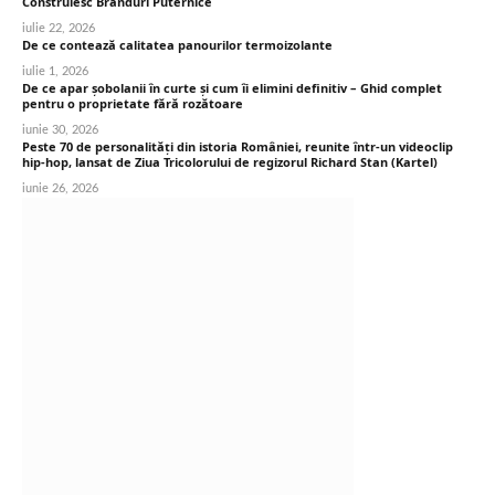
Construiesc Branduri Puternice
iulie 22, 2026
De ce contează calitatea panourilor termoizolante
iulie 1, 2026
De ce apar șobolanii în curte și cum îi elimini definitiv – Ghid complet
pentru o proprietate fără rozătoare
iunie 30, 2026
Peste 70 de personalități din istoria României, reunite într-un videoclip
hip-hop, lansat de Ziua Tricolorului de regizorul Richard Stan (Kartel)
iunie 26, 2026