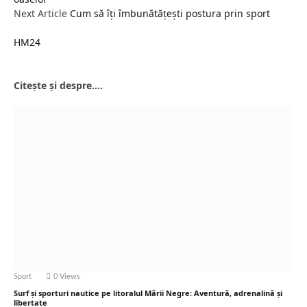
Next Article
Cum să îți îmbunătățești postura prin sport
HM24
Website
Citește și despre....
Sport
0
Views
Surf și sporturi nautice pe litoralul Mării Negre: Aventură, adrenalină și
libertate