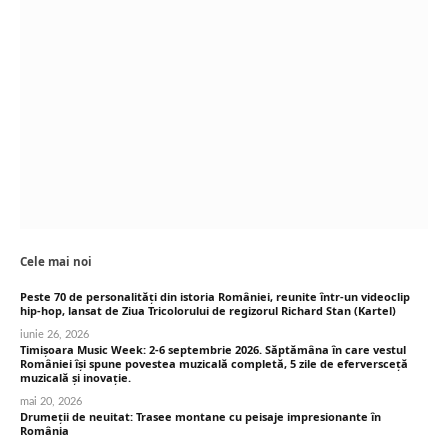
Cele mai noi
Peste 70 de personalități din istoria României, reunite într-un videoclip
hip-hop, lansat de Ziua Tricolorului de regizorul Richard Stan (Kartel)
iunie 26, 2026
Timișoara Music Week: 2-6 septembrie 2026. Săptămâna în care vestul
României își spune povestea muzicală completă, 5 zile de eferversceță
muzicală și inovație.
mai 20, 2026
Drumeții de neuitat: Trasee montane cu peisaje impresionante în
România