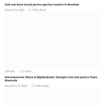
Cele mai bune locații pentru sporturi nautice în România
ianuarie 12, 2026
7 Mins Read
Lifestyle
2
Views
Antrenamente Zilnice și Săptămânale: Exemple Concrete pentru Toate
Nivelurile
decembrie 10, 2025
5 Mins Read