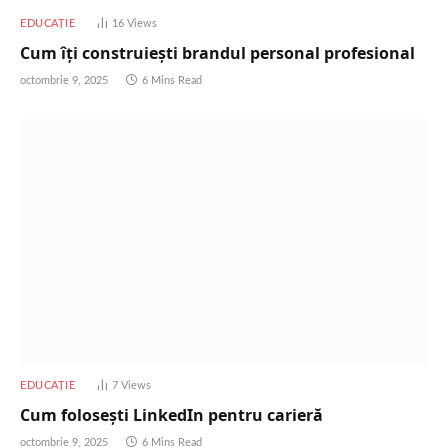
EDUCAȚIE
16
Views
Cum îți construiești brandul personal profesional
octombrie 9, 2025
6 Mins Read
EDUCAȚIE
7
Views
Cum folosești LinkedIn pentru carieră
octombrie 9, 2025
6 Mins Read