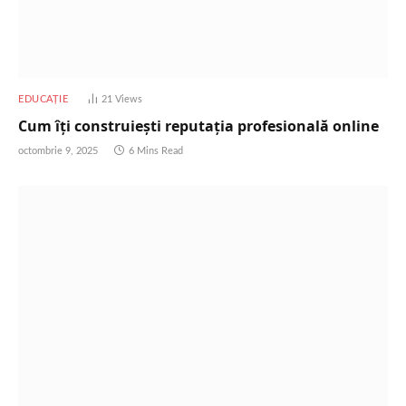
EDUCAȚIE
21
Views
Cum îți construiești reputația profesională online
octombrie 9, 2025
6 Mins Read