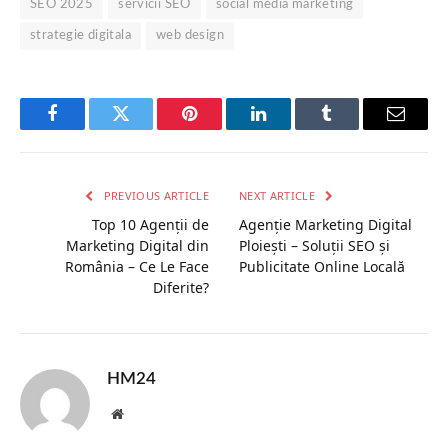
SEO 2025
servicii SEO
social media marketing
strategie digitala
web design
Facebook
Twitter
Pinterest
LinkedIn
Tumblr
Email
PREVIOUS ARTICLE
NEXT ARTICLE
Top 10 Agenții de
Agenție Marketing Digital
Marketing Digital din
Ploiești – Soluții SEO și
România – Ce Le Face
Publicitate Online Locală
Diferite?
HM24
Website