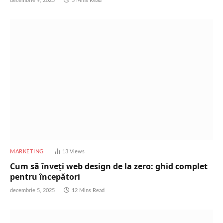
decembrie 9, 2025
5 Mins Read
MARKETING
13
Views
Cum să înveți web design de la zero: ghid complet
pentru începători
decembrie 5, 2025
12 Mins Read