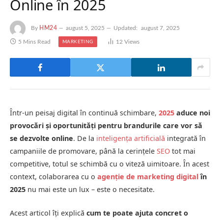
Online în 2025
By
HM24
august 5, 2025
Updated:
august 7, 2025
5 Mins Read
12
Views
MARKETING
Într-un peisaj digital în continuă schimbare,
2025
aduce noi
provocări și oportunități pentru brandurile care vor să
se dezvolte online
. De la
inteligența artificială
integrată în
campaniile de promovare, până la cerințele
SEO
tot mai
competitive, totul se schimbă cu o viteză uimitoare. În acest
context, colaborarea cu o
agenție de marketing digital
în
2025
nu mai este un lux – este o necesitate.
Acest articol îți explică
cum te poate ajuta concret o