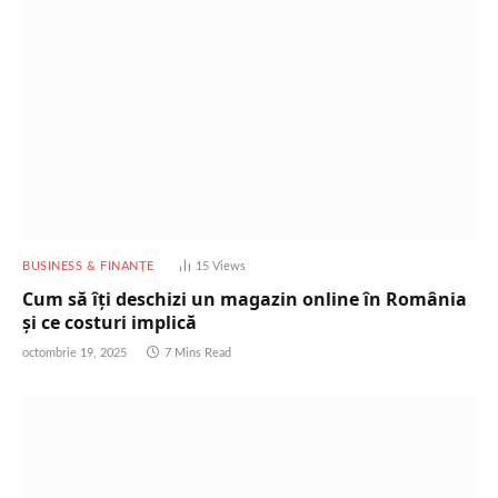
BUSINESS & FINANȚE
15
Views
Cum să îți deschizi un magazin online în România
și ce costuri implică
octombrie 19, 2025
7 Mins Read