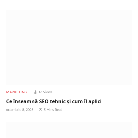
MARKETING
16
Views
Ce înseamnă SEO tehnic și cum îl aplici
octombrie 8, 2025
5 Mins Read