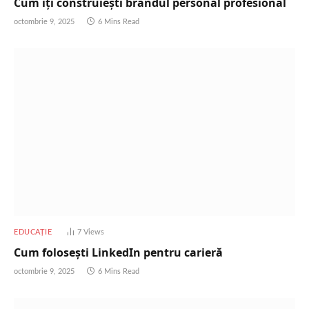
Cum îți construiești brandul personal profesional
octombrie 9, 2025
6 Mins Read
EDUCAȚIE
7
Views
Cum folosești LinkedIn pentru carieră
octombrie 9, 2025
6 Mins Read