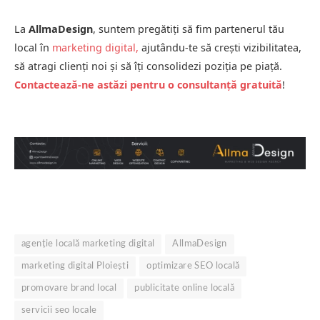
La
AllmaDesign
, suntem pregătiți să fim partenerul tău
local în
marketing digital,
ajutându-te să crești vizibilitatea,
să atragi clienți noi și să îți consolidezi poziția pe piață.
Contactează-ne astăzi pentru o consultanță gratuită
!
agenție locală marketing digital
AllmaDesign
marketing digital Ploiești
optimizare SEO locală
promovare brand local
publicitate online locală
servicii seo locale