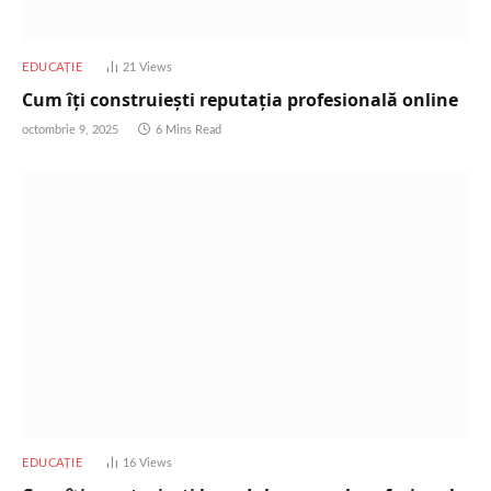
EDUCAȚIE
21
Views
Cum îți construiești reputația profesională online
octombrie 9, 2025
6 Mins Read
EDUCAȚIE
16
Views