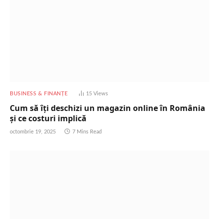
BUSINESS & FINANȚE
15
Views
Cum să îți deschizi un magazin online în România
și ce costuri implică
octombrie 19, 2025
7 Mins Read