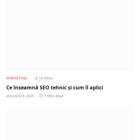
MARKETING
16
Views
Ce înseamnă SEO tehnic și cum îl aplici
octombrie 8, 2025
5 Mins Read