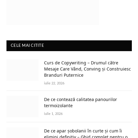
CELE MAI CITITE
Curs de Copywriting – Drumul către
Mesaje Care Vând, Conving și Construiesc
Branduri Puternice
iulie 22, 2026
De ce contează calitatea panourilor
termoizolante
iulie 1, 2026
De ce apar șobolanii în curte și cum îi
elimini definitiv – Ghid complet pentru o