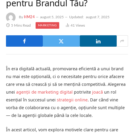
pentru Brandul Tău?
By
HM24
august 5, 2025
Updated:
august 7, 2025
5 Mins Read
41
Views
MARKETING
În era digitală actuală, promovarea eficientă a unui brand
nu mai este opțională, ci o necesitate pentru orice afacere
care vrea să crească și să se mențină competitivă. Alegerea
unei
agenții de marketing digital
potrivite
joacă
un rol
esențial în succesul unei
strategii online
. Dar când vine
vorba de colaborarea cu o agenție, opțiunile sunt multiple
— de la agenții globale până la cele locale.
În acest articol, vom explora motivele clare pentru care