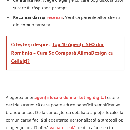
Comunicarea:
Alege o agenție cu care poți discuta ușor
și care îți răspunde prompt.
Recomandări și
recenzii
:
Verifică părerile altor clienți
din comunitatea ta.
Citește și despre:
Top 10 Agenții SEO din
România – Cum Se Compară AllmaDesign cu
Ceilalți?
Alegerea unei
agenții locale de marketing digital
este o
decizie strategică care poate aduce beneficii semnificative
brandului tău. De la cunoașterea detaliată a pieței locale, la
comunicarea facilă și adaptarea personalizată a strategiilor,
o agenție locală oferă
valoare reală
pentru afacerea ta.