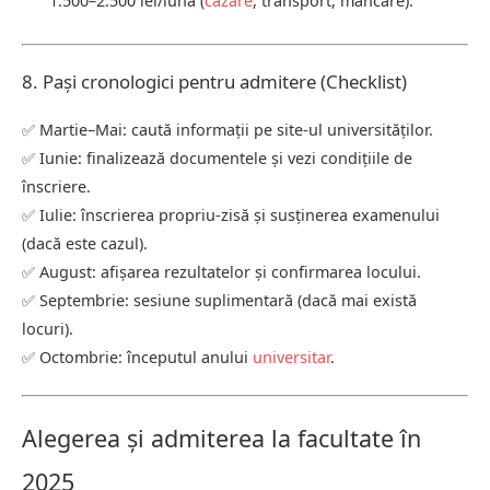
1.500–2.500 lei/lună (
cazare
, transport, mâncare).
8. Pași cronologici pentru admitere (Checklist)
✅ Martie–Mai: caută informații pe site-ul universităților.
✅ Iunie: finalizează documentele și vezi condițiile de
înscriere.
✅ Iulie: înscrierea propriu-zisă și susținerea examenului
(dacă este cazul).
✅ August: afișarea rezultatelor și confirmarea locului.
✅ Septembrie: sesiune suplimentară (dacă mai există
locuri).
✅ Octombrie: începutul anului
universitar
.
Alegerea și admiterea la facultate în
2025