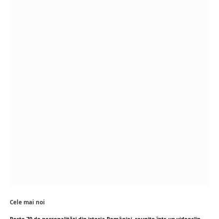
Cele mai noi
Peste 70 de personalități din istoria României, reunite într-un videoclip