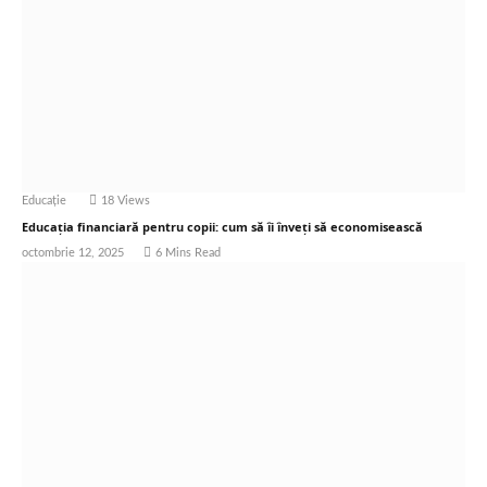
Educație
18
Views
Educația financiară pentru copii: cum să îi înveți să economisească
octombrie 12, 2025
6 Mins Read