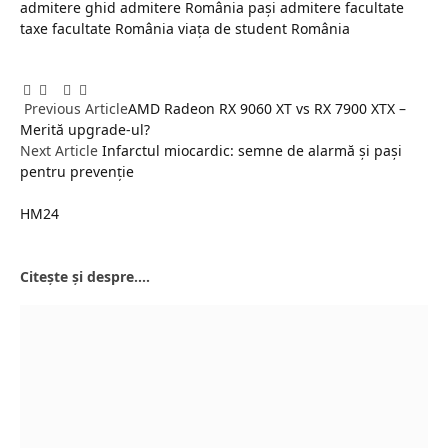
admitere
ghid admitere România
pași admitere facultate
taxe facultate România
viața de student România
Facebook
Twitter
Pinterest
LinkedIn
Tumblr
Email
Previous Article
AMD Radeon RX 9060 XT vs RX 7900 XTX –
Merită upgrade-ul?
Next Article
Infarctul miocardic: semne de alarmă și pași
pentru prevenție
HM24
Website
Citește și despre....