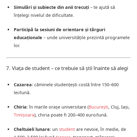
Simulări și subiecte din anii trecuți
– te ajută să
înțelegi nivelul de dificultate.
Participă la sesiuni de orientare și târguri
educaționale
– unde universitățile prezintă programele
lor.
7. Viața de student – ce trebuie să știi înainte să alegi
Cazarea
: căminele studențești costă între 150–600
lei/lună.
Chiria
: în marile orașe universitare (
București
, Cluj, Iași,
Timișoara
), chiria poate fi 200–400 euro/lună.
Cheltuieli lunare
: un
student
are nevoie, în medie, de