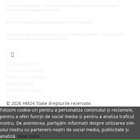
Curs de Copywriting – Drumul către Mesaje Care Vând, Conving și
Construiesc Branduri Puternice
iulie 22, 2026
De ce contează calitatea panourilor termoizolante
iulie 1, 2026
De ce apar șobolanii în curte și cum îi elimini definitiv – Ghid complet
pentru o proprietate fără rozătoare
iunie 30, 2026
Facebook
Politică Cookies
Termeni și condiții
Prelucrarea datelor
Politică GDPR
Politica Editorială
Contact
© 2026 HM24 Toate drepturile rezervate.
Folosim cookie-uri pentru a personaliza conținutul și reclamele,
pentru a oferi funcții de social media și pentru a analiza traficul
nostru. De asemenea, partajăm informații despre utilizarea site-
ului nostru cu partenerii noștri de social media, publicitate și
analiză.
View more