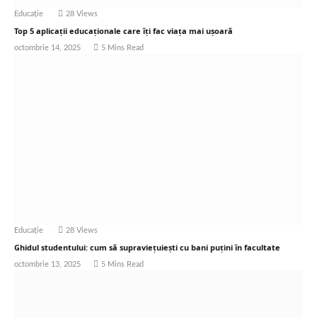
Educație
28
Views
Top 5 aplicații educaționale care îți fac viața mai ușoară
octombrie 14, 2025
5 Mins Read
Educație
28
Views
Ghidul studentului: cum să supraviețuiești cu bani puțini în facultate
octombrie 13, 2025
5 Mins Read