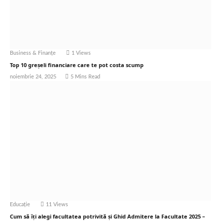
Business & Finanțe
1
Views
Top 10 greșeli financiare care te pot costa scump
noiembrie 24, 2025
5 Mins Read
Educație
11
Views
Cum să îți alegi facultatea potrivită și Ghid Admitere la Facultate 2025 –