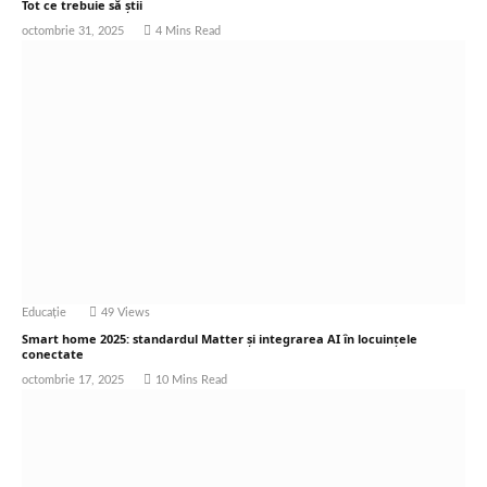
Tot ce trebuie să știi
octombrie 31, 2025
4 Mins Read
Educație
49
Views
Smart home 2025: standardul Matter și integrarea AI în locuinţele
conectate
octombrie 17, 2025
10 Mins Read