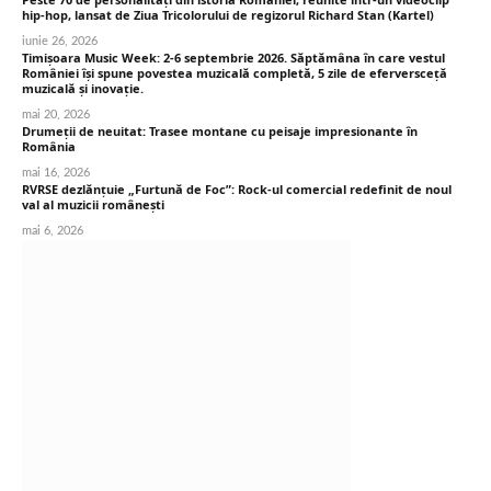
hip-hop, lansat de Ziua Tricolorului de regizorul Richard Stan (Kartel)
iunie 26, 2026
Timișoara Music Week: 2-6 septembrie 2026. Săptămâna în care vestul
României își spune povestea muzicală completă, 5 zile de eferversceță
muzicală și inovație.
mai 20, 2026
Drumeții de neuitat: Trasee montane cu peisaje impresionante în
România
mai 16, 2026
RVRSE dezlănțuie „Furtună de Foc”: Rock-ul comercial redefinit de noul
val al muzicii românești
mai 6, 2026