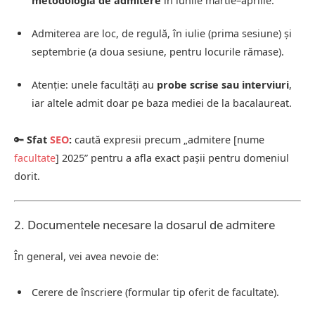
metodologia de admitere
în lunile martie–aprilie.
Admiterea are loc, de regulă, în iulie (prima sesiune) și
septembrie (a doua sesiune, pentru locurile rămase).
Atenție: unele facultăți au
probe scrise sau interviuri
,
iar altele admit doar pe baza mediei de la bacalaureat.
🔑
Sfat
SEO
:
caută expresii precum „admitere [nume
facultate
] 2025” pentru a afla exact pașii pentru domeniul
dorit.
2. Documentele necesare la dosarul de admitere
În general, vei avea nevoie de:
Cerere de înscriere (formular tip oferit de facultate).