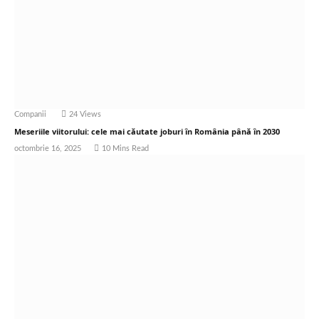
Companii
24
Views
Meseriile viitorului: cele mai căutate joburi în România până în 2030
octombrie 16, 2025
10 Mins Read