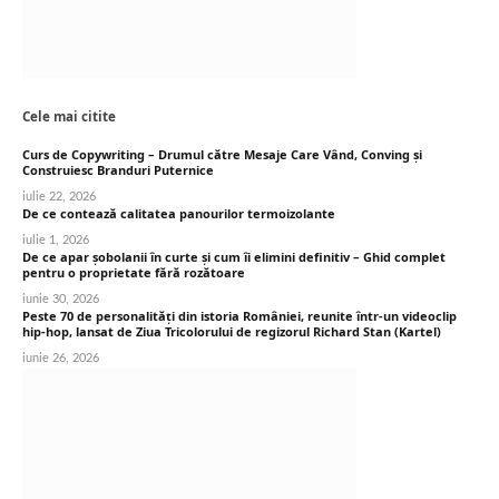
Cele mai citite
Curs de Copywriting – Drumul către Mesaje Care Vând, Conving și
Construiesc Branduri Puternice
iulie 22, 2026
De ce contează calitatea panourilor termoizolante
iulie 1, 2026
De ce apar șobolanii în curte și cum îi elimini definitiv – Ghid complet
pentru o proprietate fără rozătoare
iunie 30, 2026
Peste 70 de personalități din istoria României, reunite într-un videoclip
hip-hop, lansat de Ziua Tricolorului de regizorul Richard Stan (Kartel)
iunie 26, 2026