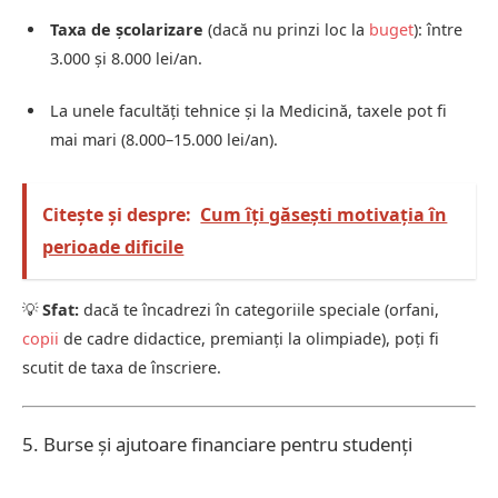
Taxa de școlarizare
(dacă nu prinzi loc la
buget
): între
3.000 și 8.000 lei/an.
La unele facultăți tehnice și la Medicină, taxele pot fi
mai mari (8.000–15.000 lei/an).
Citește și despre:
Cum îți găsești motivația în
perioade dificile
💡
Sfat:
dacă te încadrezi în categoriile speciale (orfani,
copii
de cadre didactice, premianți la olimpiade), poți fi
scutit de taxa de înscriere.
5. Burse și ajutoare financiare pentru studenți