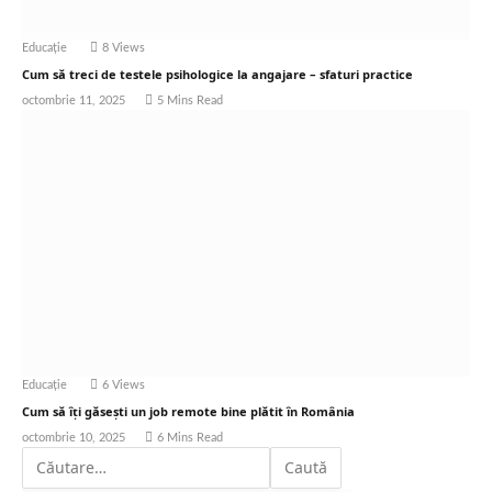
Educație
8
Views
Cum să treci de testele psihologice la angajare – sfaturi practice
octombrie 11, 2025
5 Mins Read
Educație
6
Views
Cum să îți găsești un job remote bine plătit în România
octombrie 10, 2025
6 Mins Read