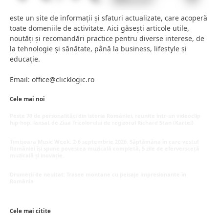
este un site de informații și sfaturi actualizate, care acoperă
toate domeniile de activitate. Aici găsești articole utile,
noutăți și recomandări practice pentru diverse interese, de
la tehnologie și sănătate, până la business, lifestyle și
educație.
Email: office@clicklogic.ro
Cele mai noi
Peste 70 de personalități din istoria României, reunite într-un videoclip
hip-hop, lansat de Ziua Tricolorului de regizorul Richard Stan (Kartel)
iunie 26, 2026
Timișoara Music Week: 2-6 septembrie 2026. Săptămâna în care vestul
României își spune povestea muzicală completă, 5 zile de eferversceță
muzicală și inovație.
mai 20, 2026
Drumeții de neuitat: Trasee montane cu peisaje impresionante în
România
mai 16, 2026
Cele mai citite