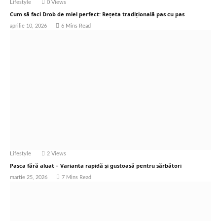
Lifestyle
0
Views
Cum să faci Drob de miel perfect: Rețeta tradițională pas cu pas
aprilie 10, 2026
6 Mins Read
Lifestyle
2
Views
Pasca fără aluat – Varianta rapidă și gustoasă pentru sărbători
martie 25, 2026
7 Mins Read