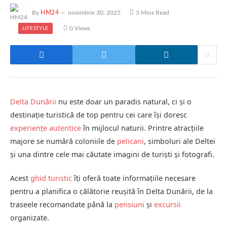
By
HM24
noiembrie 30, 2025
3 Mins Read
0
Views
LIFESTYLE
Delta Dunării
nu este doar un paradis natural, ci și o
destinație turistică de top pentru cei care își doresc
experiențe autentice
în mijlocul naturii. Printre atracțiile
majore se numără coloniile de
pelicani
, simboluri ale Deltei
și una dintre cele mai căutate imagini de turiști și fotografi.
Acest
ghid turistic
îți oferă toate informațiile necesare
pentru a planifica o călătorie reușită în Delta Dunării, de la
traseele recomandate până la
pensiuni
și
excursii
organizate.