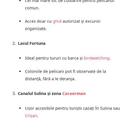
Cel mai mare loc de cuibărire pentru pelicanul
comun.
Acces doar cu
ghid
autorizat și excursii
organizate.
Lacul Fortuna
Ideal pentru tururi cu barca și
birdwatching
.
Coloniile de pelicani pot fi observate de la
distanță, fără a le deranja.
Canalul Sulina și zona
Caraorman
Ușor accesibile pentru turiștii cazați în Sulina sau
Crișan
.