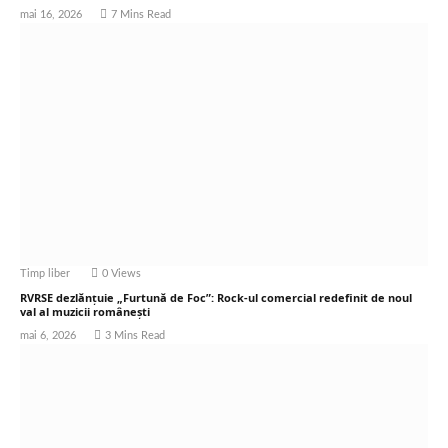
mai 16, 2026
7 Mins Read
Timp liber
0
Views
RVRSE dezlănțuie „Furtună de Foc”: Rock-ul comercial redefinit de noul
val al muzicii românești
mai 6, 2026
3 Mins Read