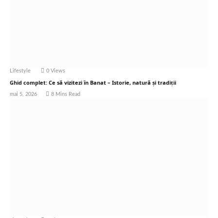
Lifestyle
0
Views
Ghid complet: Ce să vizitezi în Banat – Istorie, natură și tradiții
mai 5, 2026
8 Mins Read