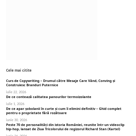
Cele mai citite
Curs de Copywriting – Drumul către Mesaje Care Vând, Conving și
Construiesc Branduri Puternice
iulie 22, 2026
De ce contează calitatea panourilor termoizolante
iulie 1, 2026
De ce apar șobolanii în curte și cum îi elimini definitiv – Ghid complet
pentru o proprietate fără rozătoare
iunie 30, 2026
Peste 70 de personalități din istoria României, reunite într-un videoclip
hip-hop, lansat de Ziua Tricolorului de regizorul Richard Stan (Kartel)