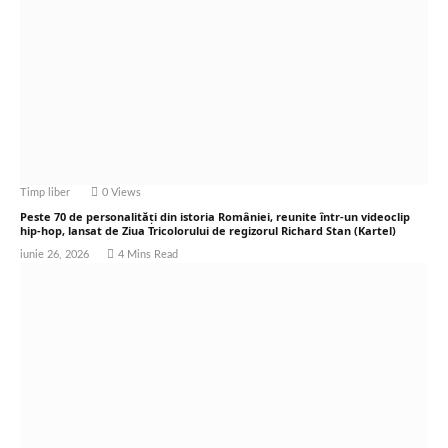
Timp liber
0
Views
Peste 70 de personalități din istoria României, reunite într-un videoclip
hip-hop, lansat de Ziua Tricolorului de regizorul Richard Stan (Kartel)
iunie 26, 2026
4 Mins Read