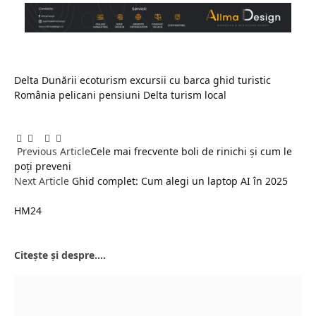
Delta Dunării
ecoturism
excursii cu barca
ghid turistic
România
pelicani
pensiuni Delta
turism local
Facebook
Twitter
Pinterest
LinkedIn
Tumblr
Email
Previous Article
Cele mai frecvente boli de rinichi și cum le
poți preveni
Next Article
Ghid complet: Cum alegi un laptop AI în 2025
HM24
Website
Citește și despre....