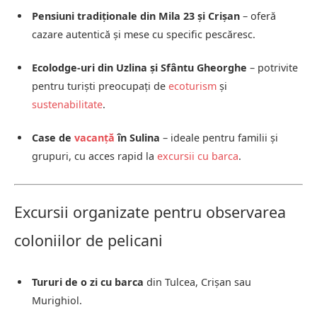
Pensiuni tradiționale din Mila 23 și Crișan
– oferă
cazare autentică și mese cu specific pescăresc.
Ecolodge-uri din Uzlina și Sfântu Gheorghe
– potrivite
pentru turiști preocupați de
ecoturism
și
sustenabilitate
.
Case de
vacanță
în Sulina
– ideale pentru familii și
grupuri, cu acces rapid la
excursii cu barca
.
Excursii organizate pentru observarea
coloniilor de pelicani
Tururi de o zi cu barca
din Tulcea, Crișan sau
Murighiol.