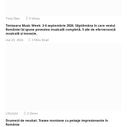
Timp liber
0
Views
Timișoara Music Week: 2-6 septembrie 2026. Săptămâna în care vestul
României își spune povestea muzicală completă, 5 zile de eferversceță
muzicală și inovație.
mai 20, 2026
3 Mins Read
Lifestyle
0
Views
Drumeții de neuitat: Trasee montane cu peisaje impresionante în
România