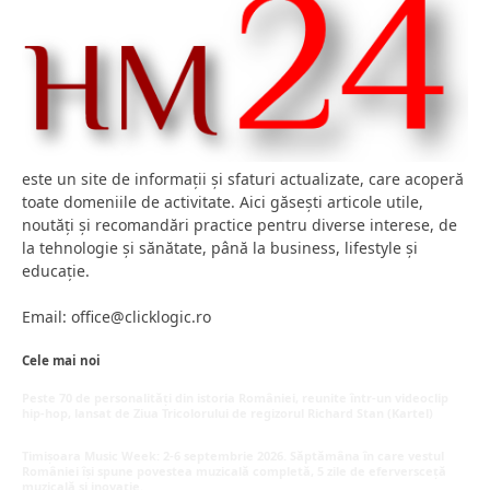
este un site de informații și sfaturi actualizate, care acoperă
toate domeniile de activitate. Aici găsești articole utile,
noutăți și recomandări practice pentru diverse interese, de
la tehnologie și sănătate, până la business, lifestyle și
educație.
Email: office@clicklogic.ro
Cele mai noi
Peste 70 de personalități din istoria României, reunite într-un videoclip
hip-hop, lansat de Ziua Tricolorului de regizorul Richard Stan (Kartel)
iunie 26, 2026
Timișoara Music Week: 2-6 septembrie 2026. Săptămâna în care vestul
României își spune povestea muzicală completă, 5 zile de eferversceță
muzicală și inovație.