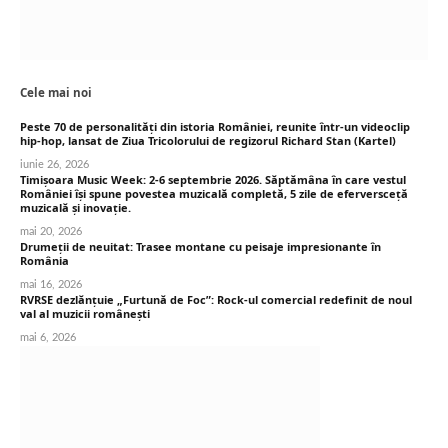
Cele mai noi
Peste 70 de personalități din istoria României, reunite într-un videoclip
hip-hop, lansat de Ziua Tricolorului de regizorul Richard Stan (Kartel)
iunie 26, 2026
Timișoara Music Week: 2-6 septembrie 2026. Săptămâna în care vestul
României își spune povestea muzicală completă, 5 zile de eferversceță
muzicală și inovație.
mai 20, 2026
Drumeții de neuitat: Trasee montane cu peisaje impresionante în
România
mai 16, 2026
RVRSE dezlănțuie „Furtună de Foc”: Rock-ul comercial redefinit de noul
val al muzicii românești
mai 6, 2026