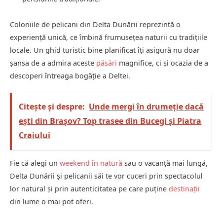
Coloniile de pelicani din Delta Dunării reprezintă o
experiență unică, ce îmbină frumusețea naturii cu tradițiile
locale. Un ghid turistic bine planificat îți asigură nu doar
șansa de a admira aceste
păsări
magnifice, ci și ocazia de a
descoperi întreaga bogăție a Deltei.
Citește și despre:
Unde mergi în drumeție dacă
ești din Brașov? Top trasee din Bucegi și Piatra
Craiului
Fie că alegi un
weekend în natură
sau o vacanță mai lungă,
Delta Dunării și pelicanii săi te vor cuceri prin spectacolul
lor natural și prin autenticitatea pe care puține
destinații
din lume o mai pot oferi
.