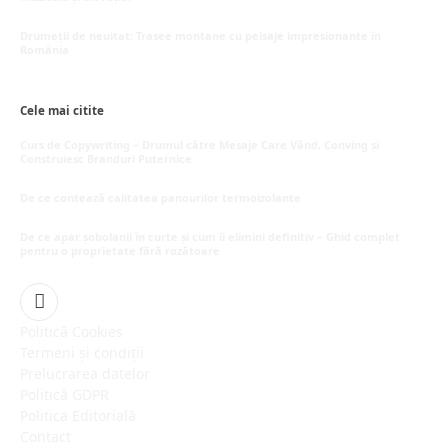
mai 20, 2026
Drumeții de neuitat: Trasee montane cu peisaje impresionante în
România
mai 16, 2026
Cele mai citite
Curs de Copywriting – Drumul către Mesaje Care Vând, Conving și
Construiesc Branduri Puternice
iulie 22, 2026
De ce contează calitatea panourilor termoizolante
iulie 1, 2026
De ce apar șobolanii în curte și cum îi elimini definitiv – Ghid complet
pentru o proprietate fără rozătoare
iunie 30, 2026
Facebook
Politică Cookies
Termeni și condiții
Prelucrarea datelor
Politică GDPR
Politica Editorială
Contact