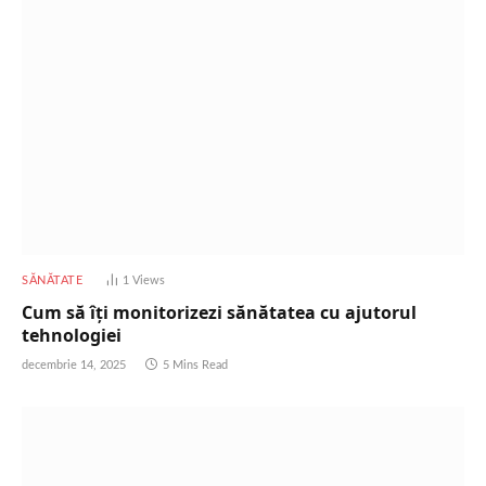
SĂNĂTATE
1
Views
Cum să îți monitorizezi sănătatea cu ajutorul
tehnologiei
decembrie 14, 2025
5 Mins Read