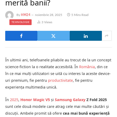
merită banii?
By
HM24
noiembrie 28, 2025
5 Mins Read
3
Views
TEHNOLOGIE
În ultimii ani, telefoanele pliabile au trecut de la un concept
science-fiction la o realitate accesibilă. În
România
, din ce
în ce mai mulți utilizatori se uită cu interes la aceste device-
uri premium, fie pentru
productivitate
, fie pentru
experiența multimedia unică.
În
2025
,
Honor Magic V5
și
Samsung Galaxy
Z Fold 2025
sunt cele două modele care atrag cele mai multe căutări și
discuții. Ambele promit să ofere
cea mai bună experiență