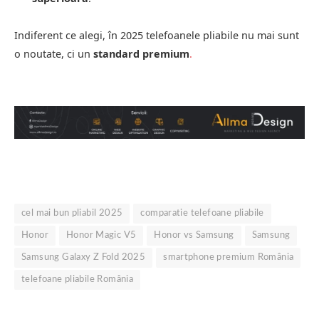
Indiferent ce alegi, în 2025 telefoanele pliabile nu mai sunt
o noutate, ci un
standard premium
.
cel mai bun pliabil 2025
comparatie telefoane pliabile
Honor
Honor Magic V5
Honor vs Samsung
Samsung
Samsung Galaxy Z Fold 2025
smartphone premium România
telefoane pliabile România