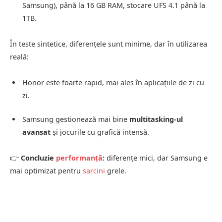
Samsung), până la 16 GB RAM, stocare UFS 4.1 până la
1TB.
În teste sintetice, diferențele sunt minime, dar în utilizarea
reală:
Honor este foarte rapid, mai ales în aplicațiile de zi cu
zi.
Samsung gestionează mai bine
multitasking-ul
avansat
și jocurile cu grafică intensă.
👉
Concluzie
performanță
:
diferențe mici, dar Samsung e
mai optimizat pentru
sarcini
grele.