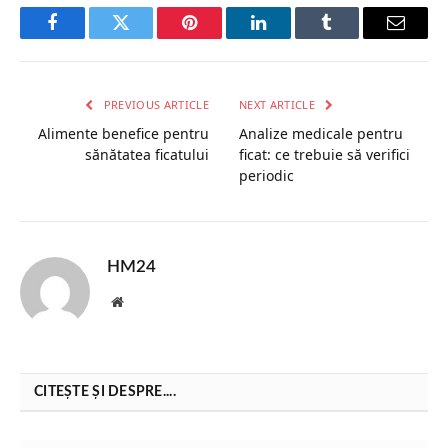
Facebook
Twitter
Pinterest
LinkedIn
Tumblr
Email
PREVIOUS ARTICLE
NEXT ARTICLE
Alimente benefice pentru
Analize medicale pentru
sănătatea ficatului
ficat: ce trebuie să verifici
periodic
HM24
Website
CITEȘTE ȘI DESPRE....