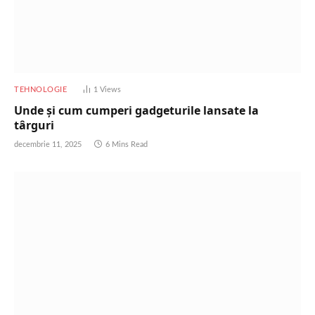
TEHNOLOGIE
1
Views
Unde și cum cumperi gadgeturile lansate la
târguri
decembrie 11, 2025
6 Mins Read