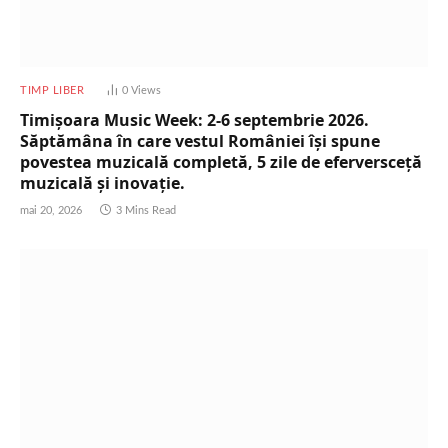
TIMP LIBER
0
Views
Timișoara Music Week: 2-6 septembrie 2026.
Săptămâna în care vestul României își spune
povestea muzicală completă, 5 zile de eferversceță
muzicală și inovație.
mai 20, 2026
3 Mins Read