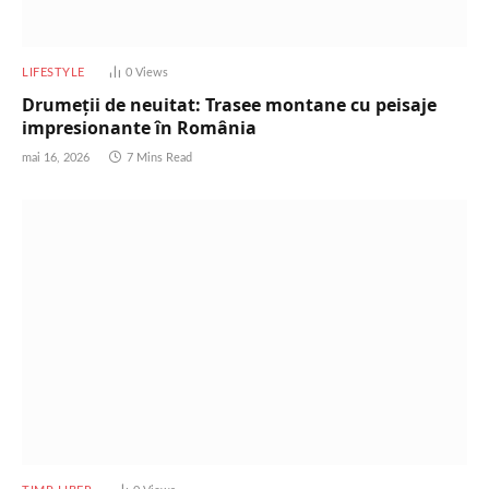
LIFESTYLE
0
Views
Drumeții de neuitat: Trasee montane cu peisaje
impresionante în România
mai 16, 2026
7 Mins Read