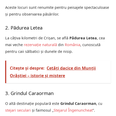
Aceste locuri sunt renumite pentru peisajele spectaculoase
și pentru observarea păsărilor.
2. Pădurea Letea
La câțiva kilometri de Crișan, se află
Pădurea Letea
, cea
mai veche
rezervație naturală
din
România
, cunoscută
pentru caii sălbatici și dunele de nisip.
Citește și despre:
Cetăți dacice din Munții
Orăștiei – istorie și mistere
3. Grindul Caraorman
O altă destinație populară este
Grindul Caraorman
, cu
stejari seculari
și faimosul „
Stejarul Îngenuncheat
”.