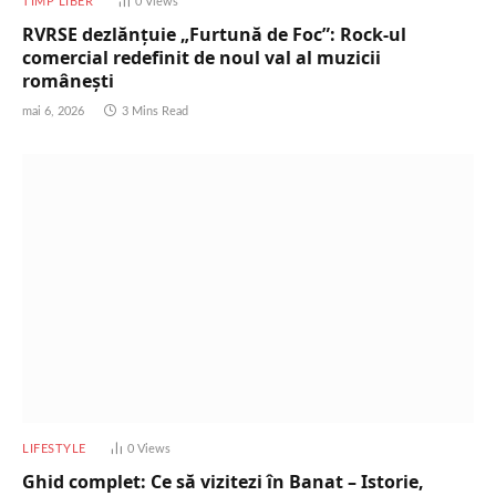
TIMP LIBER
0
Views
RVRSE dezlănțuie „Furtună de Foc”: Rock-ul
comercial redefinit de noul val al muzicii
românești
mai 6, 2026
3 Mins Read
LIFESTYLE
0
Views
Ghid complet: Ce să vizitezi în Banat – Istorie,