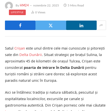
By
HM24
noiembrie 22, 2025
5 Mins Read
0
Views
LIFESTYLE
Satul
Crișan
este unul dintre cele mai cunoscute și pitorești
sate din
Delta Dunării
. Situat strategic pe brațul Sulina, la
aproximativ 45 de kilometri de orașul Tulcea, Crișan este
considerat
poarta de intrare în Delta Dunării
pentru
turiștii români și străini care doresc să exploreze acest
paradis natural unic în Europa.
Aici se întâlnesc tradiția și natura sălbatică, pescuitul și
ospitalitatea localnicilor, excursiile pe canale și
gastronomia autentică. Din Crișan pornesc cele mai căutate