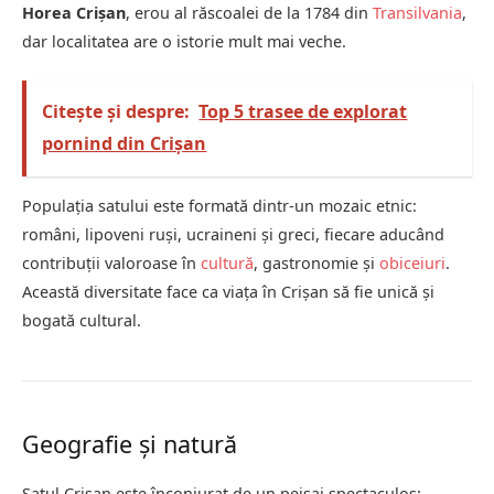
Horea Crișan
, erou al răscoalei de la 1784 din
Transilvania
,
dar localitatea are o istorie mult mai veche.
Citește și despre:
Top 5 trasee de explorat
pornind din Crișan
Populația satului este formată dintr-un mozaic etnic:
români, lipoveni ruși, ucraineni și greci, fiecare aducând
contribuții valoroase în
cultură
, gastronomie și
obiceiuri
.
Această diversitate face ca viața în Crișan să fie unică și
bogată cultural.
Geografie și natură
Satul Crișan este înconjurat de un peisaj spectaculos: