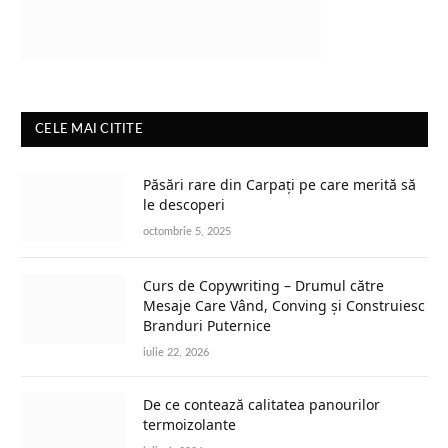
CELE MAI CITITE
Păsări rare din Carpați pe care merită să
le descoperi
octombrie 5, 2025
Curs de Copywriting – Drumul către
Mesaje Care Vând, Conving și Construiesc
Branduri Puternice
iulie 22, 2026
De ce contează calitatea panourilor
termoizolante