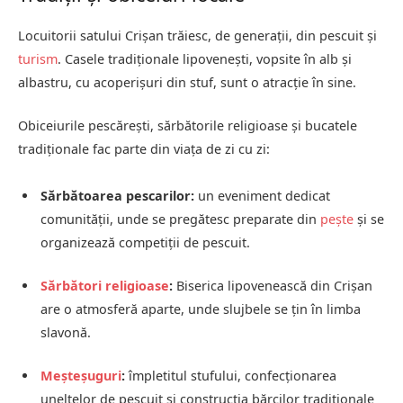
Locuitorii satului Crișan trăiesc, de generații, din pescuit și
turism
. Casele tradiționale lipovenești, vopsite în alb și
albastru, cu acoperișuri din stuf, sunt o atracție în sine.
Obiceiurile pescărești, sărbătorile religioase și bucatele
tradiționale fac parte din viața de zi cu zi:
Sărbătoarea pescarilor:
un eveniment dedicat
comunității, unde se pregătesc preparate din
pește
și se
organizează competiții de pescuit.
Sărbători religioase
:
Biserica lipovenească din Crișan
are o atmosferă aparte, unde slujbele se țin în limba
slavonă.
Meșteșuguri
:
împletitul stufului, confecționarea
uneltelor de pescuit și construcția bărcilor tradiționale