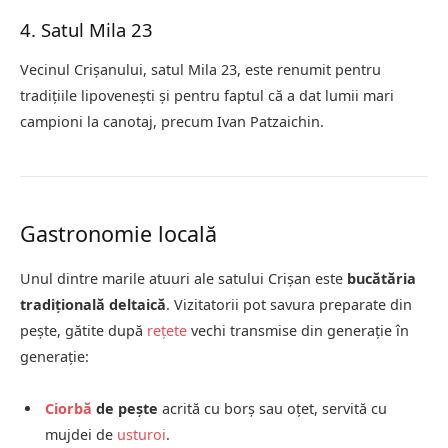
4. Satul Mila 23
Vecinul Crișanului, satul Mila 23, este renumit pentru
tradițiile lipovenești și pentru faptul că a dat lumii mari
campioni la canotaj, precum Ivan Patzaichin.
Gastronomie locală
Unul dintre marile atuuri ale satului Crișan este
bucătăria
tradițională deltaică
. Vizitatorii pot savura preparate din
pește, gătite după
rețete
vechi transmise din generație în
generație:
Ciorbă
de pește
acrită cu borș sau oțet, servită cu
mujdei de
usturoi
.