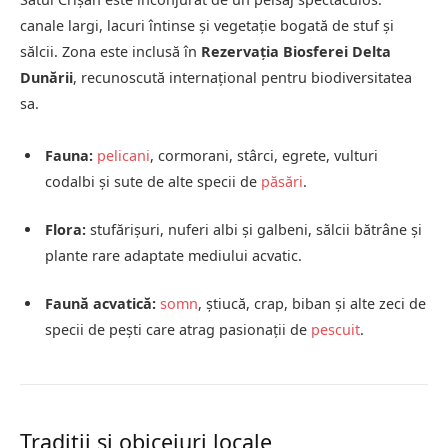
canale largi, lacuri întinse și vegetație bogată de stuf și
sălcii. Zona este inclusă în
Rezervația Biosferei Delta
Dunării
, recunoscută internațional pentru biodiversitatea
sa.
Fauna:
pelicani
, cormorani, stârci, egrete, vulturi
codalbi și sute de alte specii de
păsări
.
Flora:
stufărișuri, nuferi albi și galbeni, sălcii bătrâne și
plante rare adaptate mediului acvatic.
Faună acvatică:
somn
, știucă, crap, biban și alte zeci de
specii de pești care atrag pasionații de
pescuit
.
Tradiții și obiceiuri locale