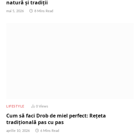
natură și tradiții
mai 5, 2026
8 Mins Read
LIFESTYLE
0
Views
Cum să faci Drob de miel perfect: Rețeta
tradițională pas cu pas
aprilie 10, 2026
6 Mins Read