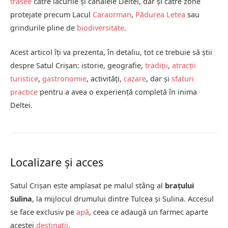
trasee
către lacurile și canalele Deltei, dar și către zone
protejate precum Lacul
Caraorman
,
Pădurea Letea
sau
grindurile pline de
biodiversitate
.
Acest articol îți va prezenta, în detaliu, tot ce trebuie să știi
despre Satul Crișan: istorie, geografie,
tradiții
,
atracții
turistice
,
gastronomie
, activități,
cazare
, dar și
sfaturi
practice
pentru a avea o experiență completă în inima
Deltei.
Localizare și acces
Satul Crișan este amplasat pe malul stâng al
brațului
Sulina
, la mijlocul drumului dintre Tulcea și Sulina. Accesul
se face exclusiv pe
apă
, ceea ce adaugă un farmec aparte
acestei
destinații
.