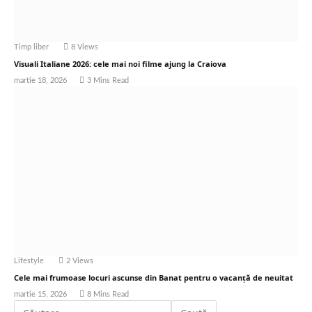
Timp liber
8
Views
Visuali Italiane 2026: cele mai noi filme ajung la Craiova
martie 18, 2026
3 Mins Read
Lifestyle
2
Views
Cele mai frumoase locuri ascunse din Banat pentru o vacanță de neuitat
martie 15, 2026
8 Mins Read