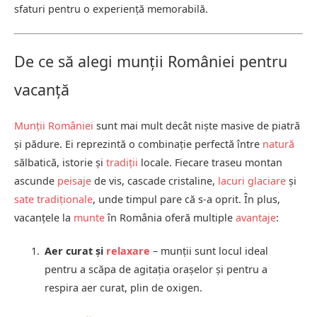
sfaturi pentru o experiență memorabilă.
De ce să alegi munții României pentru
vacanță
Munții României
sunt mai mult decât niște masive de piatră
și pădure. Ei reprezintă o combinație perfectă între
natură
sălbatică, istorie și
tradiții
locale. Fiecare traseu montan
ascunde
peisaje
de vis, cascade cristaline,
lacuri glaciare
și
sate tradiționale
, unde timpul pare că s-a oprit. În plus,
vacanțele la
munte
în România oferă multiple
avantaje
:
Aer curat și
relaxare
– munții sunt locul ideal
pentru a scăpa de agitația orașelor și pentru a
respira aer curat, plin de oxigen.