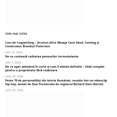
Cele mai citite
Curs de Copywriting – Drumul către Mesaje Care Vând, Conving și
Construiesc Branduri Puternice
iulie 22, 2026
De ce contează calitatea panourilor termoizolante
iulie 1, 2026
De ce apar șobolanii în curte și cum îi elimini definitiv – Ghid complet
pentru o proprietate fără rozătoare
iunie 30, 2026
Peste 70 de personalități din istoria României, reunite într-un videoclip
hip-hop, lansat de Ziua Tricolorului de regizorul Richard Stan (Kartel)
iunie 26, 2026