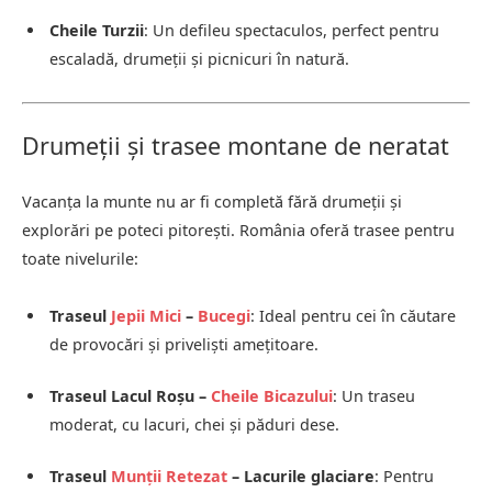
Cheile Turzii
: Un defileu spectaculos, perfect pentru
escaladă, drumeții și picnicuri în natură.
Drumeții și trasee montane de neratat
Vacanța la munte nu ar fi completă fără drumeții și
explorări pe poteci pitorești. România oferă trasee pentru
toate nivelurile:
Traseul
Jepii Mici
–
Bucegi
: Ideal pentru cei în căutare
de provocări și priveliști amețitoare.
Traseul Lacul Roșu –
Cheile Bicazului
: Un traseu
moderat, cu lacuri, chei și păduri dese.
Traseul
Munții Retezat
– Lacurile glaciare
: Pentru