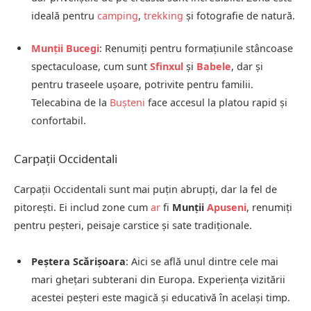
ideală pentru
camping
,
trekking
și fotografie de natură.
Munții Bucegi
: Renumiți pentru formațiunile stâncoase
spectaculoase, cum sunt
Sfinxul
și
Babele
, dar și
pentru traseele ușoare, potrivite pentru familii.
Telecabina de la
Bușteni
face accesul la platou rapid și
confortabil.
Carpații Occidentali
Carpații Occidentali sunt mai puțin abrupți, dar la fel de
pitorești. Ei includ zone cum
ar
fi
Munții
Apuseni
, renumiți
pentru peșteri, peisaje carstice și sate tradiționale.
Peștera Scărișoara
: Aici se află unul dintre cele mai
mari ghețari subterani din Europa. Experiența vizitării
acestei peșteri este magică și educativă în același timp.