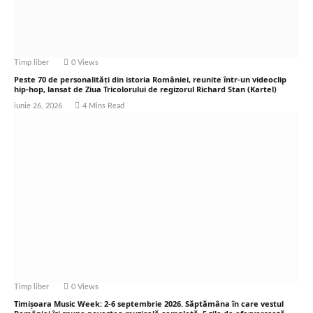
Timp liber
0
Views
Peste 70 de personalități din istoria României, reunite într-un videoclip
hip-hop, lansat de Ziua Tricolorului de regizorul Richard Stan (Kartel)
iunie 26, 2026
4 Mins Read
Timp liber
0
Views
Timișoara Music Week: 2-6 septembrie 2026. Săptămâna în care vestul