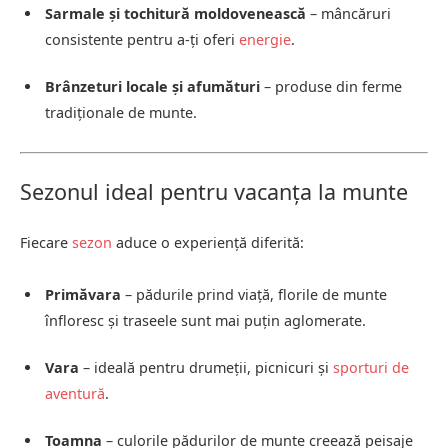
Sarmale și tochitură moldovenească
– mâncăruri
consistente pentru a-ți oferi
energie
.
Brânzeturi locale și afumături
– produse din ferme
tradiționale de munte.
Sezonul ideal pentru vacanța la munte
Fiecare
sezon
aduce o experiență diferită:
Primăvara
– pădurile prind viață, florile de munte
înfloresc și traseele sunt mai puțin aglomerate.
Vara
– ideală pentru drumeții, picnicuri și
sporturi de
aventură
.
Toamna
– culorile pădurilor de munte creează peisaje