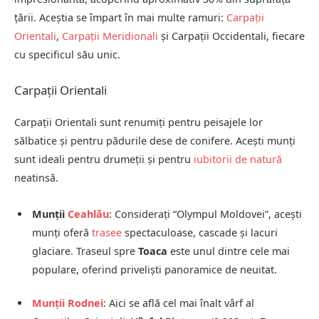
țării. Aceștia se împart în mai multe ramuri:
Carpații
Orientali
,
Carpații Meridionali
și Carpații Occidentali, fiecare
cu specificul său unic.
Carpații Orientali
Carpații Orientali sunt renumiți pentru peisajele lor
sălbatice și pentru pădurile dese de conifere. Acești munți
sunt ideali pentru drumeții și pentru
iubitorii de natură
neatinsă.
Munții
Ceahlău
: Considerați “Olympul Moldovei”, acești
munți oferă
trasee
spectaculoase, cascade și lacuri
glaciare. Traseul spre
Toaca
este unul dintre cele mai
populare, oferind priveliști panoramice de neuitat.
Munții Rodnei
: Aici se află cel mai înalt vârf al