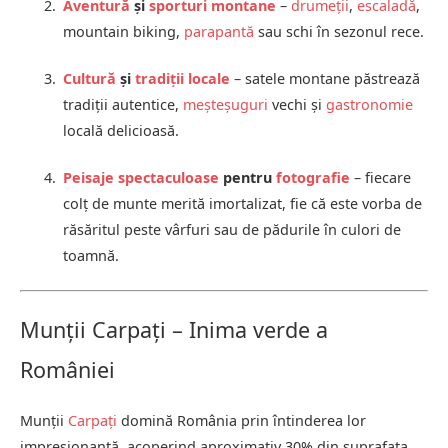
Aventură
și
sporturi montane
–
drumeții
,
escaladă
,
mountain biking,
parapantă
sau schi în sezonul rece.
Cultură
și
tradiții locale
– satele montane păstrează
tradiții autentice,
meșteșuguri
vechi și
gastronomie
locală delicioasă.
Peisaje spectaculoase
pentru
fotografie
– fiecare
colț de munte merită imortalizat, fie că este vorba de
răsăritul peste vârfuri sau de pădurile în culori de
toamnă.
Munții Carpați – Inima verde a
României
Munții
Carpați
domină România prin întinderea lor
impresionantă, acoperind aproximativ 30% din suprafața