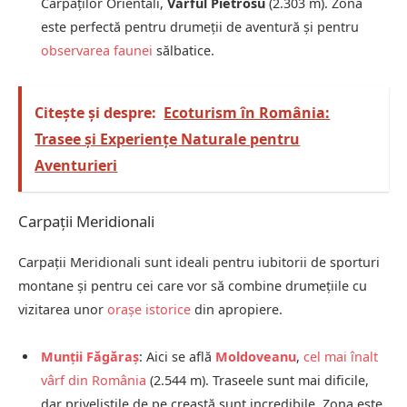
Carpaților Orientali,
Vârful Pietrosu
(2.303 m). Zona
este perfectă pentru drumeții de aventură și pentru
observarea faunei
sălbatice.
Citește și despre:
Ecoturism în România:
Trasee și Experiențe Naturale pentru
Aventurieri
Carpații Meridionali
Carpații Meridionali sunt ideali pentru iubitorii de sporturi
montane și pentru cei care vor să combine drumețiile cu
vizitarea unor
orașe istorice
din apropiere.
Munții Făgăraș
: Aici se află
Moldoveanu
,
cel mai înalt
vârf din România
(2.544 m). Traseele sunt mai dificile,
dar priveliștile de pe creastă sunt incredibile. Zona este