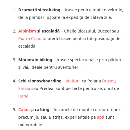
Drumeții și trekking
– trasee pentru toate nivelurile,
de la plimbări ușoare la expediții de câteva zile.
Alpinism
și escaladă
– Cheile Bicazului, Bucegi sau
Piatra Craiului
oferă trasee pentru toți pasionații de
escaladă.
Mountain biking
– trasee spectaculoase prin păduri
și văi, ideale pentru aventurieri.
Schi și snowboarding
–
stațiuni
ca Poiana
Brașov
,
Sinaia
sau Predeal sunt perfecte pentru sezonul de
iarnă
.
Caiac
și rafting
– în zonele de munte cu râuri repezi,
precum Jiu sau Bistrița, experiențele pe
apă
sunt
memorabile.