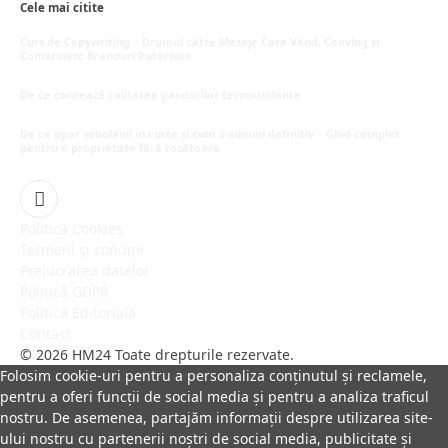
Cele mai citite
Curs de Copywriting – Drumul către Mesaje Care Vând, Conving și
Construiesc Branduri Puternice
iulie 22, 2026
De ce contează calitatea panourilor termoizolante
iulie 1, 2026
De ce apar șobolanii în curte și cum îi elimini definitiv – Ghid complet
pentru o proprietate fără rozătoare
iunie 30, 2026
Facebook
Politică Cookies
Termeni și condiții
Prelucrarea datelor
Politică GDPR
Politica Editorială
Contact
© 2026 HM24 Toate drepturile rezervate.
Folosim cookie-uri pentru a personaliza conținutul și reclamele,
pentru a oferi funcții de social media și pentru a analiza traficul
nostru. De asemenea, partajăm informații despre utilizarea site-
ului nostru cu partenerii noștri de social media, publicitate și