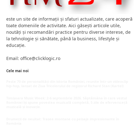
este un site de informații și sfaturi actualizate, care acoperă
toate domeniile de activitate. Aici găsești articole utile,
noutăți și recomandări practice pentru diverse interese, de
la tehnologie și sănătate, până la business, lifestyle și
educație.
Email: office@clicklogic.ro
Cele mai noi
Peste 70 de personalități din istoria României, reunite într-un videoclip
hip-hop, lansat de Ziua Tricolorului de regizorul Richard Stan (Kartel)
iunie 26, 2026
Timișoara Music Week: 2-6 septembrie 2026. Săptămâna în care vestul
României își spune povestea muzicală completă, 5 zile de eferversceță
muzicală și inovație.
mai 20, 2026
Drumeții de neuitat: Trasee montane cu peisaje impresionante în
România
mai 16, 2026