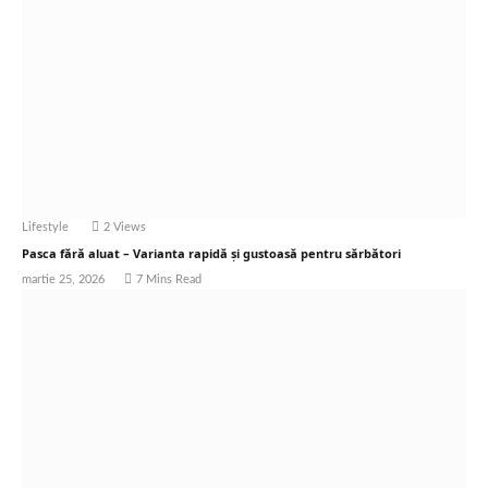
Lifestyle
2
Views
Pasca fără aluat – Varianta rapidă și gustoasă pentru sărbători
martie 25, 2026
7 Mins Read