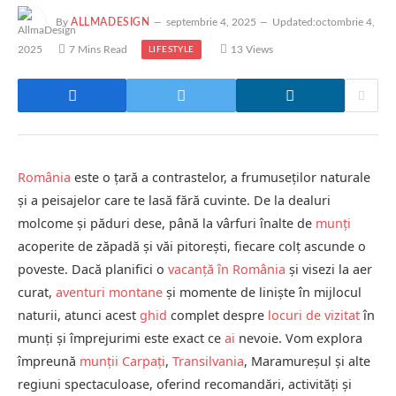
By
ALLMADESIGN
septembrie 4, 2025
Updated:
octombrie 4,
2025
7 Mins Read
13
Views
LIFESTYLE
România
este o țară a contrastelor, a frumuseților naturale
și a peisajelor care te lasă fără cuvinte. De la dealuri
molcome și păduri dese, până la vârfuri înalte de
munți
acoperite de zăpadă și văi pitorești, fiecare colț ascunde o
poveste. Dacă planifici o
vacanță în România
și visezi la aer
curat,
aventuri montane
și momente de liniște în mijlocul
naturii, atunci acest
ghid
complet despre
locuri de vizitat
în
munți și împrejurimi este exact ce
ai
nevoie. Vom explora
împreună
munții Carpați
,
Transilvania
, Maramureșul și alte
regiuni spectaculoase, oferind recomandări, activități și