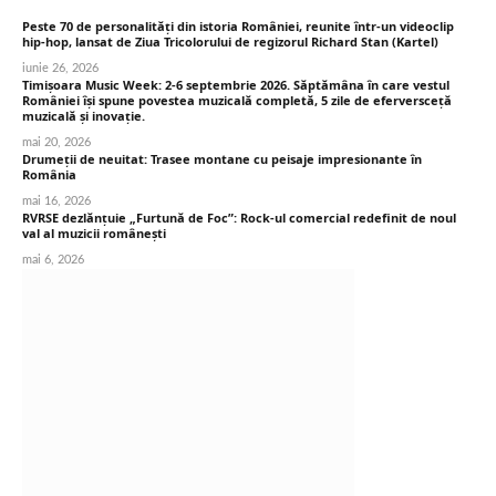
Peste 70 de personalități din istoria României, reunite într-un videoclip
hip-hop, lansat de Ziua Tricolorului de regizorul Richard Stan (Kartel)
iunie 26, 2026
Timișoara Music Week: 2-6 septembrie 2026. Săptămâna în care vestul
României își spune povestea muzicală completă, 5 zile de eferversceță
muzicală și inovație.
mai 20, 2026
Drumeții de neuitat: Trasee montane cu peisaje impresionante în
România
mai 16, 2026
RVRSE dezlănțuie „Furtună de Foc”: Rock-ul comercial redefinit de noul
val al muzicii românești
mai 6, 2026