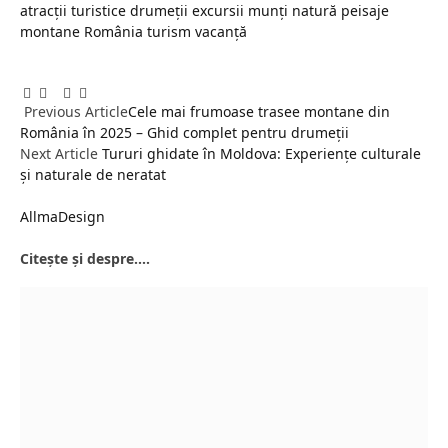
atracții turistice
drumeții
excursii
munți
natură
peisaje
montane
România
turism
vacanță
Facebook
Twitter
Pinterest
LinkedIn
Tumblr
Email
Previous Article
Cele mai frumoase trasee montane din
România în 2025 – Ghid complet pentru drumeții
Next Article
Tururi ghidate în Moldova: Experiențe culturale
și naturale de neratat
AllmaDesign
Citește și despre....