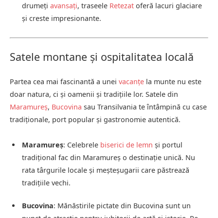
drumeți
avansați
, traseele
Retezat
oferă lacuri glaciare
și creste impresionante.
Satele montane și ospitalitatea locală
Partea cea mai fascinantă a unei
vacanțe
la munte nu este
doar natura, ci și oamenii și tradițiile lor. Satele din
Maramureș
,
Bucovina
sau Transilvania te întâmpină cu case
tradiționale, port popular și gastronomie autentică.
Maramureș
: Celebrele
biserici de lemn
și portul
tradițional fac din Maramureș o destinație unică. Nu
rata târgurile locale și meșteșugarii care păstrează
tradițiile vechi.
Bucovina
: Mănăstirile pictate din Bucovina sunt un