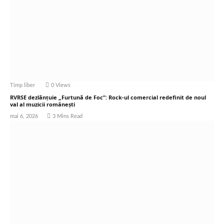
Timp liber
0
Views
RVRSE dezlănțuie „Furtună de Foc”: Rock-ul comercial redefinit de noul
val al muzicii românești
mai 6, 2026
3 Mins Read