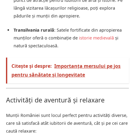
punct de atracție pentru iubitorii de artă și istorie. Pe
lângă vizitarea lăcașurilor religioase, poți explora
pădurile și munții din apropiere.
Transilvania rurală
: Satele fortificate din apropierea
munților oferă o combinație de
istorie medievală
și
natură spectaculoasă.
Citește și despre:
Importanța mersului pe jos
pentru sănătate și longevitate
Activități de aventură și relaxare
Munții României sunt locul perfect pentru activități diverse,
care să satisfacă atât iubitorii de aventură, cât și pe cei care
caută relaxare: