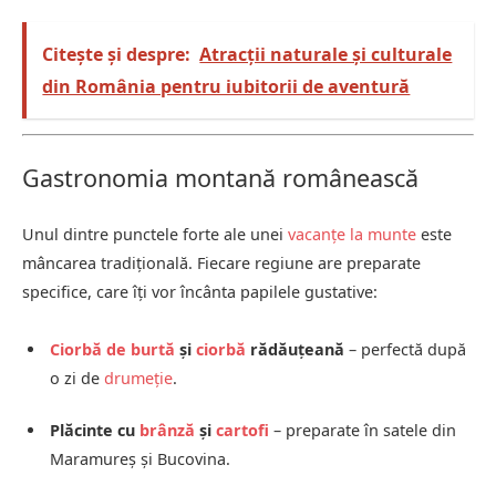
Citește și despre:
Atracții naturale și culturale
din România pentru iubitorii de aventură
Gastronomia montană românească
Unul dintre punctele forte ale unei
vacanțe la munte
este
mâncarea tradițională. Fiecare regiune are preparate
specifice, care îți vor încânta papilele gustative:
Ciorbă de burtă
și
ciorbă
rădăuțeană
– perfectă după
o zi de
drumeție
.
Plăcinte cu
brânză
și
cartofi
– preparate în satele din
Maramureș și Bucovina.