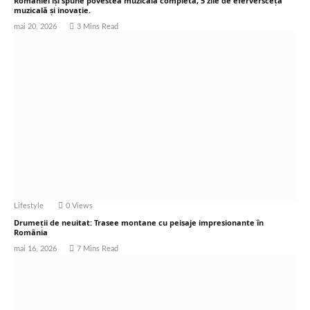
României își spune povestea muzicală completă, 5 zile de eferversceță
muzicală și inovație.
mai 20, 2026
3 Mins Read
Lifestyle
0
Views
Drumeții de neuitat: Trasee montane cu peisaje impresionante în
România
mai 16, 2026
7 Mins Read