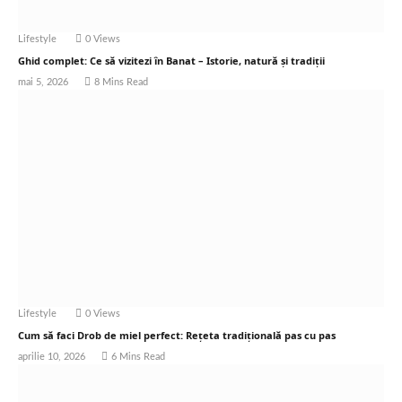
Lifestyle
0
Views
Ghid complet: Ce să vizitezi în Banat – Istorie, natură și tradiții
mai 5, 2026
8 Mins Read
Lifestyle
0
Views
Cum să faci Drob de miel perfect: Rețeta tradițională pas cu pas
aprilie 10, 2026
6 Mins Read