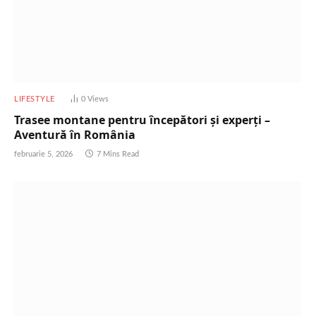
LIFESTYLE
0
Views
Trasee montane pentru începători și experți –
Aventură în România
februarie 5, 2026
7 Mins Read