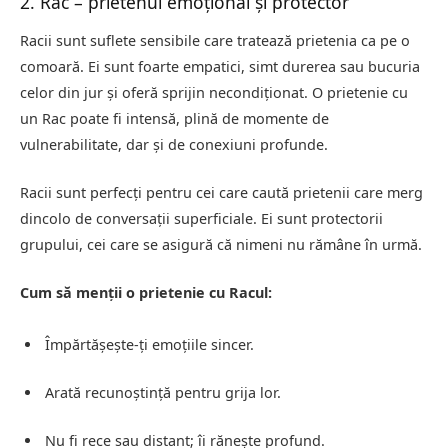
2. Rac – prietenul emoțional și protector
Racii sunt suflete sensibile care tratează prietenia ca pe o
comoară. Ei sunt foarte empatici, simt durerea sau bucuria
celor din jur și oferă sprijin necondiționat. O prietenie cu
un Rac poate fi intensă, plină de momente de
vulnerabilitate, dar și de conexiuni profunde.
Racii sunt perfecți pentru cei care caută prietenii care merg
dincolo de conversații superficiale. Ei sunt protectorii
grupului, cei care se asigură că nimeni nu rămâne în urmă.
Cum să menții o prietenie cu Racul:
Împărtășește-ți emoțiile sincer.
Arată recunoștință pentru grija lor.
Nu fi rece sau distant; îi rănește profund.