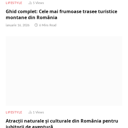
LIFESTYLE
5
Views
Ghid complet: Cele mai frumoase trasee turistice
montane din România
ianuarie 16, 2026
6 Mins Read
LIFESTYLE
1
Views
Atracții naturale și culturale din România pentru
iubitorii de aventură