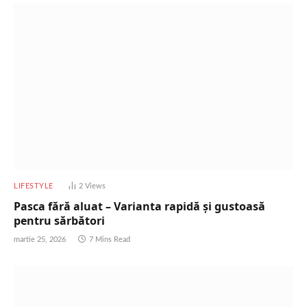
LIFESTYLE
2
Views
Pasca fără aluat – Varianta rapidă și gustoasă
pentru sărbători
martie 25, 2026
7 Mins Read