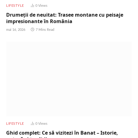
LIFESTYLE
0
Views
Drumeții de neuitat: Trasee montane cu peisaje
impresionante în România
mai 16, 2026
7 Mins Read
LIFESTYLE
0
Views
Ghid complet: Ce să vizitezi în Banat – Istorie,