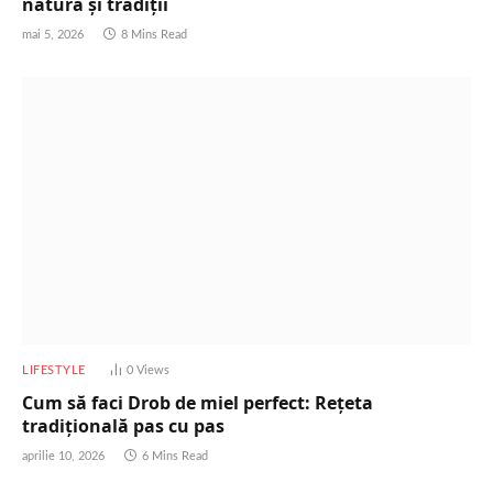
natură și tradiții
mai 5, 2026
8 Mins Read
LIFESTYLE
0
Views
Cum să faci Drob de miel perfect: Rețeta
tradițională pas cu pas
aprilie 10, 2026
6 Mins Read