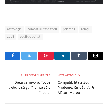
astrologie
compatibilitate zodii
prietenii
relații
zodii
zodii de evitat
Facebook
Twitter
Pinterest
LinkedIn
Tumblr
Email
PREVIOUS ARTICLE
NEXT ARTICLE
Dieta carnivoră: Tot ce
Compatibilitate Zodii
trebuie să știi înainte să o
Prietenie: Cine Îți Va Fi
încerci
Alături Mereu