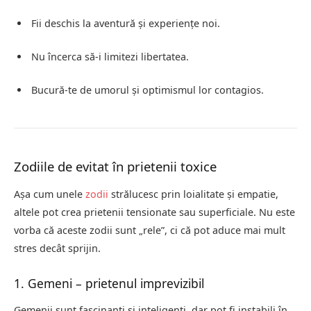
Fii deschis la aventură și experiențe noi.
Nu încerca să-i limitezi libertatea.
Bucură-te de umorul și optimismul lor contagios.
Zodiile de evitat în prietenii toxice
Așa cum unele
zodii
strălucesc prin loialitate și empatie,
altele pot crea prietenii tensionate sau superficiale. Nu este
vorba că aceste zodii sunt „rele”, ci că pot aduce mai mult
stres decât sprijin.
1. Gemeni – prietenul imprevizibil
Gemenii sunt fascinanți și inteligenți, dar pot fi instabili în