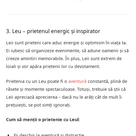
3. Leu – prietenul energic și inspirator
Leii sunt prieteni care aduc energie și optimism în viața ta.
Ei iubesc să organizeze evenimente, să adune oamenii și să
creeze amintiri memorabile. În plus, Leii sunt extrem de
loiali și vor apăra prietenii lor cu devotament.
Prietenia cu un Leu poate fi o
aventură
constantă, plină de
râsete și momente spectaculoase. Totuși, trebuie să știi că
Leii apreciază aprecierea – dacă nu le arăți cât de mult îi
prețuiești, se pot simți ignorați.
Cum să menții o prietenie cu Leul:
Fii deschis la aventură și distracție.