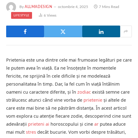
By
ALLMADESIGN
octombrie 4, 2025
7 Mins Read
6
Views
LIFESTYLE
Prietenia este una dintre cele mai frumoase legături pe care
le putem avea în viață. Ea ne însoțește în momentele
fericite, ne sprijină în cele dificile și ne modelează
personalitatea în timp. Dar, la fel cum în viață întâlnim
oameni cu caractere diferite, și în
zodiac
există semne care
strălucesc atunci când vine vorba de
prietenie
și altele de
care este mai bine să ne păstrăm distanța. În acest articol
vom explora cu atenție fiecare zodie, descoperind cine sunt
adevărații
prieteni
ai
horoscopului și cine
ar
putea aduce
mai mult
stres
decât bucurie. Vom vorbi despre trăsături,