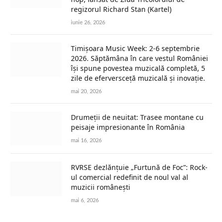
regizorul Richard Stan (Kartel)
iunie 26, 2026
Timișoara Music Week: 2-6 septembrie
2026. Săptămâna în care vestul României
își spune povestea muzicală completă, 5
zile de eferversceță muzicală și inovație.
mai 20, 2026
Drumeții de neuitat: Trasee montane cu
peisaje impresionante în România
mai 16, 2026
RVRSE dezlănțuie „Furtună de Foc”: Rock-
ul comercial redefinit de noul val al
muzicii românești
mai 6, 2026