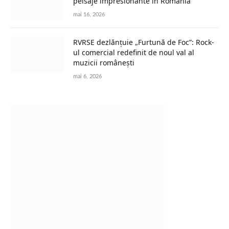
peisaje impresionante în România
mai 16, 2026
RVRSE dezlănțuie „Furtună de Foc”: Rock-
ul comercial redefinit de noul val al
muzicii românești
mai 6, 2026