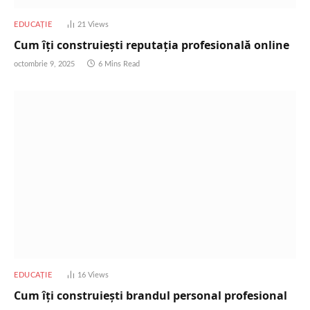
EDUCAȚIE
21
Views
Cum îți construiești reputația profesională online
octombrie 9, 2025
6 Mins Read
EDUCAȚIE
16
Views
Cum îți construiești brandul personal profesional