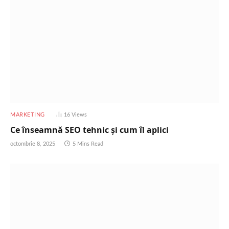
MARKETING
16
Views
Ce înseamnă SEO tehnic și cum îl aplici
octombrie 8, 2025
5 Mins Read