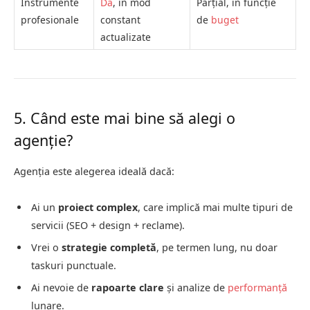
Instrumente
Da
, în mod
Parțial, în funcție
profesionale
constant
de
buget
actualizate
5. Când este mai bine să alegi o
agenție?
Agenția este alegerea ideală dacă:
Ai un
proiect complex
, care implică mai multe tipuri de
servicii (SEO + design + reclame).
Vrei o
strategie completă
, pe termen lung, nu doar
taskuri punctuale.
Ai nevoie de
rapoarte clare
și analize de
performanță
lunare.