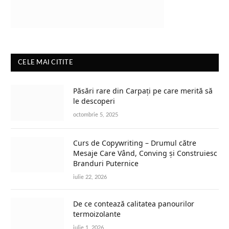
CELE MAI CITITE
Păsări rare din Carpați pe care merită să
le descoperi
octombrie 5, 2025
Curs de Copywriting – Drumul către
Mesaje Care Vând, Conving și Construiesc
Branduri Puternice
iulie 22, 2026
De ce contează calitatea panourilor
termoizolante
iulie 1, 2026