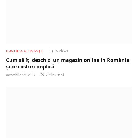
BUSINESS & FINANȚE
15
Views
Cum să îți deschizi un magazin online în România
și ce costuri implică
octombrie 19, 2025
7 Mins Read