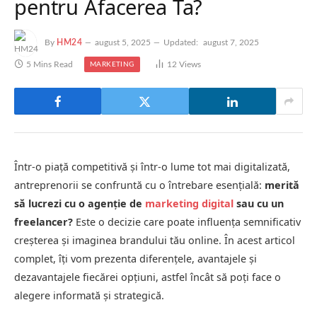
pentru Afacerea Ta?
By
HM24
august 5, 2025
Updated:
august 7, 2025
5 Mins Read
12
Views
MARKETING
Într-o piață competitivă și într-o lume tot mai digitalizată,
antreprenorii se confruntă cu o întrebare esențială:
merită
să lucrezi cu o agenție de
marketing digital
sau cu un
freelancer?
Este o decizie care poate influența semnificativ
creșterea și imaginea brandului tău online. În acest articol
complet, îți vom prezenta diferențele, avantajele și
dezavantajele fiecărei opțiuni, astfel încât să poți face o
alegere informată și strategică.