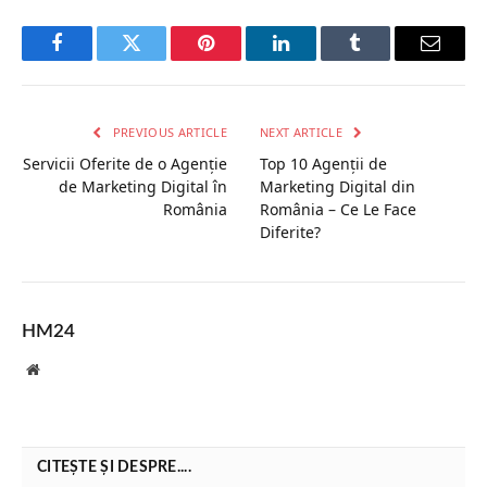
Facebook
Twitter
Pinterest
LinkedIn
Tumblr
Email
PREVIOUS ARTICLE
NEXT ARTICLE
Servicii Oferite de o Agenție
Top 10 Agenții de
de Marketing Digital în
Marketing Digital din
România
România – Ce Le Face
Diferite?
HM24
Website
CITEȘTE ȘI DESPRE....