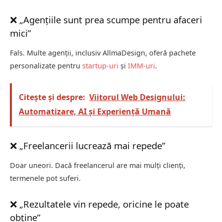
❌ „Agențiile sunt prea scumpe pentru afaceri
mici”
Fals. Multe agenții, inclusiv AllmaDesign, oferă pachete
personalizate pentru
startup-uri
și
IMM-uri
.
Citește și despre:
Viitorul Web Designului:
Automatizare, AI și Experiență Umană
❌ „Freelancerii lucrează mai repede”
Doar uneori. Dacă freelancerul are mai mulți clienți,
termenele pot suferi.
❌ „Rezultatele vin repede, oricine le poate
obține”