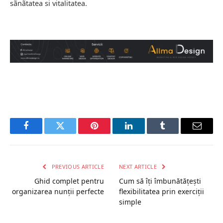
sãnãtatea si vitalitatea.
Facebook
Twitter
Pinterest
LinkedIn
Tumblr
Email
PREVIOUS ARTICLE
NEXT ARTICLE
Ghid complet pentru
Cum să îți îmbunătățești
organizarea nunții perfecte
flexibilitatea prin exerciții
simple