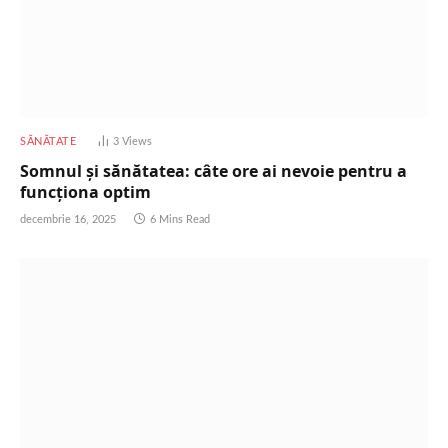
SĂNĂTATE
3
Views
Somnul și sănătatea: câte ore ai nevoie pentru a
funcționa optim
decembrie 16, 2025
6 Mins Read