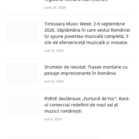
iunie 26, 2026
Timișoara Music Week: 2-6 septembrie
2026. Săptămâna în care vestul României
își spune povestea muzicală completă, 5
zile de eferversceță muzicală și inovație.
mai 20, 2026
Drumeții de neuitat: Trasee montane cu
peisaje impresionante în România
mai 16, 2026
RVRSE dezlănțuie „Furtună de Foc”: Rock-
ul comercial redefinit de noul val al
muzicii românești
mai 6, 2026