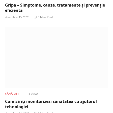
Gripa – Simptome, cauze, tratamente și prevenție
eficientă
decembrie 15, 2025
5 Mins Read
SĂNĂTATE
1
Views
Cum să îți monitorizezi sănătatea cu ajutorul
tehnologiei