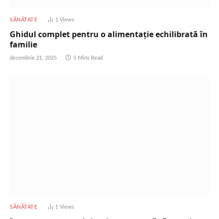
SĂNĂTATE
1
Views
Ghidul complet pentru o alimentație echilibrată în
familie
decembrie 21, 2025
5 Mins Read
SĂNĂTATE
1
Views