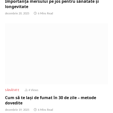
Importanța mersului pe jos pentru sănătate și
longevitate
decembrie 20, 2025
6 Mins Read
SĂNĂTATE
4
Views
Cum să te lași de fumat în 30 de zile – metode
dovedite
decembrie 19, 2025
6 Mins Read