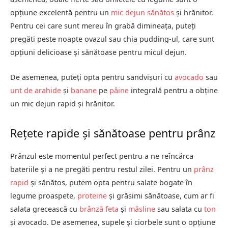
opțiune excelentă pentru un
mic dejun sănătos
și hrănitor.
Pentru cei care sunt mereu în grabă dimineața, puteți
pregăti peste noapte ovazul sau chia pudding-ul, care sunt
opțiuni delicioase și sănătoase pentru micul dejun.
De asemenea, puteți opta pentru sandvișuri cu
avocado
sau
unt de arahide
și
banane
pe
pâine
integrală pentru a obține
un mic dejun rapid și hrănitor.
Rețete rapide și sănătoase pentru prânz
Prânzul este momentul perfect pentru a ne reîncărca
bateriile și a ne pregăti pentru restul zilei. Pentru un
prânz
rapid
și sănătos, putem opta pentru salate bogate în
legume proaspete,
proteine
​​și grăsimi sănătoase, cum ar fi
salata grecească cu
brânză feta
și
măsline
sau salata cu
ton
și avocado. De asemenea, supele și ciorbele sunt o opțiune