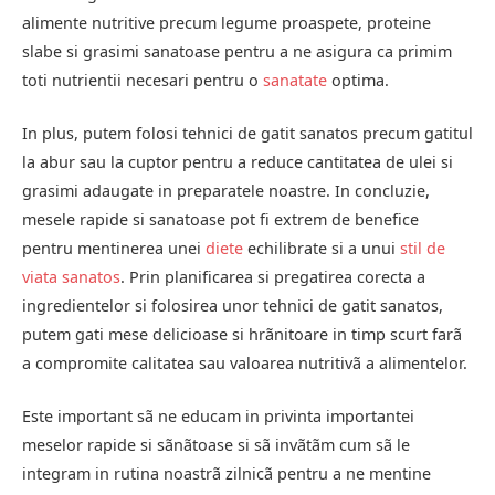
alimente nutritive precum legume proaspete, proteine
slabe si grasimi sanatoase pentru a ne asigura ca primim
toti nutrientii necesari pentru o
sanatate
optima.
In plus, putem folosi tehnici de gatit sanatos precum gatitul
la abur sau la cuptor pentru a reduce cantitatea de ulei si
grasimi adaugate in preparatele noastre. In concluzie,
mesele rapide si sanatoase pot fi extrem de benefice
pentru mentinerea unei
diete
echilibrate si a unui
stil de
viata sanatos
. Prin planificarea si pregatirea corecta a
ingredientelor si folosirea unor tehnici de gatit sanatos,
putem gati mese delicioase si hrãnitoare in timp scurt farã
a compromite calitatea sau valoarea nutritivã a alimentelor.
Este important sã ne educam in privinta importantei
meselor rapide si sãnãtoase si sã invãtãm cum sã le
integram in rutina noastrã zilnicã pentru a ne mentine