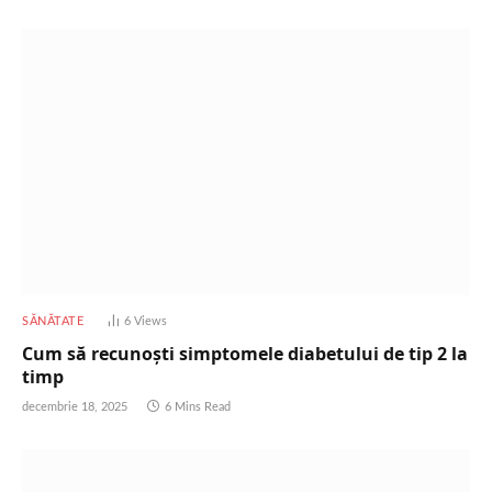
SĂNĂTATE
6
Views
Cum să recunoști simptomele diabetului de tip 2 la
timp
decembrie 18, 2025
6 Mins Read