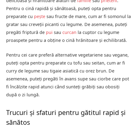
delicioasă și hrănitoare alături de
familie
sau
prieteni
.
Pentru o cină rapidă și sănătoasă, puteți opta pentru
preparate cu
pește
sau fructe de mare, cum ar fi somonul la
gratar sau creveții picanti cu legume. De asemenea, puteți
pregăti friptură de
pui
sau
curcan
la cuptor cu legume
proaspete pentru a obține o cină hrănitoare și echilibrată.
Pentru cei care preferă alternative vegetariene sau vegane,
puteți opta pentru preparate cu tofu sau seitan, cum ar fi
curry de legume sau tigaie asiatică cu orez brun. De
asemenea, puteți pregăti în avans supe sau ciorbe care pot
fi încălzite rapid atunci când sunteți grăbiți sau obosiți
după o zi lungă.
Trucuri și sfaturi pentru gătitul rapid și
sănătos