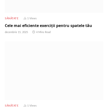
SĂNĂTATE
1
Views
Cele mai eficiente exerciții pentru spatele tău
decembrie 15, 2025
4 Mins Read
SĂNĂTATE
1
Views