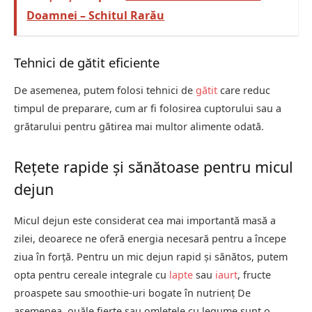
Doamnei – Schitul Rarău
Tehnici de gătit eficiente
De asemenea, putem folosi tehnici de
gătit
care reduc
timpul de preparare, cum ar fi folosirea cuptorului sau a
grătarului pentru gătirea mai multor alimente odată.
Rețete rapide și sănătoase pentru micul
dejun
Micul dejun este considerat cea mai importantă masă a
zilei, deoarece ne oferă energia necesară pentru a începe
ziua în forță. Pentru un mic dejun rapid și sănătos, putem
opta pentru cereale integrale cu
lapte
sau
iaurt
, fructe
proaspete sau smoothie-uri bogate în nutrienț De
asemenea, ouăle fierte sau omletele cu legume sunt o