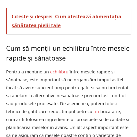
Citește și despre:
Cum afectează alimentația
sănătatea pielii tale
Cum să menții un echilibru între mesele
rapide și sănatoase
Pentru a menține un
echilibru
între mesele rapide și
sănatoase, este important să ne organizăm timpul astfel
încât să avem suficient timp pentru gatit si sa nu fim tentati
sa apelam la alternative nesanatoase precum fast-food-ul
sau produsele procesate. De asemenea, putem folosi
tehnici de gatit care reduc timpul petrecut
in
bucatarie,
cum ar fi folosirea ingredientelor proaspete si de calitate si
planificarea meselor in avans. Un alt aspect important este
sa ne asiguram ca mesele noastre contin o varietate de