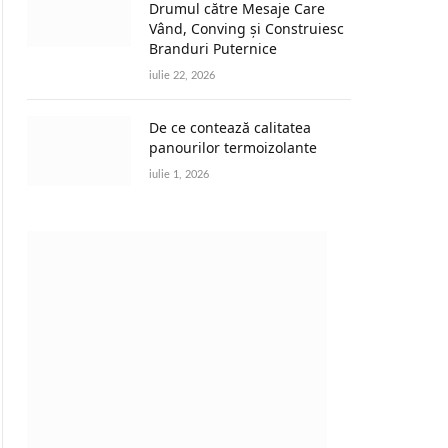
Drumul către Mesaje Care
Vând, Conving și Construiesc
Branduri Puternice
iulie 22, 2026
De ce contează calitatea
panourilor termoizolante
iulie 1, 2026