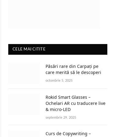
CELE MAI CITITE
Păsări rare din Carpați pe
care merită să le descoperi
octombrie 5, 2025
Rokid Smart Glasses –
Ochelari AR cu traducere live
& micro-LED
septembrie 29, 2025
Curs de Copywriting –