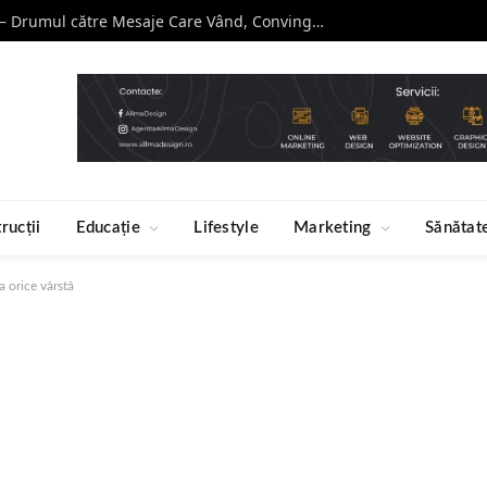
Curs de Copywriting – Drumul către Mesaje Care Vând, Conving și Construiesc Branduri Puternice
rucții
Educație
Lifestyle
Marketing
Sănătat
a orice vârstă