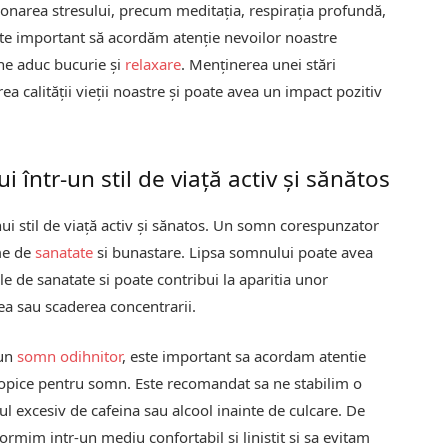
ionarea stresului, precum meditația, respirația profundă,
te important să acordăm atenție nevoilor noastre
 ne aduc bucurie și
relaxare
. Menținerea unei stări
a calității vieții noastre și poate avea un impact pozitiv
într-un stil de viață activ și sănătos
ui stil de viață activ și sănatos. Un somn corespunzator
ime de
sanatate
si bunastare. Lipsa somnului poate avea
e de sanatate si poate contribui la aparitia unor
ea sau scaderea concentrarii.
 un
somn odihnitor
, este important sa acordam atentie
opice pentru somn. Este recomandat sa ne stabilim o
l excesiv de cafeina sau alcool inainte de culcare. De
mim intr-un mediu confortabil si linistit si sa evitam