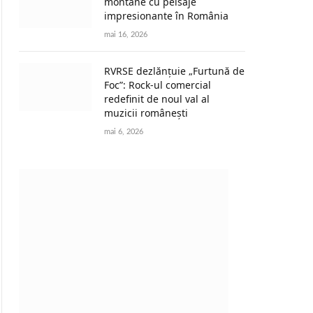
montane cu peisaje
impresionante în România
mai 16, 2026
RVRSE dezlănțuie „Furtună de
Foc”: Rock-ul comercial
redefinit de noul val al
muzicii românești
mai 6, 2026