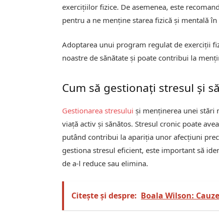
exercițiilor fizice. De asemenea, este recomanda
pentru a ne menține starea fizică și mentală î
Adoptarea unui program regulat de exerciții fi
noastre de sănătate și poate contribui la menț
Cum să gestionați stresul și 
Gestionarea stresului
și menținerea unei stări m
viață activ și sănătos. Stresul cronic poate ave
putând contribui la apariția unor afecțiuni pre
gestiona stresul eficient, este important să ide
de a-l reduce sau elimina.
Citește și despre:
Boala Wilson: Cauz