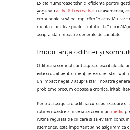
Există numeroase tehnici eficiente pentru gest
yoga sau
activități recreative
. De asemenea, es
emoționale și să ne implicăm în activități care
mentale pozitive poate contribui la îmbunătățire
asupra stării noastre generale de sănătate.
Importanța odihnei și somnului 
Odihna și somnul sunt aspecte esențiale ale un
este crucial pentru menținerea unei stari opt
un impact negativ asupra starii noastre general
probleme precum oboseala cronica, iritabilitat
Pentru a asigura o odihna corespunzatoare si
rutinei noastre zilnice si sa cream un
mediu
pr
rutina regulata de culcare si sa evitam consumu
asemenea, este important sa ne asiguram ca dor