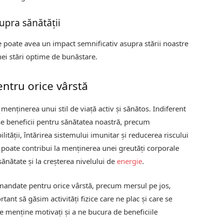
upra sănătății
 poate avea un impact semnificativ asupra stării noastre
nei stări optime de bunăstare.
entru orice vârstă
 menținerea unui stil de viață activ și sănătos. Indiferent
ase beneficii pentru sănătatea noastră, precum
ilității, întărirea sistemului imunitar și reducerea riscului
ă poate contribui la menținerea unei greutăți corporale
sănătate și la creșterea nivelului de
energie
.
andate pentru orice vârstă, precum mersul pe jos,
tant să găsim activități fizice care ne plac și care se
e menține motivați și a ne bucura de beneficiile