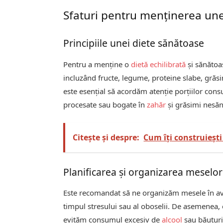
Sfaturi pentru menținerea unei
Principiile unei diete sănătoase
Pentru a menține o
dietă echilibrată
și sănătoa
incluzând fructe, legume, proteine slabe, gră
este esențial să acordăm atenție porțiilor co
procesate sau bogate în
zahăr
și grăsimi nesă
Citește și despre:
Cum îți construiești
Planificarea și organizarea meselor
Este recomandat să ne organizăm mesele în av
timpul stresului sau al oboselii. De asemenea,
evităm consumul excesiv de
alcool
sau băuturi