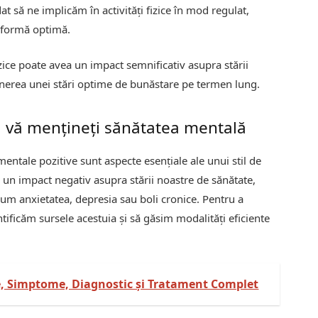
t să ne implicăm în activități fizice în mod regulat,
n formă optimă.
zice poate avea un impact semnificativ asupra stării
inerea unei stări optime de bunăstare pe termen lung.
să vă mențineți sănătatea mentală
entale pozitive sunt aspecte esențiale ale unui stil de
a un impact negativ asupra stării noastre de sănătate,
cum anxietatea, depresia sau boli cronice. Pentru a
ntificăm sursele acestuia și să găsim modalități eficiente
e, Simptome, Diagnostic și Tratament Complet