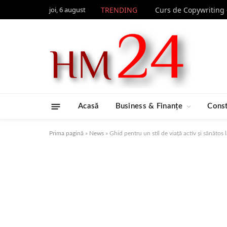
joi, 6 august
TRENDING
Acasă
Business & Finanțe
Const
Prima pagină
»
News
»
Ghid pentru un stil de viață activ și sănătos l