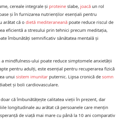
gume, cereale integrale și
proteine
slabe,
joacă
un rol
ase și în furnizarea nutrienților esențiali pentru
u arătat că o
dietă mediteraneană
poate reduce riscul de
a eficientă a stresului prin tehnici precum meditația,
te îmbunătăți semnificativ sănătatea mentală și
tă a mindfulness-ului poate reduce simptomele anxietății
pte pentru adulți, este esențial pentru recuperarea fizică
rea unui
sistem imunitar
puternic. Lipsa cronică de
somn
diabet și boli cardiovasculare.
doar că îmbunătățește calitatea vieții în prezent, dar
udiile longitudinale au arătat că persoanele care mențin
o speranță de viață mai mare cu până la 10 ani comparativ