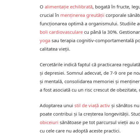
O
alimentație echilibrată
, bogată în fructe, le
crucial în
menținerea greutății
corporale sănăto
funcționarea optimă a organismului. Studiile a
boli cardiovasculare
cu până la 30%. Gestionare
yoga
sau terapia cognitiv-comportamentală poa
calitatea vieții.
Cercetările indică faptul că practicarea regula
și depresiei. Somnul adecvat, de 7-9 ore pe noa
și mentală, consolidarea memoriei și menține
a fost asociată cu un risc crescut de obezitate, 
Adoptarea unui
stil de viață activ
și sănătos nu 
poate contribui și la creșterea longevității. St
obiceiuri
sănătoase pe tot parcursul vieții au 
cu cele care nu adoptă aceste practici.