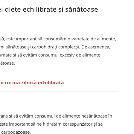
 diete echilibrate și sănătoase
să, este important să consumăm o varietate de alimente,
simi sănătoase și carbohidrați complecși. De asemenea,
nsumate și să evităm consumul excesiv de alimente
nătoase.
 o rutină zilnică echilibrată
ans și să evităm consumul de alimente nesănătoase în
 este important să ne hidratăm corespunzător și să
 carbogazoase.