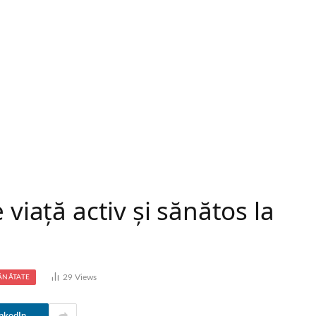
 viață activ și sănătos la
29
Views
ĂNĂTATE