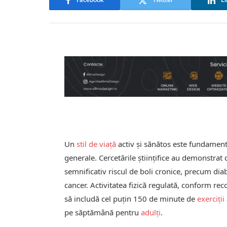
Facebook
Twitter
Li
Un
stil de viață
activ și sănătos este fundament
generale. Cercetările științifice au demonstra
semnificativ riscul de boli cronice, precum diab
cancer. Activitatea fizică regulată, conform re
să includă cel puțin 150 de minute de
exerciții
pe săptămână pentru
adulți
.