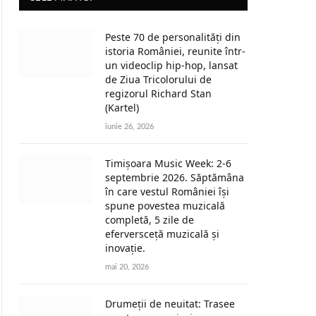
Peste 70 de personalități din
istoria României, reunite într-
un videoclip hip-hop, lansat
de Ziua Tricolorului de
regizorul Richard Stan
(Kartel)
iunie 26, 2026
Timișoara Music Week: 2-6
septembrie 2026. Săptămâna
în care vestul României își
spune povestea muzicală
completă, 5 zile de
eferversceță muzicală și
inovație.
mai 20, 2026
Drumeții de neuitat: Trasee