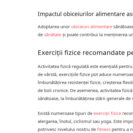
Impactul obiceiurilor alimentare as
Adoptarea unor
obiceiuri alimentare
sănătoase
de
sănătate
și poate contribui la menținerea u
Exerciții fizice recomandate p
Activitatea fizică regulată este esențială pentru
de vârstă, exercițiile fizice pot aduce numero
îmbunătățirea rezistenței fizice, creșterea flexib
de boli cronice. De asemenea, activitatea fizic
sănătoase, la îmbunătățirea stării generale de 
Există numeroase tipuri de
exerciții fizice
recom
alergarea, înotul, ciclismul sau yoga. Este impor
potrivesc nivelului nostru de
fitness
pentru a n